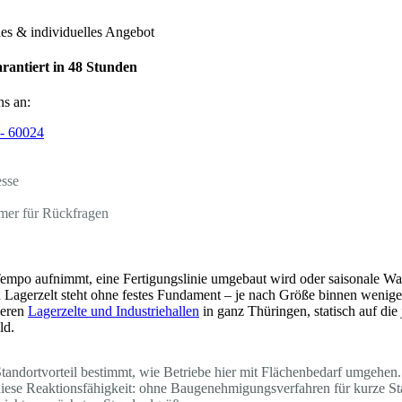
hes & individuelles Angebot
rantiert in 48 Stunden
ns an:
- 60024
esse
mer für Rückfragen
empo aufnimmt, eine Fertigungslinie umgebaut wird oder saisonale Ware
n Lagerzelt steht ohne festes Fundament – je nach Größe binnen wenige
ieren
Lagerzelte und Industriehallen
in ganz Thüringen, statisch auf die
ld.
tandortvorteil bestimmt, wie Betriebe hier mit Flächenbedarf umgehen.
t diese Reaktionsfähigkeit: ohne Baugenehmigungsverfahren für kurze 