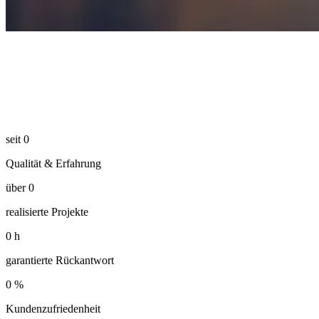
seit
0
Qualität & Erfahrung
über
0
realisierte Projekte
0
h
garantierte Rückantwort
0
%
Kundenzufriedenheit