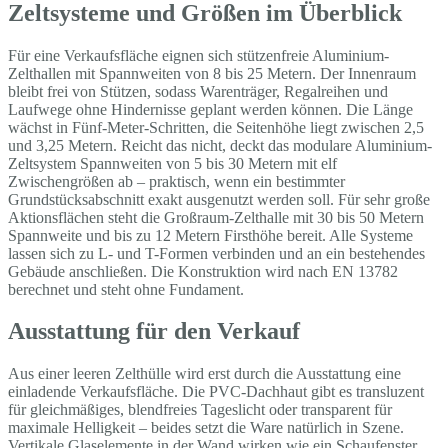
Zeltsysteme und Größen im Überblick
Für eine Verkaufsfläche eignen sich stützenfreie Aluminium-
Zelthallen mit Spannweiten von 8 bis 25 Metern. Der Innenraum
bleibt frei von Stützen, sodass Warenträger, Regalreihen und
Laufwege ohne Hindernisse geplant werden können. Die Länge
wächst in Fünf-Meter-Schritten, die Seitenhöhe liegt zwischen 2,5
und 3,25 Metern. Reicht das nicht, deckt das modulare Aluminium-
Zeltsystem Spannweiten von 5 bis 30 Metern mit elf
Zwischengrößen ab – praktisch, wenn ein bestimmter
Grundstücksabschnitt exakt ausgenutzt werden soll. Für sehr große
Aktionsflächen steht die Großraum-Zelthalle mit 30 bis 50 Metern
Spannweite und bis zu 12 Metern Firsthöhe bereit. Alle Systeme
lassen sich zu L- und T-Formen verbinden und an ein bestehendes
Gebäude anschließen. Die Konstruktion wird nach EN 13782
berechnet und steht ohne Fundament.
Ausstattung für den Verkauf
Aus einer leeren Zelthülle wird erst durch die Ausstattung eine
einladende Verkaufsfläche. Die PVC-Dachhaut gibt es transluzent
für gleichmäßiges, blendfreies Tageslicht oder transparent für
maximale Helligkeit – beides setzt die Ware natürlich in Szene.
Vertikale Glaselemente in der Wand wirken wie ein Schaufenster