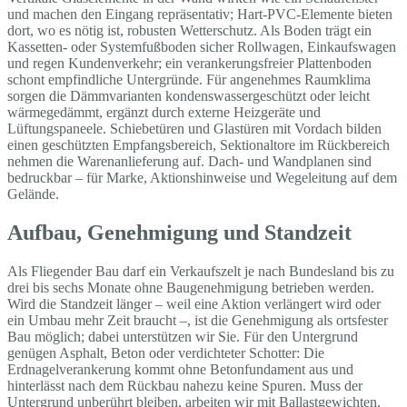
und machen den Eingang repräsentativ; Hart-PVC-Elemente bieten
dort, wo es nötig ist, robusten Wetterschutz. Als Boden trägt ein
Kassetten- oder Systemfußboden sicher Rollwagen, Einkaufswagen
und regen Kundenverkehr; ein verankerungsfreier Plattenboden
schont empfindliche Untergründe. Für angenehmes Raumklima
sorgen die Dämmvarianten kondenswassergeschützt oder leicht
wärmegedämmt, ergänzt durch externe Heizgeräte und
Lüftungspaneele. Schiebetüren und Glastüren mit Vordach bilden
einen geschützten Empfangsbereich, Sektionaltore im Rückbereich
nehmen die Warenanlieferung auf. Dach- und Wandplanen sind
bedruckbar – für Marke, Aktionshinweise und Wegeleitung auf dem
Gelände.
Aufbau, Genehmigung und Standzeit
Als Fliegender Bau darf ein Verkaufszelt je nach Bundesland bis zu
drei bis sechs Monate ohne Baugenehmigung betrieben werden.
Wird die Standzeit länger – weil eine Aktion verlängert wird oder
ein Umbau mehr Zeit braucht –, ist die Genehmigung als ortsfester
Bau möglich; dabei unterstützen wir Sie. Für den Untergrund
genügen Asphalt, Beton oder verdichteter Schotter: Die
Erdnagelverankerung kommt ohne Betonfundament aus und
hinterlässt nach dem Rückbau nahezu keine Spuren. Muss der
Untergrund unberührt bleiben, arbeiten wir mit Ballastgewichten.