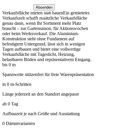
Absenden
Verkaufsfläche mieten statt bauen
Ein gemietetes
Verkaufszelt schafft zusätzliche Verkaufsfläche
genau dann, wenn Ihr Sortiment mehr Platz
braucht – zur Gartensaison, für Aktionswochen
oder beim Werksverkauf. Die Aluminium-
Konstruktion steht ohne Fundament auf
befestigtem Untergrund, lässt sich in wenigen
Tagen aufbauen und bietet eine vollwertige
Verkaufsfläche mit Tageslicht, Heizung,
belastbaren Böden und repräsentativem Eingang.
bis
0
m
Spannweite stützenfrei für freie Warenpräsentation
in
0
m-Schritten
Länge jederzeit an den Standort angepasst
ab
0
Tag
Aufbauzeit je nach Größe und Ausstattung
0
Dämmvarianten