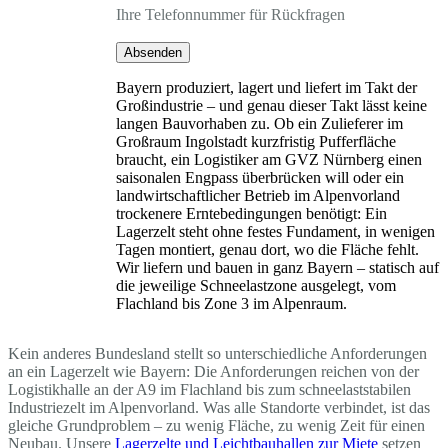
Ihre Telefonnummer für Rückfragen
Absenden
Bayern produziert, lagert und liefert im Takt der
Großindustrie – und genau dieser Takt lässt keine
langen Bauvorhaben zu. Ob ein Zulieferer im
Großraum Ingolstadt kurzfristig Pufferfläche
braucht, ein Logistiker am GVZ Nürnberg einen
saisonalen Engpass überbrücken will oder ein
landwirtschaftlicher Betrieb im Alpenvorland
trockenere Erntebedingungen benötigt: Ein
Lagerzelt steht ohne festes Fundament, in wenigen
Tagen montiert, genau dort, wo die Fläche fehlt.
Wir liefern und bauen in ganz Bayern – statisch auf
die jeweilige Schneelastzone ausgelegt, vom
Flachland bis Zone 3 im Alpenraum.
Kein anderes Bundesland stellt so unterschiedliche Anforderungen
an ein Lagerzelt wie Bayern: Die Anforderungen reichen von der
Logistikhalle an der A9 im Flachland bis zum schneelaststabilen
Industriezelt im Alpenvorland. Was alle Standorte verbindet, ist das
gleiche Grundproblem – zu wenig Fläche, zu wenig Zeit für einen
Neubau. Unsere
Lagerzelte und Leichtbauhallen zur Miete
setzen