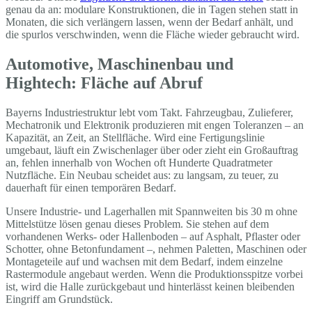
genau da an: modulare Konstruktionen, die in Tagen stehen statt in
Monaten, die sich verlängern lassen, wenn der Bedarf anhält, und
die spurlos verschwinden, wenn die Fläche wieder gebraucht wird.
Automotive, Maschinenbau und
Hightech: Fläche auf Abruf
Bayerns Industriestruktur lebt vom Takt. Fahrzeugbau, Zulieferer,
Mechatronik und Elektronik produzieren mit engen Toleranzen – an
Kapazität, an Zeit, an Stellfläche. Wird eine Fertigungslinie
umgebaut, läuft ein Zwischenlager über oder zieht ein Großauftrag
an, fehlen innerhalb von Wochen oft Hunderte Quadratmeter
Nutzfläche. Ein Neubau scheidet aus: zu langsam, zu teuer, zu
dauerhaft für einen temporären Bedarf.
Unsere Industrie- und Lagerhallen mit Spannweiten bis 30 m ohne
Mittelstütze lösen genau dieses Problem. Sie stehen auf dem
vorhandenen Werks- oder Hallenboden – auf Asphalt, Pflaster oder
Schotter, ohne Betonfundament –, nehmen Paletten, Maschinen oder
Montageteile auf und wachsen mit dem Bedarf, indem einzelne
Rastermodule angebaut werden. Wenn die Produktionsspitze vorbei
ist, wird die Halle zurückgebaut und hinterlässt keinen bleibenden
Eingriff am Grundstück.