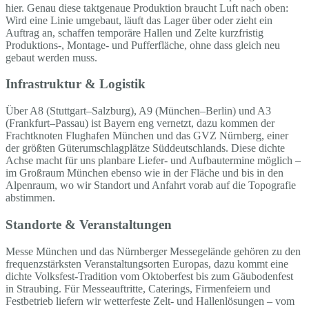
hier. Genau diese taktgenaue Produktion braucht Luft nach oben:
Wird eine Linie umgebaut, läuft das Lager über oder zieht ein
Auftrag an, schaffen temporäre Hallen und Zelte kurzfristig
Produktions-, Montage- und Pufferfläche, ohne dass gleich neu
gebaut werden muss.
Infrastruktur & Logistik
Über A8 (Stuttgart–Salzburg), A9 (München–Berlin) und A3
(Frankfurt–Passau) ist Bayern eng vernetzt, dazu kommen der
Frachtknoten Flughafen München und das GVZ Nürnberg, einer
der größten Güterumschlagplätze Süddeutschlands. Diese dichte
Achse macht für uns planbare Liefer- und Aufbautermine möglich –
im Großraum München ebenso wie in der Fläche und bis in den
Alpenraum, wo wir Standort und Anfahrt vorab auf die Topografie
abstimmen.
Standorte & Veranstaltungen
Messe München und das Nürnberger Messegelände gehören zu den
frequenzstärksten Veranstaltungsorten Europas, dazu kommt eine
dichte Volksfest-Tradition vom Oktoberfest bis zum Gäubodenfest
in Straubing. Für Messeauftritte, Caterings, Firmenfeiern und
Festbetrieb liefern wir wetterfeste Zelt- und Hallenlösungen – vom