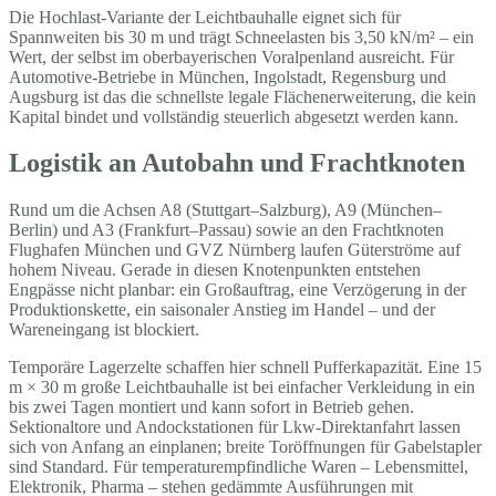
Die Hochlast-Variante der Leichtbauhalle eignet sich für
Spannweiten bis 30 m und trägt Schneelasten bis 3,50 kN/m² – ein
Wert, der selbst im oberbayerischen Voralpenland ausreicht. Für
Automotive-Betriebe in München, Ingolstadt, Regensburg und
Augsburg ist das die schnellste legale Flächenerweiterung, die kein
Kapital bindet und vollständig steuerlich abgesetzt werden kann.
Logistik an Autobahn und Frachtknoten
Rund um die Achsen A8 (Stuttgart–Salzburg), A9 (München–
Berlin) und A3 (Frankfurt–Passau) sowie an den Frachtknoten
Flughafen München und GVZ Nürnberg laufen Güterströme auf
hohem Niveau. Gerade in diesen Knotenpunkten entstehen
Engpässe nicht planbar: ein Großauftrag, eine Verzögerung in der
Produktionskette, ein saisonaler Anstieg im Handel – und der
Wareneingang ist blockiert.
Temporäre Lagerzelte schaffen hier schnell Pufferkapazität. Eine 15
m × 30 m große Leichtbauhalle ist bei einfacher Verkleidung in ein
bis zwei Tagen montiert und kann sofort in Betrieb gehen.
Sektionaltore und Andockstationen für Lkw-Direktanfahrt lassen
sich von Anfang an einplanen; breite Toröffnungen für Gabelstapler
sind Standard. Für temperaturempfindliche Waren – Lebensmittel,
Elektronik, Pharma – stehen gedämmte Ausführungen mit