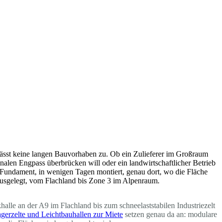
t lässt keine langen Bauvorhaben zu. Ob ein Zulieferer im Großraum
onalen Engpass überbrücken will oder ein landwirtschaftlicher Betrieb
s Fundament, in wenigen Tagen montiert, genau dort, wo die Fläche
e ausgelegt, vom Flachland bis Zone 3 im Alpenraum.
alle an der A9 im Flachland bis zum schneelaststabilen Industriezelt
gerzelte und Leichtbauhallen zur Miete
setzen genau da an: modulare