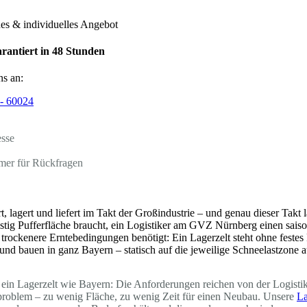
hes & individuelles Angebot
rantiert in 48 Stunden
ns an:
- 60024
esse
mer für Rückfragen
t, lagert und liefert im Takt der Großindustrie – und genau dieser Tak
ristig Pufferfläche braucht, ein Logistiker am GVZ Nürnberg einen sais
trockenere Erntebedingungen benötigt: Ein Lagerzelt steht ohne feste
rn und bauen in ganz Bayern – statisch auf die jeweilige Schneelastzon
ein Lagerzelt wie Bayern: Die Anforderungen reichen von der Logistikh
dproblem – zu wenig Fläche, zu wenig Zeit für einen Neubau. Unsere
La