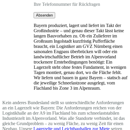
Ihre Telefonnummer für Rückfragen
Absenden
Bayern produziert, lagert und liefert im Takt der
Großindustrie – und genau dieser Takt lässt keine
langen Bauvorhaben zu. Ob ein Zulieferer im
Großraum Ingolstadt kurzfristig Pufferfläche
braucht, ein Logistiker am GVZ Nürnberg einen
saisonalen Engpass überbrücken will oder ein
landwirtschaftlicher Betrieb im Alpenvorland
trockenere Erntebedingungen benötigt: Ein
Lagerzelt steht ohne festes Fundament, in wenigen
Tagen montiert, genau dort, wo die Fläche fehlt.
Wir liefern und bauen in ganz Bayern – statisch auf
die jeweilige Schneelastzone ausgelegt, vom
Flachland bis Zone 3 im Alpenraum.
Kein anderes Bundesland stellt so unterschiedliche Anforderungen
an ein Lagerzelt wie Bayern: Die Anforderungen reichen von der
Logistikhalle an der A9 im Flachland bis zum schneelaststabilen
Industriezelt im Alpenvorland. Was alle Standorte verbindet, ist das
gleiche Grundproblem – zu wenig Fläche, zu wenig Zeit für einen
Neubau. Unsere
Lagerzelte und Leichtbauhallen zur Miete
setzen