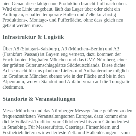
hier. Genau diese taktgenaue Produktion braucht Luft nach oben:
Wird eine Linie umgebaut, läuft das Lager über oder zieht ein
Auftrag an, schaffen temporäre Hallen und Zelte kurzfristig
Produktions-, Montage- und Pufferfläche, ohne dass gleich neu
gebaut werden muss.
Infrastruktur & Logistik
Über A8 (Stuttgart–Salzburg), A9 (München–Berlin) und A3
(Frankfurt–Passau) ist Bayern eng vernetzt, dazu kommen der
Frachtknoten Flughafen München und das GVZ Nürnberg, einer
der größten Güterumschlagplätze Süddeutschlands. Diese dichte
Achse macht für uns planbare Liefer- und Aufbautermine möglich –
im Großraum München ebenso wie in der Fläche und bis in den
Alpenraum, wo wir Standort und Anfahrt vorab auf die Topografie
abstimmen.
Standorte & Veranstaltungen
Messe München und das Nürnberger Messegelände gehören zu den
frequenzstärksten Veranstaltungsorten Europas, dazu kommt eine
dichte Volksfest-Tradition vom Oktoberfest bis zum Gäubodenfest
in Straubing. Für Messeauftritte, Caterings, Firmenfeiern und
Festbetrieb liefern wir wetterfeste Zelt- und Hallenlösungen – vom