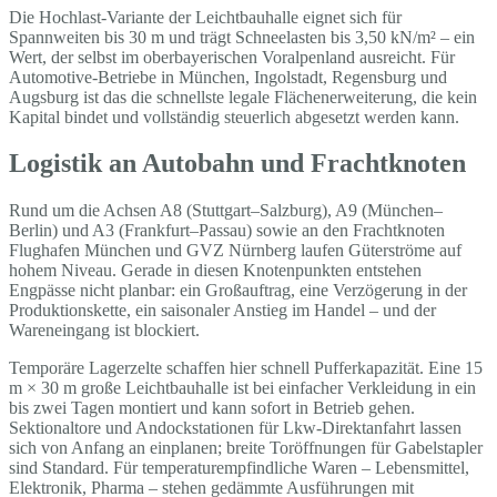
Die Hochlast-Variante der Leichtbauhalle eignet sich für
Spannweiten bis 30 m und trägt Schneelasten bis 3,50 kN/m² – ein
Wert, der selbst im oberbayerischen Voralpenland ausreicht. Für
Automotive-Betriebe in München, Ingolstadt, Regensburg und
Augsburg ist das die schnellste legale Flächenerweiterung, die kein
Kapital bindet und vollständig steuerlich abgesetzt werden kann.
Logistik an Autobahn und Frachtknoten
Rund um die Achsen A8 (Stuttgart–Salzburg), A9 (München–
Berlin) und A3 (Frankfurt–Passau) sowie an den Frachtknoten
Flughafen München und GVZ Nürnberg laufen Güterströme auf
hohem Niveau. Gerade in diesen Knotenpunkten entstehen
Engpässe nicht planbar: ein Großauftrag, eine Verzögerung in der
Produktionskette, ein saisonaler Anstieg im Handel – und der
Wareneingang ist blockiert.
Temporäre Lagerzelte schaffen hier schnell Pufferkapazität. Eine 15
m × 30 m große Leichtbauhalle ist bei einfacher Verkleidung in ein
bis zwei Tagen montiert und kann sofort in Betrieb gehen.
Sektionaltore und Andockstationen für Lkw-Direktanfahrt lassen
sich von Anfang an einplanen; breite Toröffnungen für Gabelstapler
sind Standard. Für temperaturempfindliche Waren – Lebensmittel,
Elektronik, Pharma – stehen gedämmte Ausführungen mit