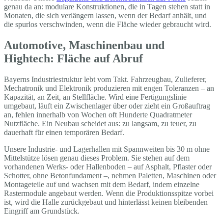
genau da an: modulare Konstruktionen, die in Tagen stehen statt in
Monaten, die sich verlängern lassen, wenn der Bedarf anhält, und
die spurlos verschwinden, wenn die Fläche wieder gebraucht wird.
Automotive, Maschinenbau und
Hightech: Fläche auf Abruf
Bayerns Industriestruktur lebt vom Takt. Fahrzeugbau, Zulieferer,
Mechatronik und Elektronik produzieren mit engen Toleranzen – an
Kapazität, an Zeit, an Stellfläche. Wird eine Fertigungslinie
umgebaut, läuft ein Zwischenlager über oder zieht ein Großauftrag
an, fehlen innerhalb von Wochen oft Hunderte Quadratmeter
Nutzfläche. Ein Neubau scheidet aus: zu langsam, zu teuer, zu
dauerhaft für einen temporären Bedarf.
Unsere Industrie- und Lagerhallen mit Spannweiten bis 30 m ohne
Mittelstütze lösen genau dieses Problem. Sie stehen auf dem
vorhandenen Werks- oder Hallenboden – auf Asphalt, Pflaster oder
Schotter, ohne Betonfundament –, nehmen Paletten, Maschinen oder
Montageteile auf und wachsen mit dem Bedarf, indem einzelne
Rastermodule angebaut werden. Wenn die Produktionsspitze vorbei
ist, wird die Halle zurückgebaut und hinterlässt keinen bleibenden
Eingriff am Grundstück.