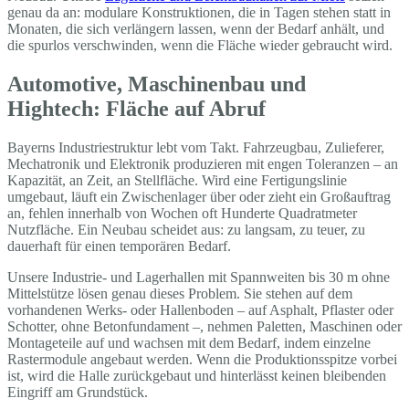
genau da an: modulare Konstruktionen, die in Tagen stehen statt in
Monaten, die sich verlängern lassen, wenn der Bedarf anhält, und
die spurlos verschwinden, wenn die Fläche wieder gebraucht wird.
Automotive, Maschinenbau und
Hightech: Fläche auf Abruf
Bayerns Industriestruktur lebt vom Takt. Fahrzeugbau, Zulieferer,
Mechatronik und Elektronik produzieren mit engen Toleranzen – an
Kapazität, an Zeit, an Stellfläche. Wird eine Fertigungslinie
umgebaut, läuft ein Zwischenlager über oder zieht ein Großauftrag
an, fehlen innerhalb von Wochen oft Hunderte Quadratmeter
Nutzfläche. Ein Neubau scheidet aus: zu langsam, zu teuer, zu
dauerhaft für einen temporären Bedarf.
Unsere Industrie- und Lagerhallen mit Spannweiten bis 30 m ohne
Mittelstütze lösen genau dieses Problem. Sie stehen auf dem
vorhandenen Werks- oder Hallenboden – auf Asphalt, Pflaster oder
Schotter, ohne Betonfundament –, nehmen Paletten, Maschinen oder
Montageteile auf und wachsen mit dem Bedarf, indem einzelne
Rastermodule angebaut werden. Wenn die Produktionsspitze vorbei
ist, wird die Halle zurückgebaut und hinterlässt keinen bleibenden
Eingriff am Grundstück.