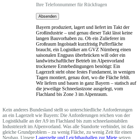
Ihre Telefonnummer für Rückfragen
Absenden
Bayern produziert, lagert und liefert im Takt der
Großindustrie – und genau dieser Takt lässt keine
langen Bauvorhaben zu. Ob ein Zulieferer im
Großraum Ingolstadt kurzfristig Pufferfläche
braucht, ein Logistiker am GVZ Nürnberg einen
saisonalen Engpass überbrücken will oder ein
landwirtschaftlicher Betrieb im Alpenvorland
trockenere Erntebedingungen benötigt: Ein
Lagerzelt steht ohne festes Fundament, in wenigen
Tagen montiert, genau dort, wo die Fläche fehlt.
Wir liefern und bauen in ganz Bayern – statisch auf
die jeweilige Schneelastzone ausgelegt, vom
Flachland bis Zone 3 im Alpenraum.
Kein anderes Bundesland stellt so unterschiedliche Anforderungen
an ein Lagerzelt wie Bayern: Die Anforderungen reichen von der
Logistikhalle an der A9 im Flachland bis zum schneelaststabilen
Industriezelt im Alpenvorland. Was alle Standorte verbindet, ist das
gleiche Grundproblem – zu wenig Fläche, zu wenig Zeit für einen
Neubau. Unsere
Lagerzelte und Leichtbauhallen zur Miete
setzen