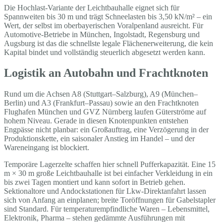
Die Hochlast-Variante der Leichtbauhalle eignet sich für
Spannweiten bis 30 m und trägt Schneelasten bis 3,50 kN/m² – ein
Wert, der selbst im oberbayerischen Voralpenland ausreicht. Für
Automotive-Betriebe in München, Ingolstadt, Regensburg und
Augsburg ist das die schnellste legale Flächenerweiterung, die kein
Kapital bindet und vollständig steuerlich abgesetzt werden kann.
Logistik an Autobahn und Frachtknoten
Rund um die Achsen A8 (Stuttgart–Salzburg), A9 (München–
Berlin) und A3 (Frankfurt–Passau) sowie an den Frachtknoten
Flughafen München und GVZ Nürnberg laufen Güterströme auf
hohem Niveau. Gerade in diesen Knotenpunkten entstehen
Engpässe nicht planbar: ein Großauftrag, eine Verzögerung in der
Produktionskette, ein saisonaler Anstieg im Handel – und der
Wareneingang ist blockiert.
Temporäre Lagerzelte schaffen hier schnell Pufferkapazität. Eine 15
m × 30 m große Leichtbauhalle ist bei einfacher Verkleidung in ein
bis zwei Tagen montiert und kann sofort in Betrieb gehen.
Sektionaltore und Andockstationen für Lkw-Direktanfahrt lassen
sich von Anfang an einplanen; breite Toröffnungen für Gabelstapler
sind Standard. Für temperaturempfindliche Waren – Lebensmittel,
Elektronik, Pharma – stehen gedämmte Ausführungen mit