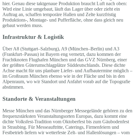
hier. Genau diese taktgenaue Produktion braucht Luft nach oben:
Wird eine Linie umgebaut, läuft das Lager über oder zieht ein
Auftrag an, schaffen temporäre Hallen und Zelte kurzfristig
Produktions-, Montage- und Pufferfläche, ohne dass gleich neu
gebaut werden muss.
Infrastruktur & Logistik
Über A8 (Stuttgart–Salzburg), A9 (München–Berlin) und A3
(Frankfurt–Passau) ist Bayern eng vernetzt, dazu kommen der
Frachtknoten Flughafen München und das GVZ Nürnberg, einer
der größten Güterumschlagplätze Süddeutschlands. Diese dichte
Achse macht für uns planbare Liefer- und Aufbautermine möglich –
im Großraum München ebenso wie in der Fläche und bis in den
Alpenraum, wo wir Standort und Anfahrt vorab auf die Topografie
abstimmen.
Standorte & Veranstaltungen
Messe München und das Nürnberger Messegelände gehören zu den
frequenzstärksten Veranstaltungsorten Europas, dazu kommt eine
dichte Volksfest-Tradition vom Oktoberfest bis zum Gäubodenfest
in Straubing. Für Messeauftritte, Caterings, Firmenfeiern und
Festbetrieb liefern wir wetterfeste Zelt- und Hallenlösungen – vom