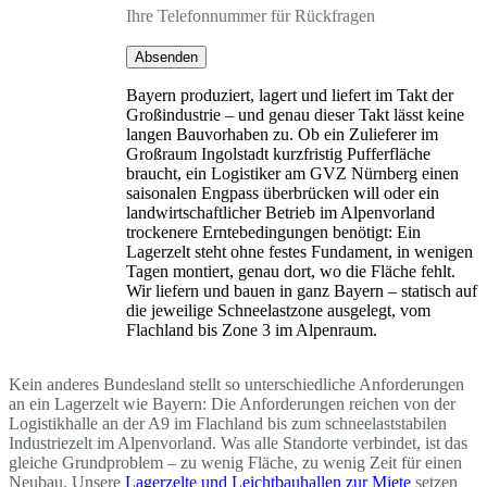
Ihre Telefonnummer für Rückfragen
Absenden
Bayern produziert, lagert und liefert im Takt der
Großindustrie – und genau dieser Takt lässt keine
langen Bauvorhaben zu. Ob ein Zulieferer im
Großraum Ingolstadt kurzfristig Pufferfläche
braucht, ein Logistiker am GVZ Nürnberg einen
saisonalen Engpass überbrücken will oder ein
landwirtschaftlicher Betrieb im Alpenvorland
trockenere Erntebedingungen benötigt: Ein
Lagerzelt steht ohne festes Fundament, in wenigen
Tagen montiert, genau dort, wo die Fläche fehlt.
Wir liefern und bauen in ganz Bayern – statisch auf
die jeweilige Schneelastzone ausgelegt, vom
Flachland bis Zone 3 im Alpenraum.
Kein anderes Bundesland stellt so unterschiedliche Anforderungen
an ein Lagerzelt wie Bayern: Die Anforderungen reichen von der
Logistikhalle an der A9 im Flachland bis zum schneelaststabilen
Industriezelt im Alpenvorland. Was alle Standorte verbindet, ist das
gleiche Grundproblem – zu wenig Fläche, zu wenig Zeit für einen
Neubau. Unsere
Lagerzelte und Leichtbauhallen zur Miete
setzen