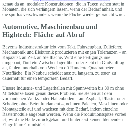
genau da an: modulare Konstruktionen, die in Tagen stehen statt in
Monaten, die sich verlängern lassen, wenn der Bedarf anhält, und
die spurlos verschwinden, wenn die Fläche wieder gebraucht wird.
Automotive, Maschinenbau und
Hightech: Fläche auf Abruf
Bayerns Industriestruktur lebt vom Takt. Fahrzeugbau, Zulieferer,
Mechatronik und Elektronik produzieren mit engen Toleranzen – an
Kapazität, an Zeit, an Stellfläche. Wird eine Fertigungslinie
umgebaut, läuft ein Zwischenlager über oder zieht ein Großauftrag
an, fehlen innerhalb von Wochen oft Hunderte Quadratmeter
Nutzfläche. Ein Neubau scheidet aus: zu langsam, zu teuer, zu
dauerhaft für einen temporären Bedarf.
Unsere Industrie- und Lagerhallen mit Spannweiten bis 30 m ohne
Mittelstütze lösen genau dieses Problem. Sie stehen auf dem
vorhandenen Werks- oder Hallenboden – auf Asphalt, Pflaster oder
Schotter, ohne Betonfundament –, nehmen Paletten, Maschinen oder
Montageteile auf und wachsen mit dem Bedarf, indem einzelne
Rastermodule angebaut werden. Wenn die Produktionsspitze vorbei
ist, wird die Halle zurückgebaut und hinterlässt keinen bleibenden
Eingriff am Grundstück.