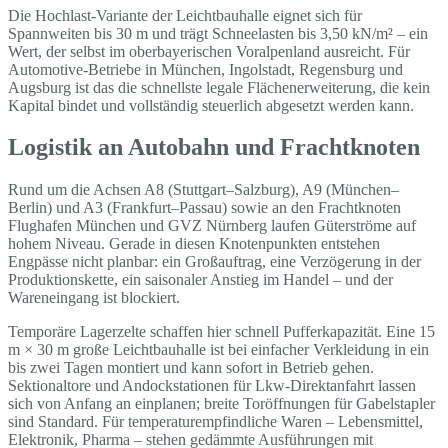
Die Hochlast-Variante der Leichtbauhalle eignet sich für
Spannweiten bis 30 m und trägt Schneelasten bis 3,50 kN/m² – ein
Wert, der selbst im oberbayerischen Voralpenland ausreicht. Für
Automotive-Betriebe in München, Ingolstadt, Regensburg und
Augsburg ist das die schnellste legale Flächenerweiterung, die kein
Kapital bindet und vollständig steuerlich abgesetzt werden kann.
Logistik an Autobahn und Frachtknoten
Rund um die Achsen A8 (Stuttgart–Salzburg), A9 (München–
Berlin) und A3 (Frankfurt–Passau) sowie an den Frachtknoten
Flughafen München und GVZ Nürnberg laufen Güterströme auf
hohem Niveau. Gerade in diesen Knotenpunkten entstehen
Engpässe nicht planbar: ein Großauftrag, eine Verzögerung in der
Produktionskette, ein saisonaler Anstieg im Handel – und der
Wareneingang ist blockiert.
Temporäre Lagerzelte schaffen hier schnell Pufferkapazität. Eine 15
m × 30 m große Leichtbauhalle ist bei einfacher Verkleidung in ein
bis zwei Tagen montiert und kann sofort in Betrieb gehen.
Sektionaltore und Andockstationen für Lkw-Direktanfahrt lassen
sich von Anfang an einplanen; breite Toröffnungen für Gabelstapler
sind Standard. Für temperaturempfindliche Waren – Lebensmittel,
Elektronik, Pharma – stehen gedämmte Ausführungen mit