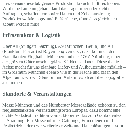
hier. Genau diese taktgenaue Produktion braucht Luft nach oben:
Wird eine Linie umgebaut, läuft das Lager über oder zieht ein
Auftrag an, schaffen temporäre Hallen und Zelte kurzfristig
Produktions-, Montage- und Pufferfläche, ohne dass gleich neu
gebaut werden muss.
Infrastruktur & Logistik
Über A8 (Stuttgart–Salzburg), A9 (München–Berlin) und A3
(Frankfurt–Passau) ist Bayern eng vernetzt, dazu kommen der
Frachtknoten Flughafen München und das GVZ Nürnberg, einer
der größten Güterumschlagplätze Süddeutschlands. Diese dichte
Achse macht für uns planbare Liefer- und Aufbautermine möglich –
im Großraum München ebenso wie in der Fläche und bis in den
Alpenraum, wo wir Standort und Anfahrt vorab auf die Topografie
abstimmen.
Standorte & Veranstaltungen
Messe München und das Nürnberger Messegelände gehören zu den
frequenzstärksten Veranstaltungsorten Europas, dazu kommt eine
dichte Volksfest-Tradition vom Oktoberfest bis zum Gäubodenfest
in Straubing. Für Messeauftritte, Caterings, Firmenfeiern und
Festbetrieb liefern wir wetterfeste Zelt- und Hallenlösungen – vom