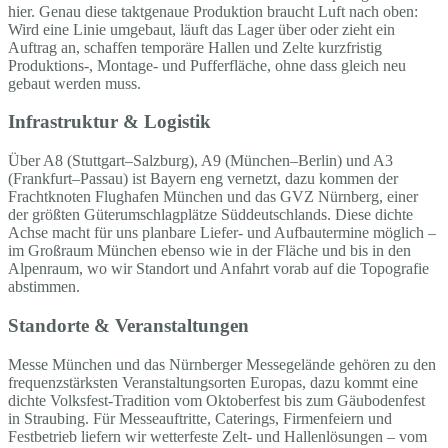
hier. Genau diese taktgenaue Produktion braucht Luft nach oben:
Wird eine Linie umgebaut, läuft das Lager über oder zieht ein
Auftrag an, schaffen temporäre Hallen und Zelte kurzfristig
Produktions-, Montage- und Pufferfläche, ohne dass gleich neu
gebaut werden muss.
Infrastruktur & Logistik
Über A8 (Stuttgart–Salzburg), A9 (München–Berlin) und A3
(Frankfurt–Passau) ist Bayern eng vernetzt, dazu kommen der
Frachtknoten Flughafen München und das GVZ Nürnberg, einer
der größten Güterumschlagplätze Süddeutschlands. Diese dichte
Achse macht für uns planbare Liefer- und Aufbautermine möglich –
im Großraum München ebenso wie in der Fläche und bis in den
Alpenraum, wo wir Standort und Anfahrt vorab auf die Topografie
abstimmen.
Standorte & Veranstaltungen
Messe München und das Nürnberger Messegelände gehören zu den
frequenzstärksten Veranstaltungsorten Europas, dazu kommt eine
dichte Volksfest-Tradition vom Oktoberfest bis zum Gäubodenfest
in Straubing. Für Messeauftritte, Caterings, Firmenfeiern und
Festbetrieb liefern wir wetterfeste Zelt- und Hallenlösungen – vom