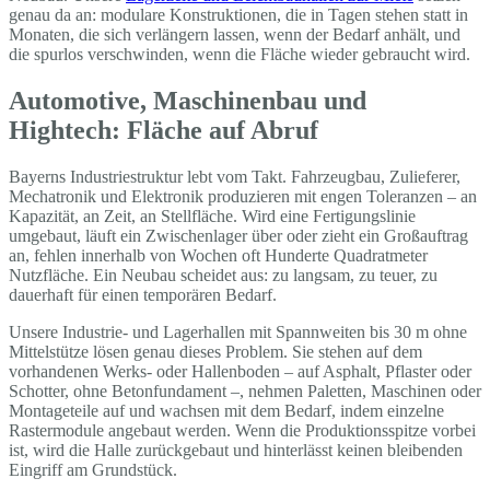
genau da an: modulare Konstruktionen, die in Tagen stehen statt in
Monaten, die sich verlängern lassen, wenn der Bedarf anhält, und
die spurlos verschwinden, wenn die Fläche wieder gebraucht wird.
Automotive, Maschinenbau und
Hightech: Fläche auf Abruf
Bayerns Industriestruktur lebt vom Takt. Fahrzeugbau, Zulieferer,
Mechatronik und Elektronik produzieren mit engen Toleranzen – an
Kapazität, an Zeit, an Stellfläche. Wird eine Fertigungslinie
umgebaut, läuft ein Zwischenlager über oder zieht ein Großauftrag
an, fehlen innerhalb von Wochen oft Hunderte Quadratmeter
Nutzfläche. Ein Neubau scheidet aus: zu langsam, zu teuer, zu
dauerhaft für einen temporären Bedarf.
Unsere Industrie- und Lagerhallen mit Spannweiten bis 30 m ohne
Mittelstütze lösen genau dieses Problem. Sie stehen auf dem
vorhandenen Werks- oder Hallenboden – auf Asphalt, Pflaster oder
Schotter, ohne Betonfundament –, nehmen Paletten, Maschinen oder
Montageteile auf und wachsen mit dem Bedarf, indem einzelne
Rastermodule angebaut werden. Wenn die Produktionsspitze vorbei
ist, wird die Halle zurückgebaut und hinterlässt keinen bleibenden
Eingriff am Grundstück.