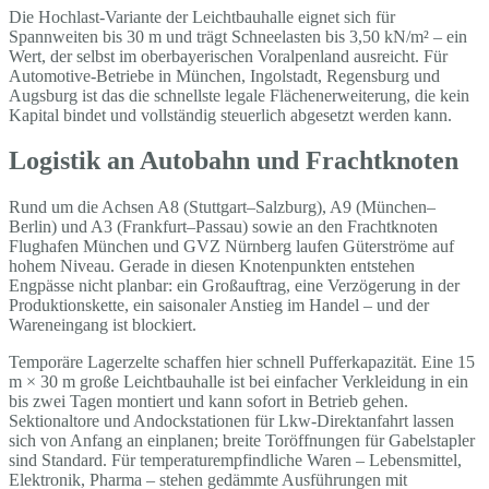
Die Hochlast-Variante der Leichtbauhalle eignet sich für
Spannweiten bis 30 m und trägt Schneelasten bis 3,50 kN/m² – ein
Wert, der selbst im oberbayerischen Voralpenland ausreicht. Für
Automotive-Betriebe in München, Ingolstadt, Regensburg und
Augsburg ist das die schnellste legale Flächenerweiterung, die kein
Kapital bindet und vollständig steuerlich abgesetzt werden kann.
Logistik an Autobahn und Frachtknoten
Rund um die Achsen A8 (Stuttgart–Salzburg), A9 (München–
Berlin) und A3 (Frankfurt–Passau) sowie an den Frachtknoten
Flughafen München und GVZ Nürnberg laufen Güterströme auf
hohem Niveau. Gerade in diesen Knotenpunkten entstehen
Engpässe nicht planbar: ein Großauftrag, eine Verzögerung in der
Produktionskette, ein saisonaler Anstieg im Handel – und der
Wareneingang ist blockiert.
Temporäre Lagerzelte schaffen hier schnell Pufferkapazität. Eine 15
m × 30 m große Leichtbauhalle ist bei einfacher Verkleidung in ein
bis zwei Tagen montiert und kann sofort in Betrieb gehen.
Sektionaltore und Andockstationen für Lkw-Direktanfahrt lassen
sich von Anfang an einplanen; breite Toröffnungen für Gabelstapler
sind Standard. Für temperaturempfindliche Waren – Lebensmittel,
Elektronik, Pharma – stehen gedämmte Ausführungen mit