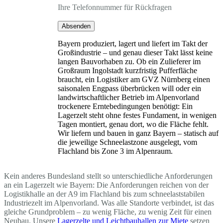
Ihre Telefonnummer für Rückfragen
Absenden
Bayern produziert, lagert und liefert im Takt der
Großindustrie – und genau dieser Takt lässt keine
langen Bauvorhaben zu. Ob ein Zulieferer im
Großraum Ingolstadt kurzfristig Pufferfläche
braucht, ein Logistiker am GVZ Nürnberg einen
saisonalen Engpass überbrücken will oder ein
landwirtschaftlicher Betrieb im Alpenvorland
trockenere Erntebedingungen benötigt: Ein
Lagerzelt steht ohne festes Fundament, in wenigen
Tagen montiert, genau dort, wo die Fläche fehlt.
Wir liefern und bauen in ganz Bayern – statisch auf
die jeweilige Schneelastzone ausgelegt, vom
Flachland bis Zone 3 im Alpenraum.
Kein anderes Bundesland stellt so unterschiedliche Anforderungen
an ein Lagerzelt wie Bayern: Die Anforderungen reichen von der
Logistikhalle an der A9 im Flachland bis zum schneelaststabilen
Industriezelt im Alpenvorland. Was alle Standorte verbindet, ist das
gleiche Grundproblem – zu wenig Fläche, zu wenig Zeit für einen
Neubau. Unsere
Lagerzelte und Leichtbauhallen zur Miete
setzen