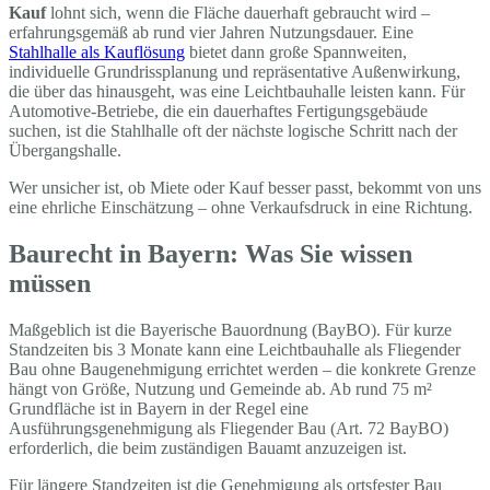
Kauf
lohnt sich, wenn die Fläche dauerhaft gebraucht wird –
erfahrungsgemäß ab rund vier Jahren Nutzungsdauer. Eine
Stahlhalle als Kauflösung
bietet dann große Spannweiten,
individuelle Grundrissplanung und repräsentative Außenwirkung,
die über das hinausgeht, was eine Leichtbauhalle leisten kann. Für
Automotive-Betriebe, die ein dauerhaftes Fertigungsgebäude
suchen, ist die Stahlhalle oft der nächste logische Schritt nach der
Übergangshalle.
Wer unsicher ist, ob Miete oder Kauf besser passt, bekommt von uns
eine ehrliche Einschätzung – ohne Verkaufsdruck in eine Richtung.
Baurecht in Bayern: Was Sie wissen
müssen
Maßgeblich ist die Bayerische Bauordnung (BayBO). Für kurze
Standzeiten bis 3 Monate kann eine Leichtbauhalle als Fliegender
Bau ohne Baugenehmigung errichtet werden – die konkrete Grenze
hängt von Größe, Nutzung und Gemeinde ab. Ab rund 75 m²
Grundfläche ist in Bayern in der Regel eine
Ausführungsgenehmigung als Fliegender Bau (Art. 72 BayBO)
erforderlich, die beim zuständigen Bauamt anzuzeigen ist.
Für längere Standzeiten ist die Genehmigung als ortsfester Bau