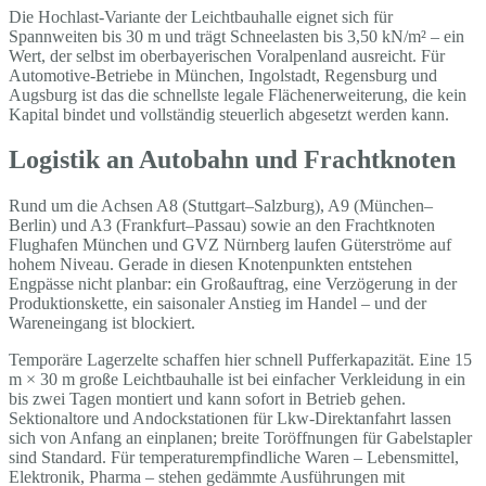
Die Hochlast-Variante der Leichtbauhalle eignet sich für
Spannweiten bis 30 m und trägt Schneelasten bis 3,50 kN/m² – ein
Wert, der selbst im oberbayerischen Voralpenland ausreicht. Für
Automotive-Betriebe in München, Ingolstadt, Regensburg und
Augsburg ist das die schnellste legale Flächenerweiterung, die kein
Kapital bindet und vollständig steuerlich abgesetzt werden kann.
Logistik an Autobahn und Frachtknoten
Rund um die Achsen A8 (Stuttgart–Salzburg), A9 (München–
Berlin) und A3 (Frankfurt–Passau) sowie an den Frachtknoten
Flughafen München und GVZ Nürnberg laufen Güterströme auf
hohem Niveau. Gerade in diesen Knotenpunkten entstehen
Engpässe nicht planbar: ein Großauftrag, eine Verzögerung in der
Produktionskette, ein saisonaler Anstieg im Handel – und der
Wareneingang ist blockiert.
Temporäre Lagerzelte schaffen hier schnell Pufferkapazität. Eine 15
m × 30 m große Leichtbauhalle ist bei einfacher Verkleidung in ein
bis zwei Tagen montiert und kann sofort in Betrieb gehen.
Sektionaltore und Andockstationen für Lkw-Direktanfahrt lassen
sich von Anfang an einplanen; breite Toröffnungen für Gabelstapler
sind Standard. Für temperaturempfindliche Waren – Lebensmittel,
Elektronik, Pharma – stehen gedämmte Ausführungen mit