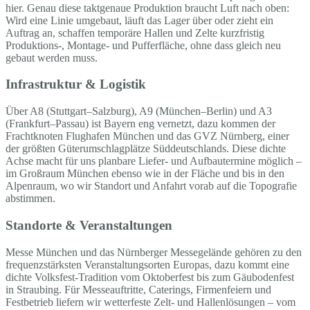
hier. Genau diese taktgenaue Produktion braucht Luft nach oben:
Wird eine Linie umgebaut, läuft das Lager über oder zieht ein
Auftrag an, schaffen temporäre Hallen und Zelte kurzfristig
Produktions-, Montage- und Pufferfläche, ohne dass gleich neu
gebaut werden muss.
Infrastruktur & Logistik
Über A8 (Stuttgart–Salzburg), A9 (München–Berlin) und A3
(Frankfurt–Passau) ist Bayern eng vernetzt, dazu kommen der
Frachtknoten Flughafen München und das GVZ Nürnberg, einer
der größten Güterumschlagplätze Süddeutschlands. Diese dichte
Achse macht für uns planbare Liefer- und Aufbautermine möglich –
im Großraum München ebenso wie in der Fläche und bis in den
Alpenraum, wo wir Standort und Anfahrt vorab auf die Topografie
abstimmen.
Standorte & Veranstaltungen
Messe München und das Nürnberger Messegelände gehören zu den
frequenzstärksten Veranstaltungsorten Europas, dazu kommt eine
dichte Volksfest-Tradition vom Oktoberfest bis zum Gäubodenfest
in Straubing. Für Messeauftritte, Caterings, Firmenfeiern und
Festbetrieb liefern wir wetterfeste Zelt- und Hallenlösungen – vom