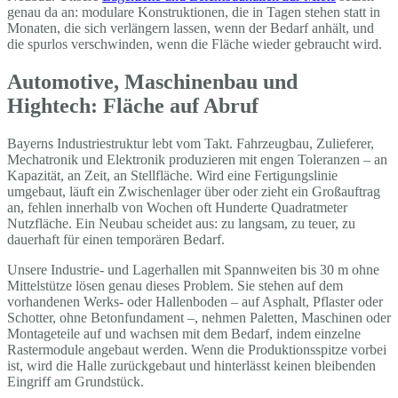
genau da an: modulare Konstruktionen, die in Tagen stehen statt in
Monaten, die sich verlängern lassen, wenn der Bedarf anhält, und
die spurlos verschwinden, wenn die Fläche wieder gebraucht wird.
Automotive, Maschinenbau und
Hightech: Fläche auf Abruf
Bayerns Industriestruktur lebt vom Takt. Fahrzeugbau, Zulieferer,
Mechatronik und Elektronik produzieren mit engen Toleranzen – an
Kapazität, an Zeit, an Stellfläche. Wird eine Fertigungslinie
umgebaut, läuft ein Zwischenlager über oder zieht ein Großauftrag
an, fehlen innerhalb von Wochen oft Hunderte Quadratmeter
Nutzfläche. Ein Neubau scheidet aus: zu langsam, zu teuer, zu
dauerhaft für einen temporären Bedarf.
Unsere Industrie- und Lagerhallen mit Spannweiten bis 30 m ohne
Mittelstütze lösen genau dieses Problem. Sie stehen auf dem
vorhandenen Werks- oder Hallenboden – auf Asphalt, Pflaster oder
Schotter, ohne Betonfundament –, nehmen Paletten, Maschinen oder
Montageteile auf und wachsen mit dem Bedarf, indem einzelne
Rastermodule angebaut werden. Wenn die Produktionsspitze vorbei
ist, wird die Halle zurückgebaut und hinterlässt keinen bleibenden
Eingriff am Grundstück.