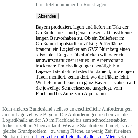
Ihre Telefonnummer für Rückfragen
Absenden
Bayern produziert, lagert und liefert im Takt der
Großindustrie – und genau dieser Takt lässt keine
langen Bauvorhaben zu. Ob ein Zulieferer im
Großraum Ingolstadt kurzfristig Pufferfläche
braucht, ein Logistiker am GVZ Nürnberg einen
saisonalen Engpass überbrücken will oder ein
landwirtschaftlicher Betrieb im Alpenvorland
trockenere Erntebedingungen benötigt: Ein
Lagerzelt steht ohne festes Fundament, in wenigen
Tagen montiert, genau dort, wo die Fläche fehlt.
Wir liefern und bauen in ganz Bayern – statisch auf
die jeweilige Schneelastzone ausgelegt, vom
Flachland bis Zone 3 im Alpenraum.
Kein anderes Bundesland stellt so unterschiedliche Anforderungen
an ein Lagerzelt wie Bayern: Die Anforderungen reichen von der
Logistikhalle an der A9 im Flachland bis zum schneelaststabilen
Industriezelt im Alpenvorland. Was alle Standorte verbindet, ist das
gleiche Grundproblem – zu wenig Fläche, zu wenig Zeit für einen
Neubau. Unsere
Lagerzelte und Leichtbauhallen zur Miete
setzen