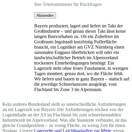
Ihre Telefonnummer für Rückfragen
Absenden
Bayern produziert, lagert und liefert im Takt der
Großindustrie – und genau dieser Takt lässt keine
langen Bauvorhaben zu. Ob ein Zulieferer im
Großraum Ingolstadt kurzfristig Pufferfläche
braucht, ein Logistiker am GVZ Nürnberg einen
saisonalen Engpass überbrücken will oder ein
landwirtschaftlicher Betrieb im Alpenvorland
trockenere Erntebedingungen benötigt: Ein
Lagerzelt steht ohne festes Fundament, in wenigen
Tagen montiert, genau dort, wo die Fläche fehlt.
Wir liefern und bauen in ganz Bayern – statisch auf
die jeweilige Schneelastzone ausgelegt, vom
Flachland bis Zone 3 im Alpenraum.
Kein anderes Bundesland stellt so unterschiedliche Anforderungen
an ein Lagerzelt wie Bayern: Die Anforderungen reichen von der
Logistikhalle an der A9 im Flachland bis zum schneelaststabilen
Industriezelt im Alpenvorland. Was alle Standorte verbindet, ist das
gleiche Grundproblem – zu wenig Fläche, zu wenig Zeit für einen
Neubau. Unsere
Lagerzelte und Leichtbauhallen zur Miete
setzen