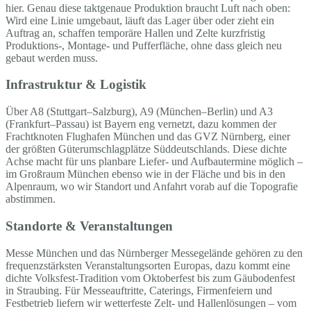
hier. Genau diese taktgenaue Produktion braucht Luft nach oben:
Wird eine Linie umgebaut, läuft das Lager über oder zieht ein
Auftrag an, schaffen temporäre Hallen und Zelte kurzfristig
Produktions-, Montage- und Pufferfläche, ohne dass gleich neu
gebaut werden muss.
Infrastruktur & Logistik
Über A8 (Stuttgart–Salzburg), A9 (München–Berlin) und A3
(Frankfurt–Passau) ist Bayern eng vernetzt, dazu kommen der
Frachtknoten Flughafen München und das GVZ Nürnberg, einer
der größten Güterumschlagplätze Süddeutschlands. Diese dichte
Achse macht für uns planbare Liefer- und Aufbautermine möglich –
im Großraum München ebenso wie in der Fläche und bis in den
Alpenraum, wo wir Standort und Anfahrt vorab auf die Topografie
abstimmen.
Standorte & Veranstaltungen
Messe München und das Nürnberger Messegelände gehören zu den
frequenzstärksten Veranstaltungsorten Europas, dazu kommt eine
dichte Volksfest-Tradition vom Oktoberfest bis zum Gäubodenfest
in Straubing. Für Messeauftritte, Caterings, Firmenfeiern und
Festbetrieb liefern wir wetterfeste Zelt- und Hallenlösungen – vom