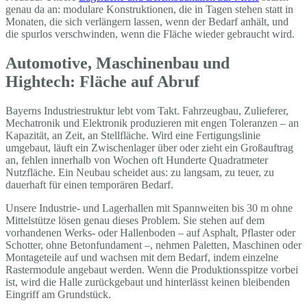
genau da an: modulare Konstruktionen, die in Tagen stehen statt in
Monaten, die sich verlängern lassen, wenn der Bedarf anhält, und
die spurlos verschwinden, wenn die Fläche wieder gebraucht wird.
Automotive, Maschinenbau und
Hightech: Fläche auf Abruf
Bayerns Industriestruktur lebt vom Takt. Fahrzeugbau, Zulieferer,
Mechatronik und Elektronik produzieren mit engen Toleranzen – an
Kapazität, an Zeit, an Stellfläche. Wird eine Fertigungslinie
umgebaut, läuft ein Zwischenlager über oder zieht ein Großauftrag
an, fehlen innerhalb von Wochen oft Hunderte Quadratmeter
Nutzfläche. Ein Neubau scheidet aus: zu langsam, zu teuer, zu
dauerhaft für einen temporären Bedarf.
Unsere Industrie- und Lagerhallen mit Spannweiten bis 30 m ohne
Mittelstütze lösen genau dieses Problem. Sie stehen auf dem
vorhandenen Werks- oder Hallenboden – auf Asphalt, Pflaster oder
Schotter, ohne Betonfundament –, nehmen Paletten, Maschinen oder
Montageteile auf und wachsen mit dem Bedarf, indem einzelne
Rastermodule angebaut werden. Wenn die Produktionsspitze vorbei
ist, wird die Halle zurückgebaut und hinterlässt keinen bleibenden
Eingriff am Grundstück.