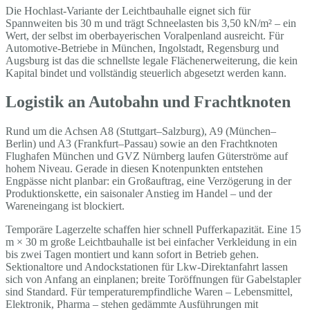
Die Hochlast-Variante der Leichtbauhalle eignet sich für
Spannweiten bis 30 m und trägt Schneelasten bis 3,50 kN/m² – ein
Wert, der selbst im oberbayerischen Voralpenland ausreicht. Für
Automotive-Betriebe in München, Ingolstadt, Regensburg und
Augsburg ist das die schnellste legale Flächenerweiterung, die kein
Kapital bindet und vollständig steuerlich abgesetzt werden kann.
Logistik an Autobahn und Frachtknoten
Rund um die Achsen A8 (Stuttgart–Salzburg), A9 (München–
Berlin) und A3 (Frankfurt–Passau) sowie an den Frachtknoten
Flughafen München und GVZ Nürnberg laufen Güterströme auf
hohem Niveau. Gerade in diesen Knotenpunkten entstehen
Engpässe nicht planbar: ein Großauftrag, eine Verzögerung in der
Produktionskette, ein saisonaler Anstieg im Handel – und der
Wareneingang ist blockiert.
Temporäre Lagerzelte schaffen hier schnell Pufferkapazität. Eine 15
m × 30 m große Leichtbauhalle ist bei einfacher Verkleidung in ein
bis zwei Tagen montiert und kann sofort in Betrieb gehen.
Sektionaltore und Andockstationen für Lkw-Direktanfahrt lassen
sich von Anfang an einplanen; breite Toröffnungen für Gabelstapler
sind Standard. Für temperaturempfindliche Waren – Lebensmittel,
Elektronik, Pharma – stehen gedämmte Ausführungen mit