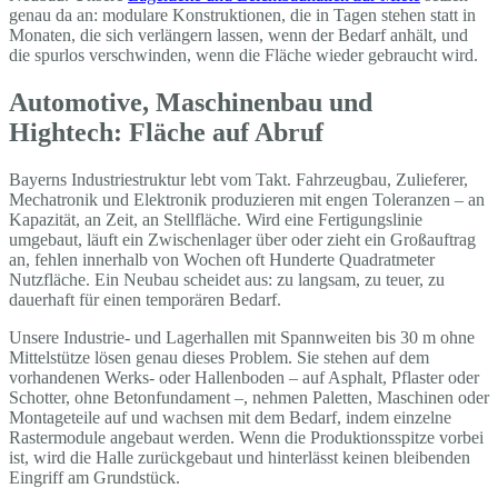
genau da an: modulare Konstruktionen, die in Tagen stehen statt in
Monaten, die sich verlängern lassen, wenn der Bedarf anhält, und
die spurlos verschwinden, wenn die Fläche wieder gebraucht wird.
Automotive, Maschinenbau und
Hightech: Fläche auf Abruf
Bayerns Industriestruktur lebt vom Takt. Fahrzeugbau, Zulieferer,
Mechatronik und Elektronik produzieren mit engen Toleranzen – an
Kapazität, an Zeit, an Stellfläche. Wird eine Fertigungslinie
umgebaut, läuft ein Zwischenlager über oder zieht ein Großauftrag
an, fehlen innerhalb von Wochen oft Hunderte Quadratmeter
Nutzfläche. Ein Neubau scheidet aus: zu langsam, zu teuer, zu
dauerhaft für einen temporären Bedarf.
Unsere Industrie- und Lagerhallen mit Spannweiten bis 30 m ohne
Mittelstütze lösen genau dieses Problem. Sie stehen auf dem
vorhandenen Werks- oder Hallenboden – auf Asphalt, Pflaster oder
Schotter, ohne Betonfundament –, nehmen Paletten, Maschinen oder
Montageteile auf und wachsen mit dem Bedarf, indem einzelne
Rastermodule angebaut werden. Wenn die Produktionsspitze vorbei
ist, wird die Halle zurückgebaut und hinterlässt keinen bleibenden
Eingriff am Grundstück.