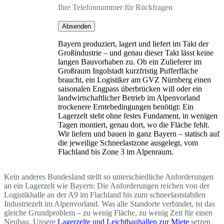
Ihre Telefonnummer für Rückfragen
Absenden
Bayern produziert, lagert und liefert im Takt der
Großindustrie – und genau dieser Takt lässt keine
langen Bauvorhaben zu. Ob ein Zulieferer im
Großraum Ingolstadt kurzfristig Pufferfläche
braucht, ein Logistiker am GVZ Nürnberg einen
saisonalen Engpass überbrücken will oder ein
landwirtschaftlicher Betrieb im Alpenvorland
trockenere Erntebedingungen benötigt: Ein
Lagerzelt steht ohne festes Fundament, in wenigen
Tagen montiert, genau dort, wo die Fläche fehlt.
Wir liefern und bauen in ganz Bayern – statisch auf
die jeweilige Schneelastzone ausgelegt, vom
Flachland bis Zone 3 im Alpenraum.
Kein anderes Bundesland stellt so unterschiedliche Anforderungen
an ein Lagerzelt wie Bayern: Die Anforderungen reichen von der
Logistikhalle an der A9 im Flachland bis zum schneelaststabilen
Industriezelt im Alpenvorland. Was alle Standorte verbindet, ist das
gleiche Grundproblem – zu wenig Fläche, zu wenig Zeit für einen
Neubau. Unsere
Lagerzelte und Leichtbauhallen zur Miete
setzen