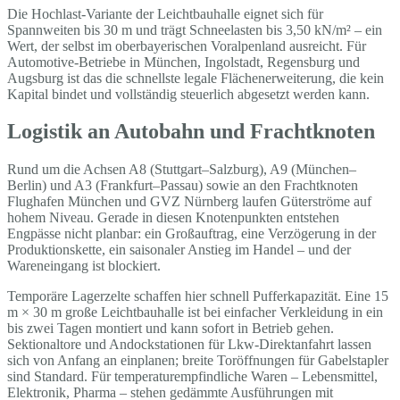
Die Hochlast-Variante der Leichtbauhalle eignet sich für
Spannweiten bis 30 m und trägt Schneelasten bis 3,50 kN/m² – ein
Wert, der selbst im oberbayerischen Voralpenland ausreicht. Für
Automotive-Betriebe in München, Ingolstadt, Regensburg und
Augsburg ist das die schnellste legale Flächenerweiterung, die kein
Kapital bindet und vollständig steuerlich abgesetzt werden kann.
Logistik an Autobahn und Frachtknoten
Rund um die Achsen A8 (Stuttgart–Salzburg), A9 (München–
Berlin) und A3 (Frankfurt–Passau) sowie an den Frachtknoten
Flughafen München und GVZ Nürnberg laufen Güterströme auf
hohem Niveau. Gerade in diesen Knotenpunkten entstehen
Engpässe nicht planbar: ein Großauftrag, eine Verzögerung in der
Produktionskette, ein saisonaler Anstieg im Handel – und der
Wareneingang ist blockiert.
Temporäre Lagerzelte schaffen hier schnell Pufferkapazität. Eine 15
m × 30 m große Leichtbauhalle ist bei einfacher Verkleidung in ein
bis zwei Tagen montiert und kann sofort in Betrieb gehen.
Sektionaltore und Andockstationen für Lkw-Direktanfahrt lassen
sich von Anfang an einplanen; breite Toröffnungen für Gabelstapler
sind Standard. Für temperaturempfindliche Waren – Lebensmittel,
Elektronik, Pharma – stehen gedämmte Ausführungen mit