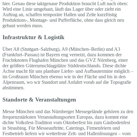
hier. Genau diese taktgenaue Produktion braucht Luft nach oben:
Wird eine Linie umgebaut, läuft das Lager über oder zieht ein
Auftrag an, schaffen temporäre Hallen und Zelte kurzfristig
Produktions-, Montage- und Pufferfläche, ohne dass gleich neu
gebaut werden muss.
Infrastruktur & Logistik
Über A8 (Stuttgart–Salzburg), A9 (München–Berlin) und A3
(Frankfurt–Passau) ist Bayern eng vernetzt, dazu kommen der
Frachtknoten Flughafen München und das GVZ Nürnberg, einer
der größten Güterumschlagplätze Süddeutschlands. Diese dichte
Achse macht für uns planbare Liefer- und Aufbautermine möglich –
im Großraum München ebenso wie in der Fläche und bis in den
Alpenraum, wo wir Standort und Anfahrt vorab auf die Topografie
abstimmen.
Standorte & Veranstaltungen
Messe München und das Nürnberger Messegelände gehören zu den
frequenzstärksten Veranstaltungsorten Europas, dazu kommt eine
dichte Volksfest-Tradition vom Oktoberfest bis zum Gäubodenfest
in Straubing. Für Messeauftritte, Caterings, Firmenfeiern und
Festbetrieb liefern wir wetterfeste Zelt- und Hallenlösungen – vom