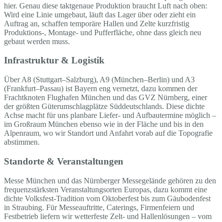
hier. Genau diese taktgenaue Produktion braucht Luft nach oben:
Wird eine Linie umgebaut, läuft das Lager über oder zieht ein
Auftrag an, schaffen temporäre Hallen und Zelte kurzfristig
Produktions-, Montage- und Pufferfläche, ohne dass gleich neu
gebaut werden muss.
Infrastruktur & Logistik
Über A8 (Stuttgart–Salzburg), A9 (München–Berlin) und A3
(Frankfurt–Passau) ist Bayern eng vernetzt, dazu kommen der
Frachtknoten Flughafen München und das GVZ Nürnberg, einer
der größten Güterumschlagplätze Süddeutschlands. Diese dichte
Achse macht für uns planbare Liefer- und Aufbautermine möglich –
im Großraum München ebenso wie in der Fläche und bis in den
Alpenraum, wo wir Standort und Anfahrt vorab auf die Topografie
abstimmen.
Standorte & Veranstaltungen
Messe München und das Nürnberger Messegelände gehören zu den
frequenzstärksten Veranstaltungsorten Europas, dazu kommt eine
dichte Volksfest-Tradition vom Oktoberfest bis zum Gäubodenfest
in Straubing. Für Messeauftritte, Caterings, Firmenfeiern und
Festbetrieb liefern wir wetterfeste Zelt- und Hallenlösungen – vom