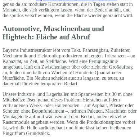
genau da an: modulare Konstruktionen, die in Tagen stehen statt in
Monaten, die sich verlängern lassen, wenn der Bedarf anhält, und
die spurlos verschwinden, wenn die Fläche wieder gebraucht wird.
Automotive, Maschinenbau und
Hightech: Fläche auf Abruf
Bayerns Industriestruktur lebt vom Takt. Fahrzeugbau, Zulieferer,
Mechatronik und Elektronik produzieren mit engen Toleranzen – an
Kapazität, an Zeit, an Stellfläche. Wird eine Fertigungslinie
umgebaut, läuft ein Zwischenlager über oder zieht ein Großauftrag
an, fehlen innerhalb von Wochen oft Hunderte Quadratmeter
Nutzfläche. Ein Neubau scheidet aus: zu langsam, zu teuer, zu
dauerhaft für einen temporären Bedarf.
Unsere Industrie- und Lagerhallen mit Spannweiten bis 30 m ohne
Mittelstütze lösen genau dieses Problem. Sie stehen auf dem
vorhandenen Werks- oder Hallenboden – auf Asphalt, Pflaster oder
Schotter, ohne Betonfundament –, nehmen Paletten, Maschinen oder
Montageteile auf und wachsen mit dem Bedarf, indem einzelne
Rastermodule angebaut werden. Wenn die Produktionsspitze vorbei
ist, wird die Halle zurückgebaut und hinterlässt keinen bleibenden
Eingriff am Grundstück.