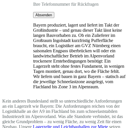
Ihre Telefonnummer für Rückfragen
Absenden
Bayern produziert, lagert und liefert im Takt der
Großindustrie – und genau dieser Takt lässt keine
langen Bauvorhaben zu. Ob ein Zulieferer im
Großraum Ingolstadt kurzfristig Pufferfläche
braucht, ein Logistiker am GVZ Nürnberg einen
saisonalen Engpass überbrücken will oder ein
landwirtschaftlicher Betrieb im Alpenvorland
trockenere Erntebedingungen benötigt: Ein
Lagerzelt steht ohne festes Fundament, in wenigen
Tagen montiert, genau dort, wo die Fläche fehlt.
Wir liefern und bauen in ganz Bayern – statisch auf
die jeweilige Schneelastzone ausgelegt, vom
Flachland bis Zone 3 im Alpenraum.
Kein anderes Bundesland stellt so unterschiedliche Anforderungen
an ein Lagerzelt wie Bayern: Die Anforderungen reichen von der
Logistikhalle an der A9 im Flachland bis zum schneelaststabilen
Industriezelt im Alpenvorland. Was alle Standorte verbindet, ist das
gleiche Grundproblem – zu wenig Fläche, zu wenig Zeit für einen
Neubau. Unsere
Lagerzelte und Leichtbauhallen zur Miete
setzen