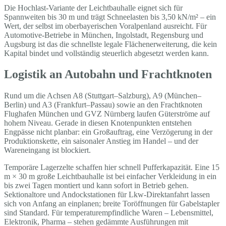
Die Hochlast-Variante der Leichtbauhalle eignet sich für
Spannweiten bis 30 m und trägt Schneelasten bis 3,50 kN/m² – ein
Wert, der selbst im oberbayerischen Voralpenland ausreicht. Für
Automotive-Betriebe in München, Ingolstadt, Regensburg und
Augsburg ist das die schnellste legale Flächenerweiterung, die kein
Kapital bindet und vollständig steuerlich abgesetzt werden kann.
Logistik an Autobahn und Frachtknoten
Rund um die Achsen A8 (Stuttgart–Salzburg), A9 (München–
Berlin) und A3 (Frankfurt–Passau) sowie an den Frachtknoten
Flughafen München und GVZ Nürnberg laufen Güterströme auf
hohem Niveau. Gerade in diesen Knotenpunkten entstehen
Engpässe nicht planbar: ein Großauftrag, eine Verzögerung in der
Produktionskette, ein saisonaler Anstieg im Handel – und der
Wareneingang ist blockiert.
Temporäre Lagerzelte schaffen hier schnell Pufferkapazität. Eine 15
m × 30 m große Leichtbauhalle ist bei einfacher Verkleidung in ein
bis zwei Tagen montiert und kann sofort in Betrieb gehen.
Sektionaltore und Andockstationen für Lkw-Direktanfahrt lassen
sich von Anfang an einplanen; breite Toröffnungen für Gabelstapler
sind Standard. Für temperaturempfindliche Waren – Lebensmittel,
Elektronik, Pharma – stehen gedämmte Ausführungen mit