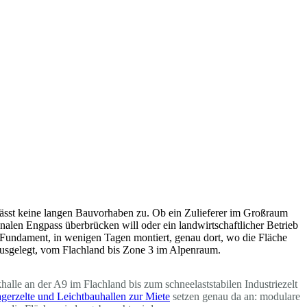
t lässt keine langen Bauvorhaben zu. Ob ein Zulieferer im Großraum
onalen Engpass überbrücken will oder ein landwirtschaftlicher Betrieb
s Fundament, in wenigen Tagen montiert, genau dort, wo die Fläche
e ausgelegt, vom Flachland bis Zone 3 im Alpenraum.
alle an der A9 im Flachland bis zum schneelaststabilen Industriezelt
gerzelte und Leichtbauhallen zur Miete
setzen genau da an: modulare