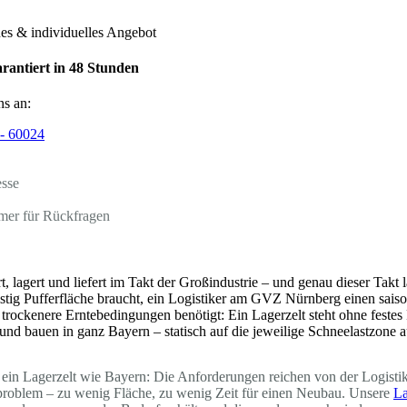
hes & individuelles Angebot
rantiert in 48 Stunden
ns an:
- 60024
esse
mer für Rückfragen
t, lagert und liefert im Takt der Großindustrie – und genau dieser Tak
ristig Pufferfläche braucht, ein Logistiker am GVZ Nürnberg einen sais
trockenere Erntebedingungen benötigt: Ein Lagerzelt steht ohne feste
rn und bauen in ganz Bayern – statisch auf die jeweilige Schneelastzon
ein Lagerzelt wie Bayern: Die Anforderungen reichen von der Logistikh
dproblem – zu wenig Fläche, zu wenig Zeit für einen Neubau. Unsere
La