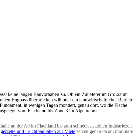
t lässt keine langen Bauvorhaben zu. Ob ein Zulieferer im Großraum
onalen Engpass überbrücken will oder ein landwirtschaftlicher Betrieb
s Fundament, in wenigen Tagen montiert, genau dort, wo die Fläche
e ausgelegt, vom Flachland bis Zone 3 im Alpenraum.
alle an der A9 im Flachland bis zum schneelaststabilen Industriezelt
gerzelte und Leichtbauhallen zur Miete
setzen genau da an: modulare