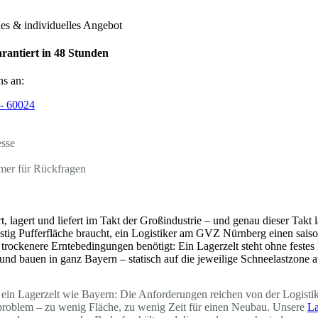
hes & individuelles Angebot
rantiert in 48 Stunden
ns an:
- 60024
esse
mer für Rückfragen
t, lagert und liefert im Takt der Großindustrie – und genau dieser Tak
ristig Pufferfläche braucht, ein Logistiker am GVZ Nürnberg einen sais
trockenere Erntebedingungen benötigt: Ein Lagerzelt steht ohne feste
rn und bauen in ganz Bayern – statisch auf die jeweilige Schneelastzon
ein Lagerzelt wie Bayern: Die Anforderungen reichen von der Logistikh
dproblem – zu wenig Fläche, zu wenig Zeit für einen Neubau. Unsere
La