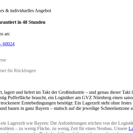
hes & individuelles Angebot
rantiert in 48 Stunden
ns an:
- 60024
esse
mer für Rückfragen
t, lagert und liefert im Takt der Großindustrie – und genau dieser Tak
ristig Pufferfläche braucht, ein Logistiker am GVZ Nürnberg einen sais
trockenere Erntebedingungen benötigt: Ein Lagerzelt steht ohne feste
rn und bauen in ganz Bayern – statisch auf die jeweilige Schneelastzon
ein Lagerzelt wie Bayern: Die Anforderungen reichen von der Logistikh
dproblem – zu wenig Fläche, zu wenig Zeit für einen Neubau. Unsere
La