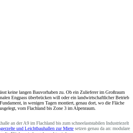
t lässt keine langen Bauvorhaben zu. Ob ein Zulieferer im Großraum
onalen Engpass überbrücken will oder ein landwirtschaftlicher Betrieb
s Fundament, in wenigen Tagen montiert, genau dort, wo die Fläche
e ausgelegt, vom Flachland bis Zone 3 im Alpenraum.
alle an der A9 im Flachland bis zum schneelaststabilen Industriezelt
gerzelte und Leichtbauhallen zur Miete
setzen genau da an: modulare