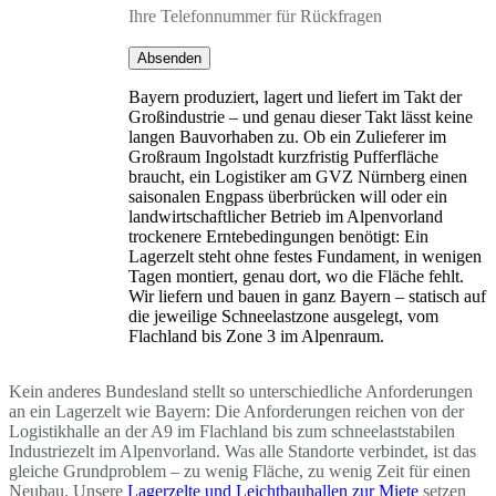
Ihre Telefonnummer für Rückfragen
Absenden
Bayern produziert, lagert und liefert im Takt der
Großindustrie – und genau dieser Takt lässt keine
langen Bauvorhaben zu. Ob ein Zulieferer im
Großraum Ingolstadt kurzfristig Pufferfläche
braucht, ein Logistiker am GVZ Nürnberg einen
saisonalen Engpass überbrücken will oder ein
landwirtschaftlicher Betrieb im Alpenvorland
trockenere Erntebedingungen benötigt: Ein
Lagerzelt steht ohne festes Fundament, in wenigen
Tagen montiert, genau dort, wo die Fläche fehlt.
Wir liefern und bauen in ganz Bayern – statisch auf
die jeweilige Schneelastzone ausgelegt, vom
Flachland bis Zone 3 im Alpenraum.
Kein anderes Bundesland stellt so unterschiedliche Anforderungen
an ein Lagerzelt wie Bayern: Die Anforderungen reichen von der
Logistikhalle an der A9 im Flachland bis zum schneelaststabilen
Industriezelt im Alpenvorland. Was alle Standorte verbindet, ist das
gleiche Grundproblem – zu wenig Fläche, zu wenig Zeit für einen
Neubau. Unsere
Lagerzelte und Leichtbauhallen zur Miete
setzen