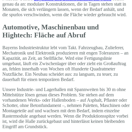
genau da an: modulare Konstruktionen, die in Tagen stehen statt in
Monaten, die sich verlängern lassen, wenn der Bedarf anhält, und
die spurlos verschwinden, wenn die Fläche wieder gebraucht wird.
Automotive, Maschinenbau und
Hightech: Fläche auf Abruf
Bayerns Industriestruktur lebt vom Takt. Fahrzeugbau, Zulieferer,
Mechatronik und Elektronik produzieren mit engen Toleranzen – an
Kapazität, an Zeit, an Stellfläche. Wird eine Fertigungslinie
umgebaut, läuft ein Zwischenlager über oder zieht ein Großauftrag
an, fehlen innerhalb von Wochen oft Hunderte Quadratmeter
Nutzfläche. Ein Neubau scheidet aus: zu langsam, zu teuer, zu
dauerhaft für einen temporären Bedarf.
Unsere Industrie- und Lagerhallen mit Spannweiten bis 30 m ohne
Mittelstütze lösen genau dieses Problem. Sie stehen auf dem
vorhandenen Werks- oder Hallenboden – auf Asphalt, Pflaster oder
Schotter, ohne Betonfundament –, nehmen Paletten, Maschinen oder
Montageteile auf und wachsen mit dem Bedarf, indem einzelne
Rastermodule angebaut werden. Wenn die Produktionsspitze vorbei
ist, wird die Halle zurückgebaut und hinterlässt keinen bleibenden
Eingriff am Grundstück.