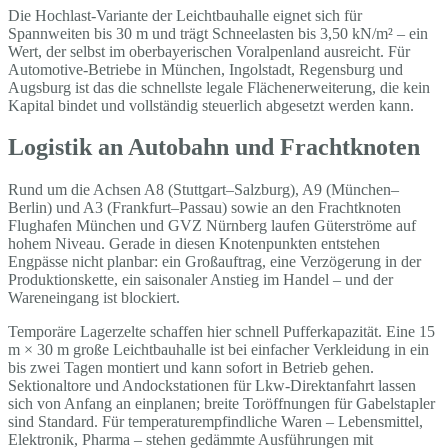
Die Hochlast-Variante der Leichtbauhalle eignet sich für
Spannweiten bis 30 m und trägt Schneelasten bis 3,50 kN/m² – ein
Wert, der selbst im oberbayerischen Voralpenland ausreicht. Für
Automotive-Betriebe in München, Ingolstadt, Regensburg und
Augsburg ist das die schnellste legale Flächenerweiterung, die kein
Kapital bindet und vollständig steuerlich abgesetzt werden kann.
Logistik an Autobahn und Frachtknoten
Rund um die Achsen A8 (Stuttgart–Salzburg), A9 (München–
Berlin) und A3 (Frankfurt–Passau) sowie an den Frachtknoten
Flughafen München und GVZ Nürnberg laufen Güterströme auf
hohem Niveau. Gerade in diesen Knotenpunkten entstehen
Engpässe nicht planbar: ein Großauftrag, eine Verzögerung in der
Produktionskette, ein saisonaler Anstieg im Handel – und der
Wareneingang ist blockiert.
Temporäre Lagerzelte schaffen hier schnell Pufferkapazität. Eine 15
m × 30 m große Leichtbauhalle ist bei einfacher Verkleidung in ein
bis zwei Tagen montiert und kann sofort in Betrieb gehen.
Sektionaltore und Andockstationen für Lkw-Direktanfahrt lassen
sich von Anfang an einplanen; breite Toröffnungen für Gabelstapler
sind Standard. Für temperaturempfindliche Waren – Lebensmittel,
Elektronik, Pharma – stehen gedämmte Ausführungen mit