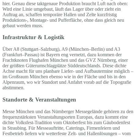
hier. Genau diese taktgenaue Produktion braucht Luft nach oben:
Wird eine Linie umgebaut, läuft das Lager über oder zieht ein
Auftrag an, schaffen temporäre Hallen und Zelte kurzfristig
Produktions-, Montage- und Pufferfläche, ohne dass gleich neu
gebaut werden muss.
Infrastruktur & Logistik
Über A8 (Stuttgart–Salzburg), A9 (München–Berlin) und A3
(Frankfurt–Passau) ist Bayern eng vernetzt, dazu kommen der
Frachtknoten Flughafen München und das GVZ Nürnberg, einer
der größten Güterumschlagplätze Süddeutschlands. Diese dichte
Achse macht für uns planbare Liefer- und Aufbautermine möglich –
im Großraum München ebenso wie in der Fläche und bis in den
Alpenraum, wo wir Standort und Anfahrt vorab auf die Topografie
abstimmen.
Standorte & Veranstaltungen
Messe München und das Nürnberger Messegelände gehören zu den
frequenzstärksten Veranstaltungsorten Europas, dazu kommt eine
dichte Volksfest-Tradition vom Oktoberfest bis zum Gäubodenfest
in Straubing. Für Messeauftritte, Caterings, Firmenfeiern und
Festbetrieb liefern wir wetterfeste Zelt- und Hallenlösungen – vom