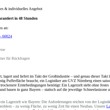
hes & individuelles Angebot
rantiert in 48 Stunden
ns an:
- 60024
esse
mer für Rückfragen
t, lagert und liefert im Takt der Großindustrie – und genau dieser Tak
ristig Pufferfläche braucht, ein Logistiker am GVZ Nürnberg einen sais
trockenere Erntebedingungen benötigt: Ein Lagerzelt steht ohne feste
rn und bauen in ganz Bayern – statisch auf die jeweilige Schneelastzon
ein Lagerzelt wie Bayern: Die Anforderungen reichen von der Logistikh
dproblem – zu wenig Fläche, zu wenig Zeit für einen Neubau. Unsere
La