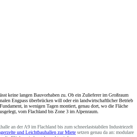
t lässt keine langen Bauvorhaben zu. Ob ein Zulieferer im Großraum
onalen Engpass überbrücken will oder ein landwirtschaftlicher Betrieb
s Fundament, in wenigen Tagen montiert, genau dort, wo die Fläche
e ausgelegt, vom Flachland bis Zone 3 im Alpenraum.
alle an der A9 im Flachland bis zum schneelaststabilen Industriezelt
gerzelte und Leichtbauhallen zur Miete
setzen genau da an: modulare