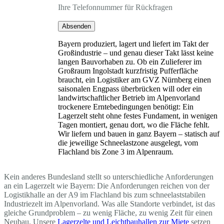
Ihre Telefonnummer für Rückfragen
Absenden
Bayern produziert, lagert und liefert im Takt der
Großindustrie – und genau dieser Takt lässt keine
langen Bauvorhaben zu. Ob ein Zulieferer im
Großraum Ingolstadt kurzfristig Pufferfläche
braucht, ein Logistiker am GVZ Nürnberg einen
saisonalen Engpass überbrücken will oder ein
landwirtschaftlicher Betrieb im Alpenvorland
trockenere Erntebedingungen benötigt: Ein
Lagerzelt steht ohne festes Fundament, in wenigen
Tagen montiert, genau dort, wo die Fläche fehlt.
Wir liefern und bauen in ganz Bayern – statisch auf
die jeweilige Schneelastzone ausgelegt, vom
Flachland bis Zone 3 im Alpenraum.
Kein anderes Bundesland stellt so unterschiedliche Anforderungen
an ein Lagerzelt wie Bayern: Die Anforderungen reichen von der
Logistikhalle an der A9 im Flachland bis zum schneelaststabilen
Industriezelt im Alpenvorland. Was alle Standorte verbindet, ist das
gleiche Grundproblem – zu wenig Fläche, zu wenig Zeit für einen
Neubau. Unsere
Lagerzelte und Leichtbauhallen zur Miete
setzen