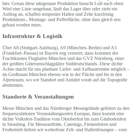
hier. Genau diese taktgenaue Produktion braucht Luft nach oben:
Wird eine Linie umgebaut, läuft das Lager über oder zieht ein
Auftrag an, schaffen temporäre Hallen und Zelte kurzfristig
Produktions-, Montage- und Pufferfläche, ohne dass gleich neu
gebaut werden muss.
Infrastruktur & Logistik
Über A8 (Stuttgart–Salzburg), A9 (München–Berlin) und A3
(Frankfurt–Passau) ist Bayern eng vernetzt, dazu kommen der
Frachtknoten Flughafen München und das GVZ Nürnberg, einer
der größten Güterumschlagplätze Süddeutschlands. Diese dichte
Achse macht für uns planbare Liefer- und Aufbautermine möglich –
im Großraum München ebenso wie in der Fläche und bis in den
Alpenraum, wo wir Standort und Anfahrt vorab auf die Topografie
abstimmen.
Standorte & Veranstaltungen
Messe München und das Nürnberger Messegelände gehören zu den
frequenzstärksten Veranstaltungsorten Europas, dazu kommt eine
dichte Volksfest-Tradition vom Oktoberfest bis zum Gäubodenfest
in Straubing. Für Messeauftritte, Caterings, Firmenfeiern und
Festbetrieb liefern wir wetterfeste Zelt- und Hallenlösungen – vom