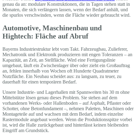
genau da an: modulare Konstruktionen, die in Tagen stehen statt in
Monaten, die sich verlängern lassen, wenn der Bedarf anhält, und
die spurlos verschwinden, wenn die Fläche wieder gebraucht wird.
Automotive, Maschinenbau und
Hightech: Fläche auf Abruf
Bayerns Industriestruktur lebt vom Takt. Fahrzeugbau, Zulieferer,
Mechatronik und Elektronik produzieren mit engen Toleranzen – an
Kapazität, an Zeit, an Stellfläche. Wird eine Fertigungslinie
umgebaut, läuft ein Zwischenlager über oder zieht ein Großauftrag
an, fehlen innerhalb von Wochen oft Hunderte Quadratmeter
Nutzfläche. Ein Neubau scheidet aus: zu langsam, zu teuer, zu
dauerhaft für einen temporären Bedarf.
Unsere Industrie- und Lagerhallen mit Spannweiten bis 30 m ohne
Mittelstütze lösen genau dieses Problem. Sie stehen auf dem
vorhandenen Werks- oder Hallenboden – auf Asphalt, Pflaster oder
Schotter, ohne Betonfundament –, nehmen Paletten, Maschinen oder
Montageteile auf und wachsen mit dem Bedarf, indem einzelne
Rastermodule angebaut werden. Wenn die Produktionsspitze vorbei
ist, wird die Halle zurückgebaut und hinterlässt keinen bleibenden
Eingriff am Grundstück.