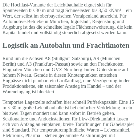
Die Hochlast-Variante der Leichtbauhalle eignet sich für
Spannweiten bis 30 m und trägt Schneelasten bis 3,50 kN/m² – ein
Wert, der selbst im oberbayerischen Voralpenland ausreicht. Für
Automotive-Betriebe in München, Ingolstadt, Regensburg und
Augsburg ist das die schnellste legale Flächenerweiterung, die kein
Kapital bindet und vollständig steuerlich abgesetzt werden kann.
Logistik an Autobahn und Frachtknoten
Rund um die Achsen A8 (Stuttgart–Salzburg), A9 (München–
Berlin) und A3 (Frankfurt–Passau) sowie an den Frachtknoten
Flughafen München und GVZ Nürnberg laufen Güterströme auf
hohem Niveau. Gerade in diesen Knotenpunkten entstehen
Engpässe nicht planbar: ein Großauftrag, eine Verzögerung in der
Produktionskette, ein saisonaler Anstieg im Handel – und der
Wareneingang ist blockiert.
Temporäre Lagerzelte schaffen hier schnell Pufferkapazität. Eine 15
m × 30 m große Leichtbauhalle ist bei einfacher Verkleidung in ein
bis zwei Tagen montiert und kann sofort in Betrieb gehen.
Sektionaltore und Andockstationen für Lkw-Direktanfahrt lassen
sich von Anfang an einplanen; breite Toröffnungen für Gabelstapler
sind Standard. Für temperaturempfindliche Waren – Lebensmittel,
Elektronik, Pharma – stehen gedämmte Ausführungen mit