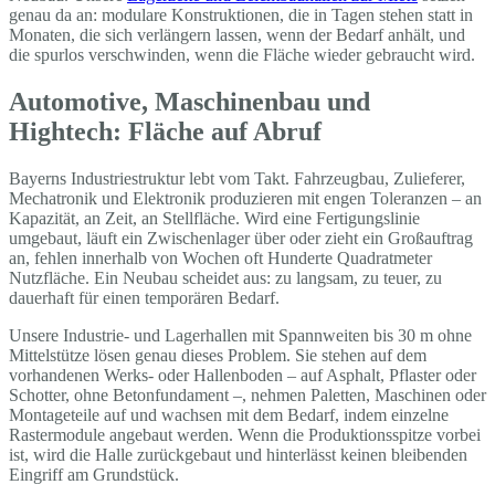
genau da an: modulare Konstruktionen, die in Tagen stehen statt in
Monaten, die sich verlängern lassen, wenn der Bedarf anhält, und
die spurlos verschwinden, wenn die Fläche wieder gebraucht wird.
Automotive, Maschinenbau und
Hightech: Fläche auf Abruf
Bayerns Industriestruktur lebt vom Takt. Fahrzeugbau, Zulieferer,
Mechatronik und Elektronik produzieren mit engen Toleranzen – an
Kapazität, an Zeit, an Stellfläche. Wird eine Fertigungslinie
umgebaut, läuft ein Zwischenlager über oder zieht ein Großauftrag
an, fehlen innerhalb von Wochen oft Hunderte Quadratmeter
Nutzfläche. Ein Neubau scheidet aus: zu langsam, zu teuer, zu
dauerhaft für einen temporären Bedarf.
Unsere Industrie- und Lagerhallen mit Spannweiten bis 30 m ohne
Mittelstütze lösen genau dieses Problem. Sie stehen auf dem
vorhandenen Werks- oder Hallenboden – auf Asphalt, Pflaster oder
Schotter, ohne Betonfundament –, nehmen Paletten, Maschinen oder
Montageteile auf und wachsen mit dem Bedarf, indem einzelne
Rastermodule angebaut werden. Wenn die Produktionsspitze vorbei
ist, wird die Halle zurückgebaut und hinterlässt keinen bleibenden
Eingriff am Grundstück.