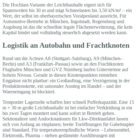
Die Hochlast-Variante der Leichtbauhalle eignet sich für
Spannweiten bis 30 m und trägt Schneelasten bis 3,50 kN/m² – ein
Wert, der selbst im oberbayerischen Voralpenland ausreicht. Für
Automotive-Betriebe in München, Ingolstadt, Regensburg und
Augsburg ist das die schnellste legale Flächenerweiterung, die kein
Kapital bindet und vollständig steuerlich abgesetzt werden kann.
Logistik an Autobahn und Frachtknoten
Rund um die Achsen A8 (Stuttgart–Salzburg), A9 (München–
Berlin) und A3 (Frankfurt–Passau) sowie an den Frachtknoten
Flughafen München und GVZ Nürnberg laufen Güterströme auf
hohem Niveau. Gerade in diesen Knotenpunkten entstehen
Engpässe nicht planbar: ein Großauftrag, eine Verzögerung in der
Produktionskette, ein saisonaler Anstieg im Handel – und der
Wareneingang ist blockiert.
Temporäre Lagerzelte schaffen hier schnell Pufferkapazität. Eine 15
m × 30 m große Leichtbauhalle ist bei einfacher Verkleidung in ein
bis zwei Tagen montiert und kann sofort in Betrieb gehen.
Sektionaltore und Andockstationen für Lkw-Direktanfahrt lassen
sich von Anfang an einplanen; breite Toröffnungen für Gabelstapler
sind Standard. Für temperaturempfindliche Waren – Lebensmittel,
Elektronik, Pharma – stehen gedämmte Ausführungen mit