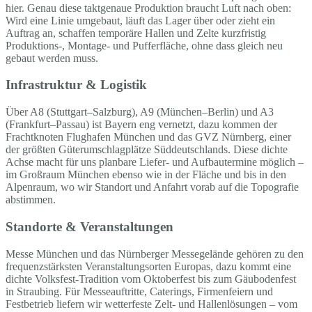
hier. Genau diese taktgenaue Produktion braucht Luft nach oben:
Wird eine Linie umgebaut, läuft das Lager über oder zieht ein
Auftrag an, schaffen temporäre Hallen und Zelte kurzfristig
Produktions-, Montage- und Pufferfläche, ohne dass gleich neu
gebaut werden muss.
Infrastruktur & Logistik
Über A8 (Stuttgart–Salzburg), A9 (München–Berlin) und A3
(Frankfurt–Passau) ist Bayern eng vernetzt, dazu kommen der
Frachtknoten Flughafen München und das GVZ Nürnberg, einer
der größten Güterumschlagplätze Süddeutschlands. Diese dichte
Achse macht für uns planbare Liefer- und Aufbautermine möglich –
im Großraum München ebenso wie in der Fläche und bis in den
Alpenraum, wo wir Standort und Anfahrt vorab auf die Topografie
abstimmen.
Standorte & Veranstaltungen
Messe München und das Nürnberger Messegelände gehören zu den
frequenzstärksten Veranstaltungsorten Europas, dazu kommt eine
dichte Volksfest-Tradition vom Oktoberfest bis zum Gäubodenfest
in Straubing. Für Messeauftritte, Caterings, Firmenfeiern und
Festbetrieb liefern wir wetterfeste Zelt- und Hallenlösungen – vom