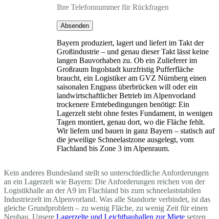
Ihre Telefonnummer für Rückfragen
Absenden
Bayern produziert, lagert und liefert im Takt der
Großindustrie – und genau dieser Takt lässt keine
langen Bauvorhaben zu. Ob ein Zulieferer im
Großraum Ingolstadt kurzfristig Pufferfläche
braucht, ein Logistiker am GVZ Nürnberg einen
saisonalen Engpass überbrücken will oder ein
landwirtschaftlicher Betrieb im Alpenvorland
trockenere Erntebedingungen benötigt: Ein
Lagerzelt steht ohne festes Fundament, in wenigen
Tagen montiert, genau dort, wo die Fläche fehlt.
Wir liefern und bauen in ganz Bayern – statisch auf
die jeweilige Schneelastzone ausgelegt, vom
Flachland bis Zone 3 im Alpenraum.
Kein anderes Bundesland stellt so unterschiedliche Anforderungen
an ein Lagerzelt wie Bayern: Die Anforderungen reichen von der
Logistikhalle an der A9 im Flachland bis zum schneelaststabilen
Industriezelt im Alpenvorland. Was alle Standorte verbindet, ist das
gleiche Grundproblem – zu wenig Fläche, zu wenig Zeit für einen
Neubau. Unsere
Lagerzelte und Leichtbauhallen zur Miete
setzen