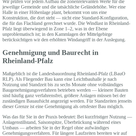
Wir prüfen vor jedem Aufbau die zonenrelevanten Werte für die
jeweilige Gemeinde und die tatsächliche Geländehöhe. Wer eine
Halle in einer Höhenlage plant, bekommt von uns eine
Konstruktion, die dort steht — nicht eine Standard-Konfiguration,
die für das Flachland gerechnet wurde. Die Windlast in Rheinland-
Pfalz liegt überwiegend in Zone 1–2, was in der Ebene
unproblematisch ist; in den Kammlagen der Mittelgebirge
berücksichtigen wir den erhöhten Windangriff in der Auslegung.
Genehmigung und Baurecht in
Rheinland-Pfalz
Maßgeblich ist die Landesbauordnung Rheinland-Pfalz (LBauO
RLP). Als Fliegender Bau kann eine Leichtbauhalle je nach
Nutzung und Standzeit bis zu sechs Monate ohne vollständiges
Baugenehmigungsverfahren betrieben werden — kleinere Bauten
sind häufig ganz verfahrensfrei, größere Anlagen müssen bei der
zuständigen Bauaufsicht angezeigt werden. Für Standzeiten jenseits
dieser Grenze ist eine Genehmigung als ortsfester Bau möglich.
Was das für Sie in der Praxis bedeutet: Bei kurzfristiger Nutzung —
Anlagenstillstand, Saisonspitze, Überbrückung während eines
Umbaus — arbeiten Sie in der Regel ohne aufwändiges
Genehmigungsverfahren. Für längere Laufzeiten bereiten wir auf