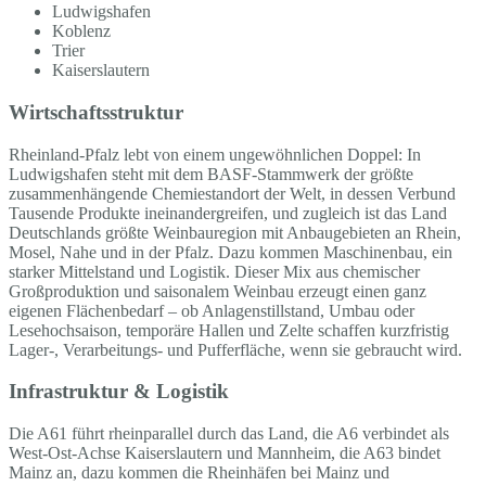
Ludwigshafen
Koblenz
Trier
Kaiserslautern
Wirtschaftsstruktur
Rheinland-Pfalz lebt von einem ungewöhnlichen Doppel: In
Ludwigshafen steht mit dem BASF-Stammwerk der größte
zusammenhängende Chemiestandort der Welt, in dessen Verbund
Tausende Produkte ineinandergreifen, und zugleich ist das Land
Deutschlands größte Weinbauregion mit Anbaugebieten an Rhein,
Mosel, Nahe und in der Pfalz. Dazu kommen Maschinenbau, ein
starker Mittelstand und Logistik. Dieser Mix aus chemischer
Großproduktion und saisonalem Weinbau erzeugt einen ganz
eigenen Flächenbedarf – ob Anlagenstillstand, Umbau oder
Lesehochsaison, temporäre Hallen und Zelte schaffen kurzfristig
Lager-, Verarbeitungs- und Pufferfläche, wenn sie gebraucht wird.
Infrastruktur & Logistik
Die A61 führt rheinparallel durch das Land, die A6 verbindet als
West-Ost-Achse Kaiserslautern und Mannheim, die A63 bindet
Mainz an, dazu kommen die Rheinhäfen bei Mainz und