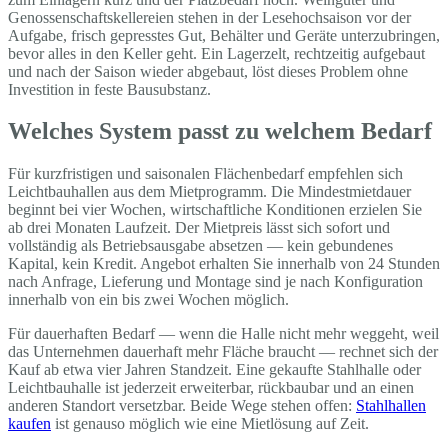
Genossenschaftskellereien stehen in der Lesehochsaison vor der
Aufgabe, frisch gepresstes Gut, Behälter und Geräte unterzubringen,
bevor alles in den Keller geht. Ein Lagerzelt, rechtzeitig aufgebaut
und nach der Saison wieder abgebaut, löst dieses Problem ohne
Investition in feste Bausubstanz.
Welches System passt zu welchem Bedarf
Für kurzfristigen und saisonalen Flächenbedarf empfehlen sich
Leichtbauhallen aus dem Mietprogramm. Die Mindestmietdauer
beginnt bei vier Wochen, wirtschaftliche Konditionen erzielen Sie
ab drei Monaten Laufzeit. Der Mietpreis lässt sich sofort und
vollständig als Betriebsausgabe absetzen — kein gebundenes
Kapital, kein Kredit. Angebot erhalten Sie innerhalb von 24 Stunden
nach Anfrage, Lieferung und Montage sind je nach Konfiguration
innerhalb von ein bis zwei Wochen möglich.
Für dauerhaften Bedarf — wenn die Halle nicht mehr weggeht, weil
das Unternehmen dauerhaft mehr Fläche braucht — rechnet sich der
Kauf ab etwa vier Jahren Standzeit. Eine gekaufte Stahlhalle oder
Leichtbauhalle ist jederzeit erweiterbar, rückbaubar und an einen
anderen Standort versetzbar. Beide Wege stehen offen:
Stahlhallen
kaufen
ist genauso möglich wie eine Mietlösung auf Zeit.