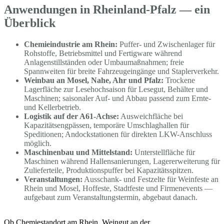
Anwendungen in Rheinland-Pfalz — ein
Überblick
Chemieindustrie am Rhein:
Puffer- und Zwischenlager für
Rohstoffe, Betriebsmittel und Fertigware während
Anlagenstillständen oder Umbaumaßnahmen; freie
Spannweiten für breite Fahrzeugeingänge und Staplerverkehr.
Weinbau an Mosel, Nahe, Ahr und Pfalz:
Trockene
Lagerfläche zur Lesehochsaison für Lesegut, Behälter und
Maschinen; saisonaler Auf- und Abbau passend zum Ernte-
und Kellerbetrieb.
Logistik auf der A61-Achse:
Ausweichfläche bei
Kapazitätsengpässen, temporäre Umschlaghallen für
Speditionen; Andockstationen für direkten LKW-Anschluss
möglich.
Maschinenbau und Mittelstand:
Unterstellfläche für
Maschinen während Hallensanierungen, Lagererweiterung für
Zulieferteile, Produktionspuffer bei Kapazitätsspitzen.
Veranstaltungen:
Ausschank- und Festzelte für Weinfeste an
Rhein und Mosel, Hoffeste, Stadtfeste und Firmenevents —
aufgebaut zum Veranstaltungstermin, abgebaut danach.
Ob Chemiestandort am Rhein, Weingut an der