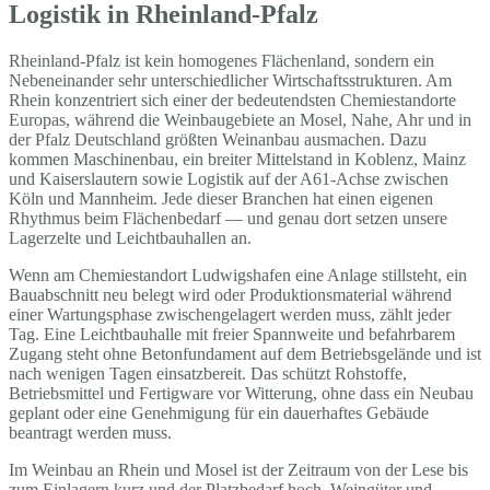
Logistik in Rheinland-Pfalz
Rheinland-Pfalz ist kein homogenes Flächenland, sondern ein
Nebeneinander sehr unterschiedlicher Wirtschaftsstrukturen. Am
Rhein konzentriert sich einer der bedeutendsten Chemiestandorte
Europas, während die Weinbaugebiete an Mosel, Nahe, Ahr und in
der Pfalz Deutschland größten Weinanbau ausmachen. Dazu
kommen Maschinenbau, ein breiter Mittelstand in Koblenz, Mainz
und Kaiserslautern sowie Logistik auf der A61-Achse zwischen
Köln und Mannheim. Jede dieser Branchen hat einen eigenen
Rhythmus beim Flächenbedarf — und genau dort setzen unsere
Lagerzelte und Leichtbauhallen an.
Wenn am Chemiestandort Ludwigshafen eine Anlage stillsteht, ein
Bauabschnitt neu belegt wird oder Produktionsmaterial während
einer Wartungsphase zwischengelagert werden muss, zählt jeder
Tag. Eine Leichtbauhalle mit freier Spannweite und befahrbarem
Zugang steht ohne Betonfundament auf dem Betriebsgelände und ist
nach wenigen Tagen einsatzbereit. Das schützt Rohstoffe,
Betriebsmittel und Fertigware vor Witterung, ohne dass ein Neubau
geplant oder eine Genehmigung für ein dauerhaftes Gebäude
beantragt werden muss.
Im Weinbau an Rhein und Mosel ist der Zeitraum von der Lese bis
zum Einlagern kurz und der Platzbedarf hoch. Weingüter und