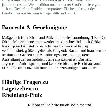
Chemiestandorte der Welt. Aus diesem Nebeneinander von
jahrhundertealter Weintradition und moderner Großchemie ergibt
sich ein Bedarf an flexiblen, temporären Flächen, der von der
Lesehochsaison bis zum Anlagenstillstand reicht.
Baurecht & Genehmigung
Maßgeblich ist in Rheinland-Pfalz die Landesbauordnung (LBauO).
Ob ein Mietzelt genehmigt werden muss, richtet sich nach Größe,
Nutzung und Aufstelldauer: Kleinere Bauten sind häufig
verfahrensfrei, größere gelten als Fliegende Bauten und brauchen ab
bestimmten Größen eine Ausführungsgenehmigung, deren
Aufstellung der zuständigen Stelle anzuzeigen ist. Das sind
allgemeine Anhaltspunkte und keine verbindliche Rechtsauskunft –
klären Sie den Einzelfall bitte mit Ihrer zuständigen Bauaufsicht.
Häufige Fragen zu
Lagerzelten in
Rheinland-Pfalz
Können Sie Zelte für die Weinlese und