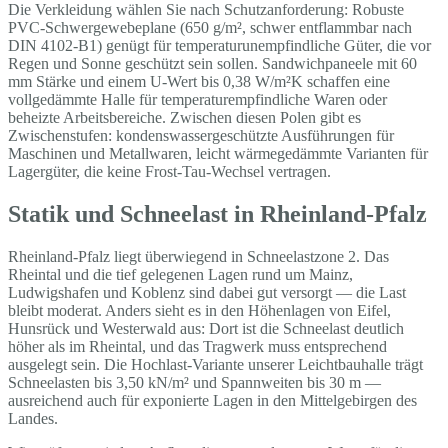
Die Verkleidung wählen Sie nach Schutzanforderung: Robuste
PVC-Schwergewebeplane (650 g/m², schwer entflammbar nach
DIN 4102-B1) genügt für temperaturunempfindliche Güter, die vor
Regen und Sonne geschützt sein sollen. Sandwichpaneele mit 60
mm Stärke und einem U-Wert bis 0,38 W/m²K schaffen eine
vollgedämmte Halle für temperaturempfindliche Waren oder
beheizte Arbeitsbereiche. Zwischen diesen Polen gibt es
Zwischenstufen: kondenswassergeschützte Ausführungen für
Maschinen und Metallwaren, leicht wärmegedämmte Varianten für
Lagergüter, die keine Frost-Tau-Wechsel vertragen.
Statik und Schneelast in Rheinland-Pfalz
Rheinland-Pfalz liegt überwiegend in Schneelastzone 2. Das
Rheintal und die tief gelegenen Lagen rund um Mainz,
Ludwigshafen und Koblenz sind dabei gut versorgt — die Last
bleibt moderat. Anders sieht es in den Höhenlagen von Eifel,
Hunsrück und Westerwald aus: Dort ist die Schneelast deutlich
höher als im Rheintal, und das Tragwerk muss entsprechend
ausgelegt sein. Die Hochlast-Variante unserer Leichtbauhalle trägt
Schneelasten bis 3,50 kN/m² und Spannweiten bis 30 m —
ausreichend auch für exponierte Lagen in den Mittelgebirgen des
Landes.