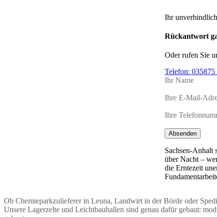
Ihr unverbindlic
Rückantwort ga
Oder rufen Sie u
Telefon:
035875 
Ihr Name
Ihre E-Mail-Adr
Ihre Telefonnum
Absenden
Sachsen-Anhalt s
über Nacht – wen
die Erntezeit un
Fundamentarbeite
Ob Chemieparkzulieferer in Leuna, Landwirt in der Börde oder Spedite
Unsere Lagerzelte und Leichtbauhallen sind genau dafür gebaut: mo