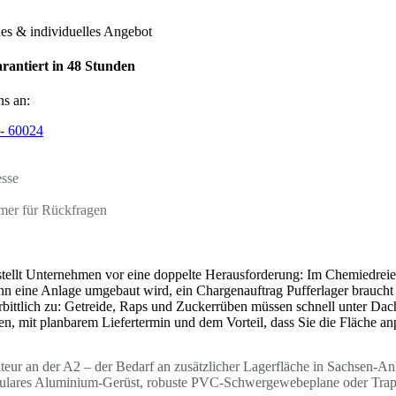
hes & individuelles Angebot
rantiert in 48 Stunden
ns an:
- 60024
esse
mer für Rückfragen
tellt Unternehmen vor eine doppelte Herausforderung: Im Chemiedreie
n eine Anlage umgebaut wird, ein Chargenauftrag Pufferlager braucht 
erbittlich zu: Getreide, Raps und Zuckerrüben müssen schnell unter Dach
n, mit planbarem Liefertermin und dem Vorteil, dass Sie die Fläche an
ur an der A2 – der Bedarf an zusätzlicher Lagerfläche in Sachsen-Anha
dulares Aluminium-Gerüst, robuste PVC-Schwergewebeplane oder Trapez