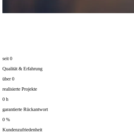
seit
0
Qualität & Erfahrung
über
0
realisierte Projekte
0
h
garantierte Rückantwort
0
%
Kundenzufriedenheit