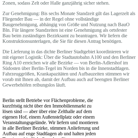
Zonen, sodass Zelt oder Halle ganzjährig sicher stehen.
Zur Genehmigung: Bis sechs Monate Standzeit gilt das Lagerzelt als
Fliegender Bau — in der Regel ohne vollständige
Baugenehmigung, abhängig von Größe und Nutzung nach BauO
Bln. Für längere Standzeiten ist eine Genehmigung als ortsfester
Bau beim zuständigen Bezirksamt zu beantragen. Wir liefern die
Konstruktionsunterlagen, die Sie für diesen Antrag benötigen.
Die Lieferung in das dichte Berliner Stadtgebiet koordinieren wir
mit eigener Logistik: Über die Stadtautobahn A100 und den Berliner
Ring A10 erreichen wir alle Bezirke — von Berlin-Adlershof im
Südosten über Berlin-Tegel im Norden bis in die Innenstadtlagen.
Fahrzeuggrößen, Krankapazitäten und Aufbauzeiten stimmen wir
vorab mit Ihnen ab, damit der Aufbau auch auf beengten Berliner
Gewerbehöfen reibungslos läuft.
Berlin stellt Betriebe vor Flächenprobleme, die
kurzfristig nicht über den Immobilienmarkt zu
lösen sind — aber über eine Zelthalle auf dem
eigenen Hof, einem Außenstellplatz oder einem
Veranstaltungsgelände. Wir liefern und montieren
in alle Berliner Bezirke, stimmen Anlieferung und
Aufbau auf enge Stadtlagen ab und halten jeden