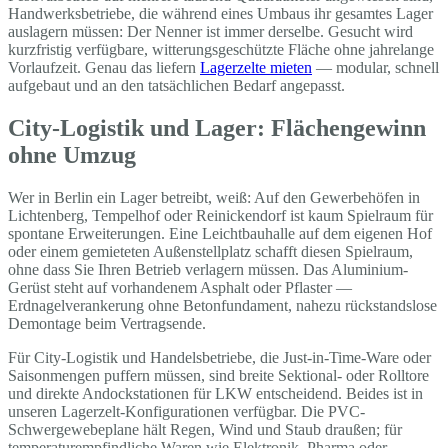
Handwerksbetriebe, die während eines Umbaus ihr gesamtes Lager
auslagern müssen: Der Nenner ist immer derselbe. Gesucht wird
kurzfristig verfügbare, witterungsgeschützte Fläche ohne jahrelange
Vorlaufzeit. Genau das liefern
Lagerzelte mieten
— modular, schnell
aufgebaut und an den tatsächlichen Bedarf angepasst.
City-Logistik und Lager: Flächengewinn
ohne Umzug
Wer in Berlin ein Lager betreibt, weiß: Auf den Gewerbehöfen in
Lichtenberg, Tempelhof oder Reinickendorf ist kaum Spielraum für
spontane Erweiterungen. Eine Leichtbauhalle auf dem eigenen Hof
oder einem gemieteten Außenstellplatz schafft diesen Spielraum,
ohne dass Sie Ihren Betrieb verlagern müssen. Das Aluminium-
Gerüst steht auf vorhandenem Asphalt oder Pflaster —
Erdnagelverankerung ohne Betonfundament, nahezu rückstandslose
Demontage beim Vertragsende.
Für City-Logistik und Handelsbetriebe, die Just-in-Time-Ware oder
Saisonmengen puffern müssen, sind breite Sektional- oder Rolltore
und direkte Andockstationen für LKW entscheidend. Beides ist in
unseren Lagerzelt-Konfigurationen verfügbar. Die PVC-
Schwergewebeplane hält Regen, Wind und Staub draußen; für
temperaturempfindliche Waren wie Elektronik, Pharma oder