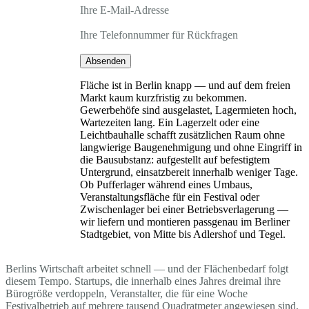
Ihre E-Mail-Adresse
Ihre Telefonnummer für Rückfragen
Absenden
Fläche ist in Berlin knapp — und auf dem freien
Markt kaum kurzfristig zu bekommen.
Gewerbehöfe sind ausgelastet, Lagermieten hoch,
Wartezeiten lang. Ein Lagerzelt oder eine
Leichtbauhalle schafft zusätzlichen Raum ohne
langwierige Baugenehmigung und ohne Eingriff in
die Bausubstanz: aufgestellt auf befestigtem
Untergrund, einsatzbereit innerhalb weniger Tage.
Ob Pufferlager während eines Umbaus,
Veranstaltungsfläche für ein Festival oder
Zwischenlager bei einer Betriebsverlagerung —
wir liefern und montieren passgenau im Berliner
Stadtgebiet, von Mitte bis Adlershof und Tegel.
Berlins Wirtschaft arbeitet schnell — und der Flächenbedarf folgt
diesem Tempo. Startups, die innerhalb eines Jahres dreimal ihre
Bürogröße verdoppeln, Veranstalter, die für eine Woche
Festivalbetrieb auf mehrere tausend Quadratmeter angewiesen sind,