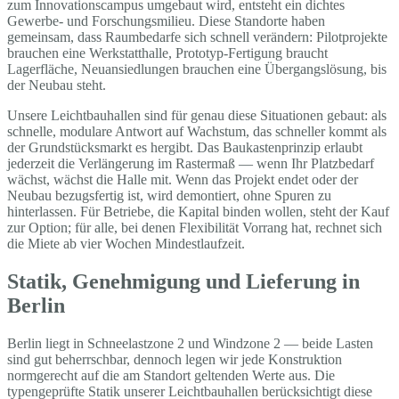
zum Innovationscampus umgebaut wird, entsteht ein dichtes
Gewerbe- und Forschungsmilieu. Diese Standorte haben
gemeinsam, dass Raumbedarfe sich schnell verändern: Pilotprojekte
brauchen eine Werkstatthalle, Prototyp-Fertigung braucht
Lagerfläche, Neuansiedlungen brauchen eine Übergangslösung, bis
der Neubau steht.
Unsere Leichtbauhallen sind für genau diese Situationen gebaut: als
schnelle, modulare Antwort auf Wachstum, das schneller kommt als
der Grundstücksmarkt es hergibt. Das Baukastenprinzip erlaubt
jederzeit die Verlängerung im Rastermaß — wenn Ihr Platzbedarf
wächst, wächst die Halle mit. Wenn das Projekt endet oder der
Neubau bezugsfertig ist, wird demontiert, ohne Spuren zu
hinterlassen. Für Betriebe, die Kapital binden wollen, steht der Kauf
zur Option; für alle, bei denen Flexibilität Vorrang hat, rechnet sich
die Miete ab vier Wochen Mindestlaufzeit.
Statik, Genehmigung und Lieferung in
Berlin
Berlin liegt in Schneelastzone 2 und Windzone 2 — beide Lasten
sind gut beherrschbar, dennoch legen wir jede Konstruktion
normgerecht auf die am Standort geltenden Werte aus. Die
typengeprüfte Statik unserer Leichtbauhallen berücksichtigt diese