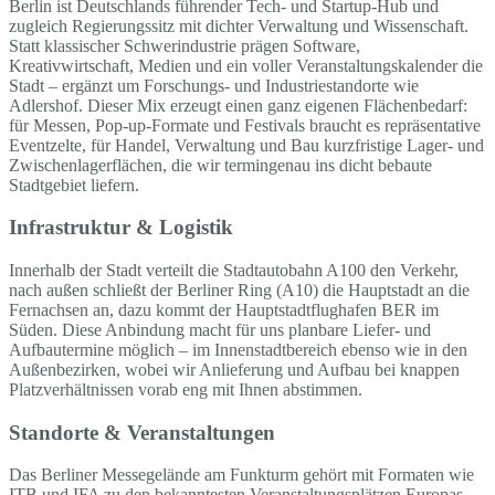
Berlin ist Deutschlands führender Tech- und Startup-Hub und
zugleich Regierungssitz mit dichter Verwaltung und Wissenschaft.
Statt klassischer Schwerindustrie prägen Software,
Kreativwirtschaft, Medien und ein voller Veranstaltungskalender die
Stadt – ergänzt um Forschungs- und Industriestandorte wie
Adlershof. Dieser Mix erzeugt einen ganz eigenen Flächenbedarf:
für Messen, Pop-up-Formate und Festivals braucht es repräsentative
Eventzelte, für Handel, Verwaltung und Bau kurzfristige Lager- und
Zwischenlagerflächen, die wir termingenau ins dicht bebaute
Stadtgebiet liefern.
Infrastruktur & Logistik
Innerhalb der Stadt verteilt die Stadtautobahn A100 den Verkehr,
nach außen schließt der Berliner Ring (A10) die Hauptstadt an die
Fernachsen an, dazu kommt der Hauptstadtflughafen BER im
Süden. Diese Anbindung macht für uns planbare Liefer- und
Aufbautermine möglich – im Innenstadtbereich ebenso wie in den
Außenbezirken, wobei wir Anlieferung und Aufbau bei knappen
Platzverhältnissen vorab eng mit Ihnen abstimmen.
Standorte & Veranstaltungen
Das Berliner Messegelände am Funkturm gehört mit Formaten wie
ITB und IFA zu den bekanntesten Veranstaltungsplätzen Europas,