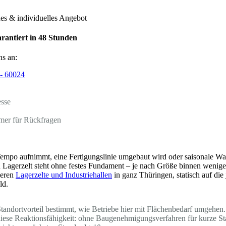
hes & individuelles Angebot
rantiert in 48 Stunden
ns an:
- 60024
esse
mer für Rückfragen
empo aufnimmt, eine Fertigungslinie umgebaut wird oder saisonale Ware
n Lagerzelt steht ohne festes Fundament – je nach Größe binnen wenige
ieren
Lagerzelte und Industriehallen
in ganz Thüringen, statisch auf die
ld.
tandortvorteil bestimmt, wie Betriebe hier mit Flächenbedarf umgehen.
t diese Reaktionsfähigkeit: ohne Baugenehmigungsverfahren für kurze 