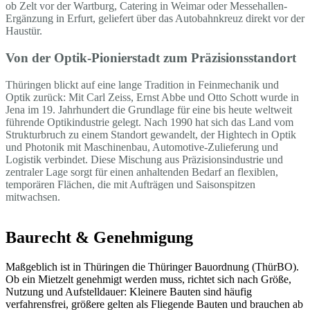
ob Zelt vor der Wartburg, Catering in Weimar oder Messehallen-
Ergänzung in Erfurt, geliefert über das Autobahnkreuz direkt vor der
Haustür.
Von der Optik-Pionierstadt zum Präzisionsstandort
Thüringen blickt auf eine lange Tradition in Feinmechanik und
Optik zurück: Mit Carl Zeiss, Ernst Abbe und Otto Schott wurde in
Jena im 19. Jahrhundert die Grundlage für eine bis heute weltweit
führende Optikindustrie gelegt. Nach 1990 hat sich das Land vom
Strukturbruch zu einem Standort gewandelt, der Hightech in Optik
und Photonik mit Maschinenbau, Automotive-Zulieferung und
Logistik verbindet. Diese Mischung aus Präzisionsindustrie und
zentraler Lage sorgt für einen anhaltenden Bedarf an flexiblen,
temporären Flächen, die mit Aufträgen und Saisonspitzen
mitwachsen.
Baurecht & Genehmigung
Maßgeblich ist in Thüringen die Thüringer Bauordnung (ThürBO).
Ob ein Mietzelt genehmigt werden muss, richtet sich nach Größe,
Nutzung und Aufstelldauer: Kleinere Bauten sind häufig
verfahrensfrei, größere gelten als Fliegende Bauten und brauchen ab