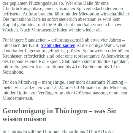
der geplanten Nutzungsdauer ab. Wer eine Halle für eine
Überbrückungsphase, einen saisonalen Spitzenbedarf oder einen
befristeten Auftrag braucht, fährt mit der Mietoption wirtschaftlicher:
Die monatliche Rate ist sofort steuerlich absetzbar, es wird kein
Kapital gebunden, und die Halle steht innerhalb von ein bis zwei
Wochen. Nach Vertragsende holen wir sie wieder ab.
Für längere Standzeiten – erfahrungsgemäß ab etwa vier Jahren –
lohnt sich der Kauf.
Stahlhallen kaufen
ist die richtige Wahl, wenn
dauerhafter Lagerraum gefragt ist, größere Spannweiten oder höhere
Kranlasten erforderlich sind oder eine repräsentative Außenwirkung
des Gebäudes eine Rolle spielt. Stahlhallen sind individuell geplant,
mit freitragenden Konstruktionen bis 40 m Breite und bis 12 m
Seitenhöhe.
Für den Mittelweg – mehrjährige, aber nicht dauerhafte Nutzung –
bieten wir Laufzeiten von 12, 24 oder 60 Monaten in der Miete an,
mit der Option zur Verlängerung oder Größenanpassung ohne neue
Mindestmietzeit.
Genehmigung in Thüringen – was Sie
wissen müssen
In Thüringen gilt die Thüringer Bauordnung (ThürBO). Als