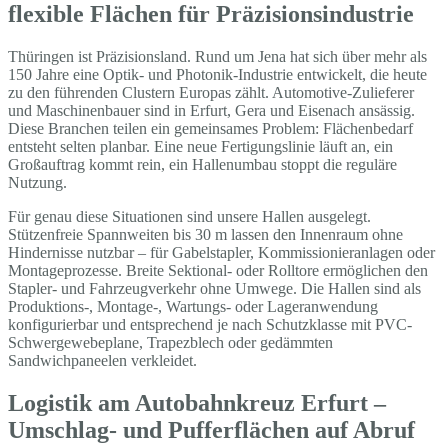
flexible Flächen für Präzisionsindustrie
Thüringen ist Präzisionsland. Rund um Jena hat sich über mehr als
150 Jahre eine Optik- und Photonik-Industrie entwickelt, die heute
zu den führenden Clustern Europas zählt. Automotive-Zulieferer
und Maschinenbauer sind in Erfurt, Gera und Eisenach ansässig.
Diese Branchen teilen ein gemeinsames Problem: Flächenbedarf
entsteht selten planbar. Eine neue Fertigungslinie läuft an, ein
Großauftrag kommt rein, ein Hallenumbau stoppt die reguläre
Nutzung.
Für genau diese Situationen sind unsere Hallen ausgelegt.
Stützenfreie Spannweiten bis 30 m lassen den Innenraum ohne
Hindernisse nutzbar – für Gabelstapler, Kommissionieranlagen oder
Montageprozesse. Breite Sektional- oder Rolltore ermöglichen den
Stapler- und Fahrzeugverkehr ohne Umwege. Die Hallen sind als
Produktions-, Montage-, Wartungs- oder Lageranwendung
konfigurierbar und entsprechend je nach Schutzklasse mit PVC-
Schwergewebeplane, Trapezblech oder gedämmten
Sandwichpaneelen verkleidet.
Logistik am Autobahnkreuz Erfurt –
Umschlag- und Pufferflächen auf Abruf