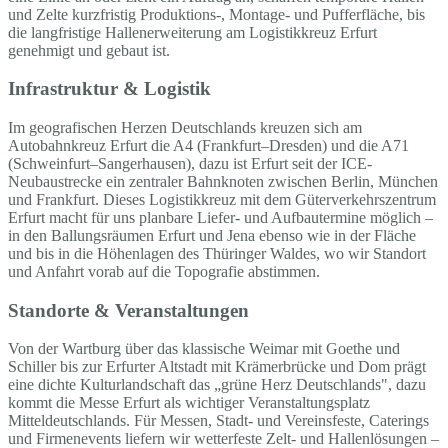
und Zelte kurzfristig Produktions-, Montage- und Pufferfläche, bis
die langfristige Hallenerweiterung am Logistikkreuz Erfurt
genehmigt und gebaut ist.
Infrastruktur & Logistik
Im geografischen Herzen Deutschlands kreuzen sich am
Autobahnkreuz Erfurt die A4 (Frankfurt–Dresden) und die A71
(Schweinfurt–Sangerhausen), dazu ist Erfurt seit der ICE-
Neubaustrecke ein zentraler Bahnknoten zwischen Berlin, München
und Frankfurt. Dieses Logistikkreuz mit dem Güterverkehrszentrum
Erfurt macht für uns planbare Liefer- und Aufbautermine möglich –
in den Ballungsräumen Erfurt und Jena ebenso wie in der Fläche
und bis in die Höhenlagen des Thüringer Waldes, wo wir Standort
und Anfahrt vorab auf die Topografie abstimmen.
Standorte & Veranstaltungen
Von der Wartburg über das klassische Weimar mit Goethe und
Schiller bis zur Erfurter Altstadt mit Krämerbrücke und Dom prägt
eine dichte Kulturlandschaft das „grüne Herz Deutschlands", dazu
kommt die Messe Erfurt als wichtiger Veranstaltungsplatz
Mitteldeutschlands. Für Messen, Stadt- und Vereinsfeste, Caterings
und Firmenevents liefern wir wetterfeste Zelt- und Hallenlösungen –