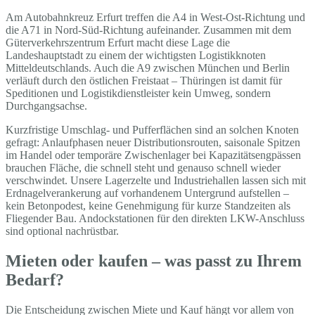
Am Autobahnkreuz Erfurt treffen die A4 in West-Ost-Richtung und
die A71 in Nord-Süd-Richtung aufeinander. Zusammen mit dem
Güterverkehrszentrum Erfurt macht diese Lage die
Landeshauptstadt zu einem der wichtigsten Logistikknoten
Mitteldeutschlands. Auch die A9 zwischen München und Berlin
verläuft durch den östlichen Freistaat – Thüringen ist damit für
Speditionen und Logistikdienstleister kein Umweg, sondern
Durchgangsachse.
Kurzfristige Umschlag- und Pufferflächen sind an solchen Knoten
gefragt: Anlaufphasen neuer Distributionsrouten, saisonale Spitzen
im Handel oder temporäre Zwischenlager bei Kapazitätsengpässen
brauchen Fläche, die schnell steht und genauso schnell wieder
verschwindet. Unsere Lagerzelte und Industriehallen lassen sich mit
Erdnagelverankerung auf vorhandenem Untergrund aufstellen –
kein Betonpodest, keine Genehmigung für kurze Standzeiten als
Fliegender Bau. Andockstationen für den direkten LKW-Anschluss
sind optional nachrüstbar.
Mieten oder kaufen – was passt zu Ihrem
Bedarf?
Die Entscheidung zwischen Miete und Kauf hängt vor allem von