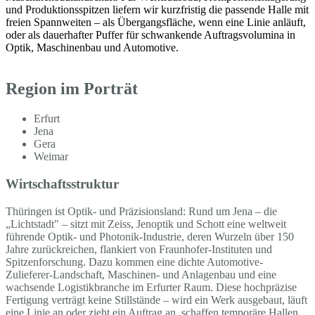
und Produktionsspitzen liefern wir kurzfristig die passende Halle mit
freien Spannweiten – als Übergangsfläche, wenn eine Linie anläuft,
oder als dauerhafter Puffer für schwankende Auftragsvolumina in
Optik, Maschinenbau und Automotive.
Region im Porträt
Erfurt
Jena
Gera
Weimar
Wirtschaftsstruktur
Thüringen ist Optik- und Präzisionsland: Rund um Jena – die
„Lichtstadt" – sitzt mit Zeiss, Jenoptik und Schott eine weltweit
führende Optik- und Photonik-Industrie, deren Wurzeln über 150
Jahre zurückreichen, flankiert von Fraunhofer-Instituten und
Spitzenforschung. Dazu kommen eine dichte Automotive-
Zulieferer-Landschaft, Maschinen- und Anlagenbau und eine
wachsende Logistikbranche im Erfurter Raum. Diese hochpräzise
Fertigung verträgt keine Stillstände – wird ein Werk ausgebaut, läuft
eine Linie an oder zieht ein Auftrag an, schaffen temporäre Hallen