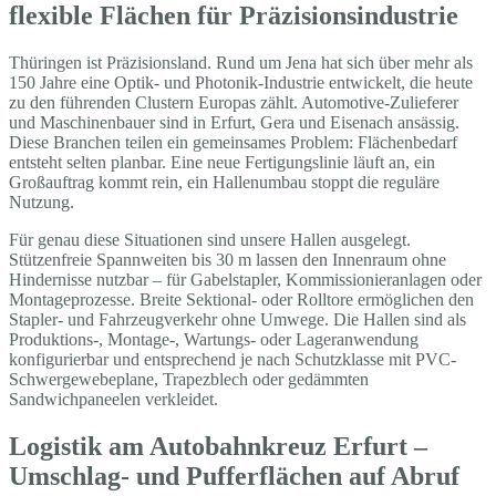
flexible Flächen für Präzisionsindustrie
Thüringen ist Präzisionsland. Rund um Jena hat sich über mehr als
150 Jahre eine Optik- und Photonik-Industrie entwickelt, die heute
zu den führenden Clustern Europas zählt. Automotive-Zulieferer
und Maschinenbauer sind in Erfurt, Gera und Eisenach ansässig.
Diese Branchen teilen ein gemeinsames Problem: Flächenbedarf
entsteht selten planbar. Eine neue Fertigungslinie läuft an, ein
Großauftrag kommt rein, ein Hallenumbau stoppt die reguläre
Nutzung.
Für genau diese Situationen sind unsere Hallen ausgelegt.
Stützenfreie Spannweiten bis 30 m lassen den Innenraum ohne
Hindernisse nutzbar – für Gabelstapler, Kommissionieranlagen oder
Montageprozesse. Breite Sektional- oder Rolltore ermöglichen den
Stapler- und Fahrzeugverkehr ohne Umwege. Die Hallen sind als
Produktions-, Montage-, Wartungs- oder Lageranwendung
konfigurierbar und entsprechend je nach Schutzklasse mit PVC-
Schwergewebeplane, Trapezblech oder gedämmten
Sandwichpaneelen verkleidet.
Logistik am Autobahnkreuz Erfurt –
Umschlag- und Pufferflächen auf Abruf