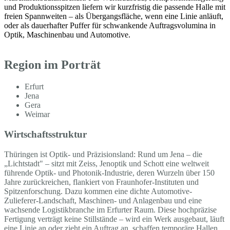
und Produktionsspitzen liefern wir kurzfristig die passende Halle mit
freien Spannweiten – als Übergangsfläche, wenn eine Linie anläuft,
oder als dauerhafter Puffer für schwankende Auftragsvolumina in
Optik, Maschinenbau und Automotive.
Region im Porträt
Erfurt
Jena
Gera
Weimar
Wirtschaftsstruktur
Thüringen ist Optik- und Präzisionsland: Rund um Jena – die
„Lichtstadt" – sitzt mit Zeiss, Jenoptik und Schott eine weltweit
führende Optik- und Photonik-Industrie, deren Wurzeln über 150
Jahre zurückreichen, flankiert von Fraunhofer-Instituten und
Spitzenforschung. Dazu kommen eine dichte Automotive-
Zulieferer-Landschaft, Maschinen- und Anlagenbau und eine
wachsende Logistikbranche im Erfurter Raum. Diese hochpräzise
Fertigung verträgt keine Stillstände – wird ein Werk ausgebaut, läuft
eine Linie an oder zieht ein Auftrag an, schaffen temporäre Hallen