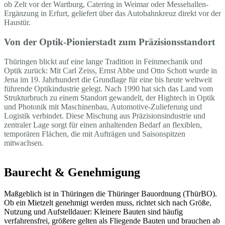
ob Zelt vor der Wartburg, Catering in Weimar oder Messehallen-
Ergänzung in Erfurt, geliefert über das Autobahnkreuz direkt vor der
Haustür.
Von der Optik-Pionierstadt zum Präzisionsstandort
Thüringen blickt auf eine lange Tradition in Feinmechanik und
Optik zurück: Mit Carl Zeiss, Ernst Abbe und Otto Schott wurde in
Jena im 19. Jahrhundert die Grundlage für eine bis heute weltweit
führende Optikindustrie gelegt. Nach 1990 hat sich das Land vom
Strukturbruch zu einem Standort gewandelt, der Hightech in Optik
und Photonik mit Maschinenbau, Automotive-Zulieferung und
Logistik verbindet. Diese Mischung aus Präzisionsindustrie und
zentraler Lage sorgt für einen anhaltenden Bedarf an flexiblen,
temporären Flächen, die mit Aufträgen und Saisonspitzen
mitwachsen.
Baurecht & Genehmigung
Maßgeblich ist in Thüringen die Thüringer Bauordnung (ThürBO).
Ob ein Mietzelt genehmigt werden muss, richtet sich nach Größe,
Nutzung und Aufstelldauer: Kleinere Bauten sind häufig
verfahrensfrei, größere gelten als Fliegende Bauten und brauchen ab