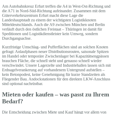
Am Autobahnkreuz Erfurt treffen die A4 in West-Ost-Richtung und
die A71 in Nord-Süd-Richtung aufeinander. Zusammen mit dem
Güterverkehrszentrum Erfurt macht diese Lage die
Landeshauptstadt zu einem der wichtigsten Logistikknoten
Mitteldeutschlands. Auch die A9 zwischen München und Berlin
verläuft durch den östlichen Freistaat – Thüringen ist damit für
Speditionen und Logistikdienstleister kein Umweg, sondern
Durchgangsachse.
Kurzfristige Umschlag- und Pufferflächen sind an solchen Knoten
gefragt: Anlaufphasen neuer Distributionsrouten, saisonale Spitzen
im Handel oder temporäre Zwischenlager bei Kapazitätsengpässen
brauchen Fläche, die schnell steht und genauso schnell wieder
verschwindet. Unsere Lagerzelte und Industriehallen lassen sich mit
Erdnagelverankerung auf vorhandenem Untergrund aufstellen –
kein Betonpodest, keine Genehmigung für kurze Standzeiten als
Fliegender Bau. Andockstationen für den direkten LKW-Anschluss
sind optional nachrüstbar.
Mieten oder kaufen – was passt zu Ihrem
Bedarf?
Die Entscheidung zwischen Miete und Kauf hängt vor allem von