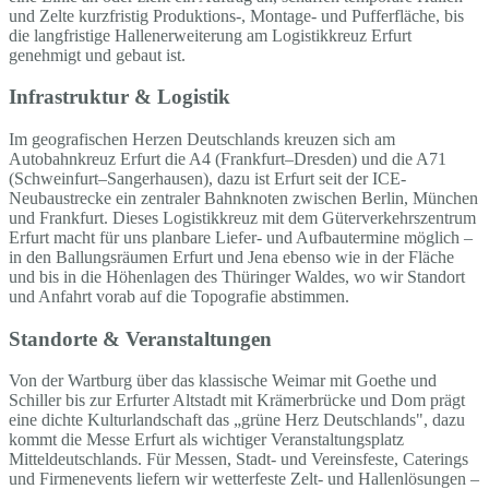
und Zelte kurzfristig Produktions-, Montage- und Pufferfläche, bis
die langfristige Hallenerweiterung am Logistikkreuz Erfurt
genehmigt und gebaut ist.
Infrastruktur & Logistik
Im geografischen Herzen Deutschlands kreuzen sich am
Autobahnkreuz Erfurt die A4 (Frankfurt–Dresden) und die A71
(Schweinfurt–Sangerhausen), dazu ist Erfurt seit der ICE-
Neubaustrecke ein zentraler Bahnknoten zwischen Berlin, München
und Frankfurt. Dieses Logistikkreuz mit dem Güterverkehrszentrum
Erfurt macht für uns planbare Liefer- und Aufbautermine möglich –
in den Ballungsräumen Erfurt und Jena ebenso wie in der Fläche
und bis in die Höhenlagen des Thüringer Waldes, wo wir Standort
und Anfahrt vorab auf die Topografie abstimmen.
Standorte & Veranstaltungen
Von der Wartburg über das klassische Weimar mit Goethe und
Schiller bis zur Erfurter Altstadt mit Krämerbrücke und Dom prägt
eine dichte Kulturlandschaft das „grüne Herz Deutschlands", dazu
kommt die Messe Erfurt als wichtiger Veranstaltungsplatz
Mitteldeutschlands. Für Messen, Stadt- und Vereinsfeste, Caterings
und Firmenevents liefern wir wetterfeste Zelt- und Hallenlösungen –