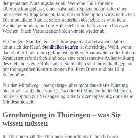
der geplanten Nutzungsdauer ab. Wer eine Halle für eine
Überbrückungsphase, einen saisonalen Spitzenbedarf oder einen
befristeten Auftrag braucht, fährt mit der Mietoption wirtschaftlicher:
Die monatliche Rate ist sofort steuerlich absetzbar, es wird kein
Kapital gebunden, und die Halle steht innerhalb von ein bis zwei
Wochen. Nach Vertragsende holen wir sie wieder ab.
Für längere Standzeiten – erfahrungsgemäß ab etwa vier Jahren –
lohnt sich der Kauf.
Stahlhallen kaufen
ist die richtige Wahl, wenn
dauerhafter Lagerraum gefragt ist, größere Spannweiten oder höhere
Kranlasten erforderlich sind oder eine repräsentative Außenwirkung
des Gebäudes eine Rolle spielt. Stahlhallen sind individuell geplant,
mit freitragenden Konstruktionen bis 40 m Breite und bis 12 m
Seitenhöhe.
Für den Mittelweg – mehrjährige, aber nicht dauerhafte Nutzung –
bieten wir Laufzeiten von 12, 24 oder 60 Monaten in der Miete an,
mit der Option zur Verlängerung oder Größenanpassung ohne neue
Mindestmietzeit.
Genehmigung in Thüringen – was Sie
wissen müssen
In Thüringen gilt die Thüringer Bauordnung (ThürBO). Als