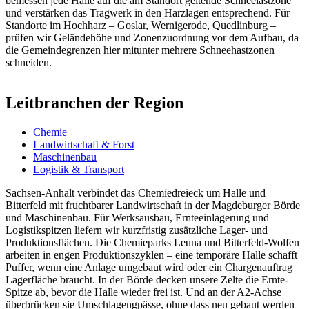
bemessen jede Halle auf die am Standort geltende Schneelastzone
und verstärken das Tragwerk in den Harzlagen entsprechend. Für
Standorte im Hochharz – Goslar, Wernigerode, Quedlinburg –
prüfen wir Geländehöhe und Zonenzuordnung vor dem Aufbau, da
die Gemeindegrenzen hier mitunter mehrere Schneehastzonen
schneiden.
Leitbranchen der Region
Chemie
Landwirtschaft & Forst
Maschinenbau
Logistik & Transport
Sachsen-Anhalt verbindet das Chemiedreieck um Halle und
Bitterfeld mit fruchtbarer Landwirtschaft in der Magdeburger Börde
und Maschinenbau. Für Werksausbau, Ernteeinlagerung und
Logistikspitzen liefern wir kurzfristig zusätzliche Lager- und
Produktionsflächen. Die Chemieparks Leuna und Bitterfeld-Wolfen
arbeiten in engen Produktionszyklen – eine temporäre Halle schafft
Puffer, wenn eine Anlage umgebaut wird oder ein Chargenauftrag
Lagerfläche braucht. In der Börde decken unsere Zelte die Ernte-
Spitze ab, bevor die Halle wieder frei ist. Und an der A2-Achse
überbrücken sie Umschlagengpässe, ohne dass neu gebaut werden