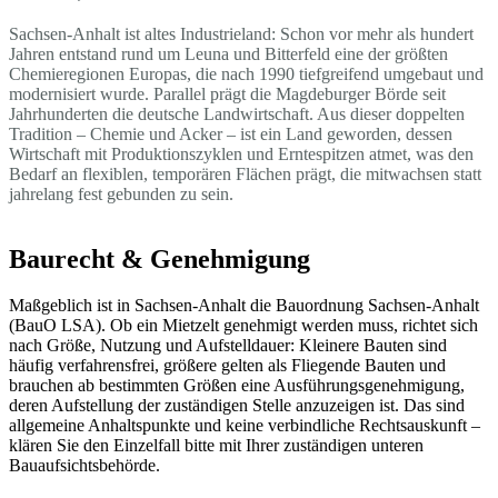
Sachsen-Anhalt ist altes Industrieland: Schon vor mehr als hundert
Jahren entstand rund um Leuna und Bitterfeld eine der größten
Chemieregionen Europas, die nach 1990 tiefgreifend umgebaut und
modernisiert wurde. Parallel prägt die Magdeburger Börde seit
Jahrhunderten die deutsche Landwirtschaft. Aus dieser doppelten
Tradition – Chemie und Acker – ist ein Land geworden, dessen
Wirtschaft mit Produktionszyklen und Erntespitzen atmet, was den
Bedarf an flexiblen, temporären Flächen prägt, die mitwachsen statt
jahrelang fest gebunden zu sein.
Baurecht & Genehmigung
Maßgeblich ist in Sachsen-Anhalt die Bauordnung Sachsen-Anhalt
(BauO LSA). Ob ein Mietzelt genehmigt werden muss, richtet sich
nach Größe, Nutzung und Aufstelldauer: Kleinere Bauten sind
häufig verfahrensfrei, größere gelten als Fliegende Bauten und
brauchen ab bestimmten Größen eine Ausführungsgenehmigung,
deren Aufstellung der zuständigen Stelle anzuzeigen ist. Das sind
allgemeine Anhaltspunkte und keine verbindliche Rechtsauskunft –
klären Sie den Einzelfall bitte mit Ihrer zuständigen unteren
Bauaufsichtsbehörde.