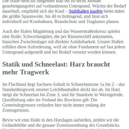
Die Halle steht als fliegender Bau bis zu sechs Monate
genehmigungsfrei auf vorhandenem Untergrund. Wächst der Bedarf
dauerhaft, empfiehlt sich der Kauf –
Stahlhallen kaufen
bietet dabei
die größte Spannweite, bis 40 m freitragend, und lässt sich
individuell auf Kranbahnen, Brandschutz und Traglasten planen.
Auch der Hafen Magdeburg und das Wasserstraßenkreuz spielen
eine Rolle: Schwerlastgüter, die per Binnenschiff ankommen,
brauchen Zwischenlager mit direkter Anfahrbarkeit. Unsere Hallen
erfüllen diese Anforderung, weil sie ohne Fundament auf fast jedem
Untergrund aufgestellt und bei Bedarf versetzt werden können.
Statik und Schneelast: Harz braucht
mehr Tragwerk
Im Flachland liegt Sachsen-Anhalt in Schneelastzone 1a bis 2 – das
Standardtragwerk unserer Leichtbauhallen deckt das ab. Im Harz
steigt die Schneelast bis Zone 3, und für Standorte in Wernigerode,
Quedlinburg oder im Vorland des Brockens gilt: Die
Gemeindegrenzen verlaufen hier nicht immer entlang der
Zonengrenzen.
Bevor wir eine Halle in den Harzlagen aufstellen, prüfen wir die
Geländehöhe und die genaue Zonenzuordnung des Grundstücks.