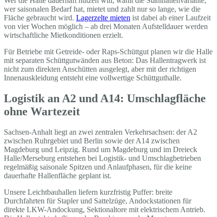
Wer die Halle dauerhaft nutzen will, wählt die Stahlhallenvariante;
wer saisonalen Bedarf hat, mietet und zahlt nur so lange, wie die
Fläche gebraucht wird.
Lagerzelte mieten
ist dabei ab einer Laufzeit
von vier Wochen möglich – ab drei Monaten Aufstelldauer werden
wirtschaftliche Mietkonditionen erzielt.
Für Betriebe mit Getreide- oder Raps-Schüttgut planen wir die Halle
mit separaten Schüttgutwänden aus Beton: Das Hallentragwerk ist
nicht zum direkten Anschütten ausgelegt, aber mit der richtigen
Innenauskleidung entsteht eine vollwertige Schüttguthalle.
Logistik an A2 und A14: Umschlagfläche
ohne Wartezeit
Sachsen-Anhalt liegt an zwei zentralen Verkehrsachsen: der A2
zwischen Ruhrgebiet und Berlin sowie der A14 zwischen
Magdeburg und Leipzig. Rund um Magdeburg und im Dreieck
Halle/Merseburg entstehen bei Logistik- und Umschlagbetrieben
regelmäßig saisonale Spitzen und Anlaufphasen, für die keine
dauerhafte Hallenfläche geplant ist.
Unsere Leichtbauhallen liefern kurzfristig Puffer: breite
Durchfahrten für Stapler und Sattelzüge, Andockstationen für
direkte LKW-Andockung, Sektionaltore mit elektrischem Antrieb.