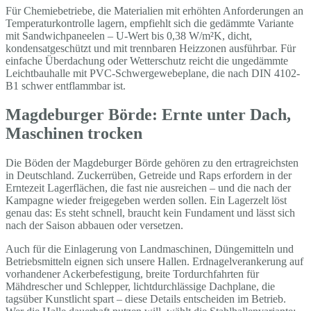
Für Chemiebetriebe, die Materialien mit erhöhten Anforderungen an
Temperaturkontrolle lagern, empfiehlt sich die gedämmte Variante
mit Sandwichpaneelen – U-Wert bis 0,38 W/m²K, dicht,
kondensatgeschützt und mit trennbaren Heizzonen ausführbar. Für
einfache Überdachung oder Wetterschutz reicht die ungedämmte
Leichtbauhalle mit PVC-Schwergewebeplane, die nach DIN 4102-
B1 schwer entflammbar ist.
Magdeburger Börde: Ernte unter Dach,
Maschinen trocken
Die Böden der Magdeburger Börde gehören zu den ertragreichsten
in Deutschland. Zuckerrüben, Getreide und Raps erfordern in der
Erntezeit Lagerflächen, die fast nie ausreichen – und die nach der
Kampagne wieder freigegeben werden sollen. Ein Lagerzelt löst
genau das: Es steht schnell, braucht kein Fundament und lässt sich
nach der Saison abbauen oder versetzen.
Auch für die Einlagerung von Landmaschinen, Düngemitteln und
Betriebsmitteln eignen sich unsere Hallen. Erdnagelverankerung auf
vorhandener Ackerbefestigung, breite Tordurchfahrten für
Mähdrescher und Schlepper, lichtdurchlässige Dachplane, die
tagsüber Kunstlicht spart – diese Details entscheiden im Betrieb.