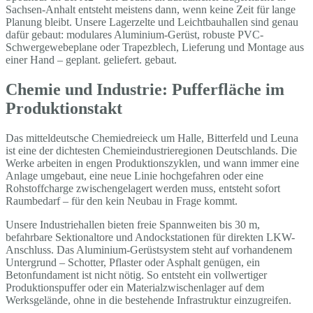
Sachsen-Anhalt entsteht meistens dann, wenn keine Zeit für lange
Planung bleibt. Unsere Lagerzelte und Leichtbauhallen sind genau
dafür gebaut: modulares Aluminium-Gerüst, robuste PVC-
Schwergewebeplane oder Trapezblech, Lieferung und Montage aus
einer Hand – geplant. geliefert. gebaut.
Chemie und Industrie: Pufferfläche im
Produktionstakt
Das mitteldeutsche Chemiedreieck um Halle, Bitterfeld und Leuna
ist eine der dichtesten Chemieindustrieregionen Deutschlands. Die
Werke arbeiten in engen Produktionszyklen, und wann immer eine
Anlage umgebaut, eine neue Linie hochgefahren oder eine
Rohstoffcharge zwischengelagert werden muss, entsteht sofort
Raumbedarf – für den kein Neubau in Frage kommt.
Unsere Industriehallen bieten freie Spannweiten bis 30 m,
befahrbare Sektionaltore und Andockstationen für direkten LKW-
Anschluss. Das Aluminium-Gerüstsystem steht auf vorhandenem
Untergrund – Schotter, Pflaster oder Asphalt genügen, ein
Betonfundament ist nicht nötig. So entsteht ein vollwertiger
Produktionspuffer oder ein Materialzwischenlager auf dem
Werksgelände, ohne in die bestehende Infrastruktur einzugreifen.