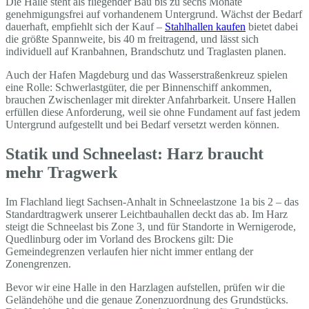
Die Halle steht als fliegender Bau bis zu sechs Monate
genehmigungsfrei auf vorhandenem Untergrund. Wächst der Bedarf
dauerhaft, empfiehlt sich der Kauf –
Stahlhallen kaufen
bietet dabei
die größte Spannweite, bis 40 m freitragend, und lässt sich
individuell auf Kranbahnen, Brandschutz und Traglasten planen.
Auch der Hafen Magdeburg und das Wasserstraßenkreuz spielen
eine Rolle: Schwerlastgüter, die per Binnenschiff ankommen,
brauchen Zwischenlager mit direkter Anfahrbarkeit. Unsere Hallen
erfüllen diese Anforderung, weil sie ohne Fundament auf fast jedem
Untergrund aufgestellt und bei Bedarf versetzt werden können.
Statik und Schneelast: Harz braucht
mehr Tragwerk
Im Flachland liegt Sachsen-Anhalt in Schneelastzone 1a bis 2 – das
Standardtragwerk unserer Leichtbauhallen deckt das ab. Im Harz
steigt die Schneelast bis Zone 3, und für Standorte in Wernigerode,
Quedlinburg oder im Vorland des Brockens gilt: Die
Gemeindegrenzen verlaufen hier nicht immer entlang der
Zonengrenzen.
Bevor wir eine Halle in den Harzlagen aufstellen, prüfen wir die
Geländehöhe und die genaue Zonenzuordnung des Grundstücks.