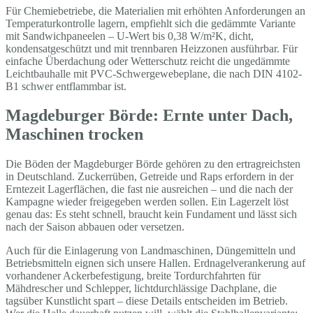
Für Chemiebetriebe, die Materialien mit erhöhten Anforderungen an
Temperaturkontrolle lagern, empfiehlt sich die gedämmte Variante
mit Sandwichpaneelen – U-Wert bis 0,38 W/m²K, dicht,
kondensatgeschützt und mit trennbaren Heizzonen ausführbar. Für
einfache Überdachung oder Wetterschutz reicht die ungedämmte
Leichtbauhalle mit PVC-Schwergewebeplane, die nach DIN 4102-
B1 schwer entflammbar ist.
Magdeburger Börde: Ernte unter Dach,
Maschinen trocken
Die Böden der Magdeburger Börde gehören zu den ertragreichsten
in Deutschland. Zuckerrüben, Getreide und Raps erfordern in der
Erntezeit Lagerflächen, die fast nie ausreichen – und die nach der
Kampagne wieder freigegeben werden sollen. Ein Lagerzelt löst
genau das: Es steht schnell, braucht kein Fundament und lässt sich
nach der Saison abbauen oder versetzen.
Auch für die Einlagerung von Landmaschinen, Düngemitteln und
Betriebsmitteln eignen sich unsere Hallen. Erdnagelverankerung auf
vorhandener Ackerbefestigung, breite Tordurchfahrten für
Mähdrescher und Schlepper, lichtdurchlässige Dachplane, die
tagsüber Kunstlicht spart – diese Details entscheiden im Betrieb.