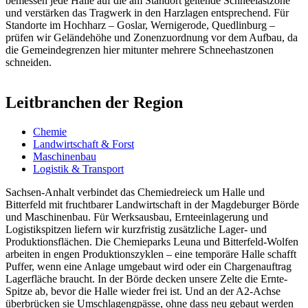
bemessen jede Halle auf die am Standort geltende Schneelastzone
und verstärken das Tragwerk in den Harzlagen entsprechend. Für
Standorte im Hochharz – Goslar, Wernigerode, Quedlinburg –
prüfen wir Geländehöhe und Zonenzuordnung vor dem Aufbau, da
die Gemeindegrenzen hier mitunter mehrere Schneehastzonen
schneiden.
Leitbranchen der Region
Chemie
Landwirtschaft & Forst
Maschinenbau
Logistik & Transport
Sachsen-Anhalt verbindet das Chemiedreieck um Halle und
Bitterfeld mit fruchtbarer Landwirtschaft in der Magdeburger Börde
und Maschinenbau. Für Werksausbau, Ernteeinlagerung und
Logistikspitzen liefern wir kurzfristig zusätzliche Lager- und
Produktionsflächen. Die Chemieparks Leuna und Bitterfeld-Wolfen
arbeiten in engen Produktionszyklen – eine temporäre Halle schafft
Puffer, wenn eine Anlage umgebaut wird oder ein Chargenauftrag
Lagerfläche braucht. In der Börde decken unsere Zelte die Ernte-
Spitze ab, bevor die Halle wieder frei ist. Und an der A2-Achse
überbrücken sie Umschlagengpässe, ohne dass neu gebaut werden