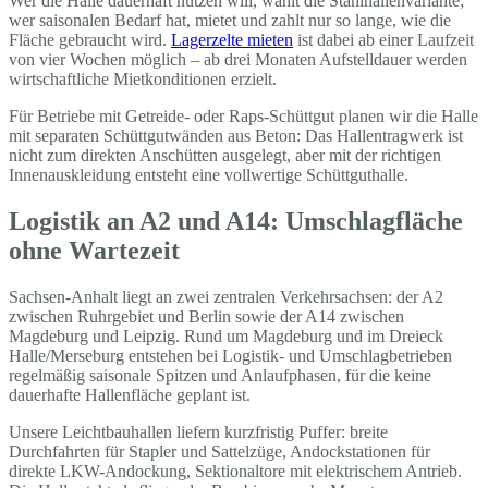
Wer die Halle dauerhaft nutzen will, wählt die Stahlhallenvariante;
wer saisonalen Bedarf hat, mietet und zahlt nur so lange, wie die
Fläche gebraucht wird.
Lagerzelte mieten
ist dabei ab einer Laufzeit
von vier Wochen möglich – ab drei Monaten Aufstelldauer werden
wirtschaftliche Mietkonditionen erzielt.
Für Betriebe mit Getreide- oder Raps-Schüttgut planen wir die Halle
mit separaten Schüttgutwänden aus Beton: Das Hallentragwerk ist
nicht zum direkten Anschütten ausgelegt, aber mit der richtigen
Innenauskleidung entsteht eine vollwertige Schüttguthalle.
Logistik an A2 und A14: Umschlagfläche
ohne Wartezeit
Sachsen-Anhalt liegt an zwei zentralen Verkehrsachsen: der A2
zwischen Ruhrgebiet und Berlin sowie der A14 zwischen
Magdeburg und Leipzig. Rund um Magdeburg und im Dreieck
Halle/Merseburg entstehen bei Logistik- und Umschlagbetrieben
regelmäßig saisonale Spitzen und Anlaufphasen, für die keine
dauerhafte Hallenfläche geplant ist.
Unsere Leichtbauhallen liefern kurzfristig Puffer: breite
Durchfahrten für Stapler und Sattelzüge, Andockstationen für
direkte LKW-Andockung, Sektionaltore mit elektrischem Antrieb.