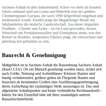
Sachsen-Anhalt ist altes Industrieland: Schon vor mehr als hundert
Jahren entstand rund um Leuna und Bitterfeld eine der größten
Chemieregionen Europas, die nach 1990 tiefgreifend umgebaut und
modernisiert wurde. Parallel prägt die Magdeburger Börde seit
Jahrhunderten die deutsche Landwirtschaft. Aus dieser doppelten
Tradition – Chemie und Acker – ist ein Land geworden, dessen
Wirtschaft mit Produktionszyklen und Erntespitzen atmet, was den
Bedarf an flexiblen, temporären Flächen prägt, die mitwachsen statt
jahrelang fest gebunden zu sein.
Baurecht & Genehmigung
Maßgeblich ist in Sachsen-Anhalt die Bauordnung Sachsen-Anhalt
(BauO LSA). Ob ein Mietzelt genehmigt werden muss, richtet sich
nach Größe, Nutzung und Aufstelldauer: Kleinere Bauten sind
häufig verfahrensfrei, größere gelten als Fliegende Bauten und
brauchen ab bestimmten Größen eine Ausführungsgenehmigung,
deren Aufstellung der zuständigen Stelle anzuzeigen ist. Das sind
allgemeine Anhaltspunkte und keine verbindliche Rechtsauskunft –
klären Sie den Einzelfall bitte mit Ihrer zuständigen unteren
Bauaufsichtsbehörde.