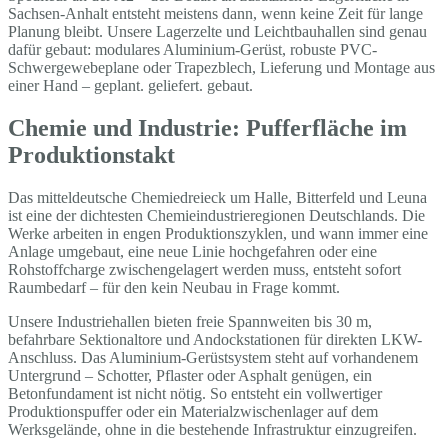
Sachsen-Anhalt entsteht meistens dann, wenn keine Zeit für lange
Planung bleibt. Unsere Lagerzelte und Leichtbauhallen sind genau
dafür gebaut: modulares Aluminium-Gerüst, robuste PVC-
Schwergewebeplane oder Trapezblech, Lieferung und Montage aus
einer Hand – geplant. geliefert. gebaut.
Chemie und Industrie: Pufferfläche im
Produktionstakt
Das mitteldeutsche Chemiedreieck um Halle, Bitterfeld und Leuna
ist eine der dichtesten Chemieindustrieregionen Deutschlands. Die
Werke arbeiten in engen Produktionszyklen, und wann immer eine
Anlage umgebaut, eine neue Linie hochgefahren oder eine
Rohstoffcharge zwischengelagert werden muss, entsteht sofort
Raumbedarf – für den kein Neubau in Frage kommt.
Unsere Industriehallen bieten freie Spannweiten bis 30 m,
befahrbare Sektionaltore und Andockstationen für direkten LKW-
Anschluss. Das Aluminium-Gerüstsystem steht auf vorhandenem
Untergrund – Schotter, Pflaster oder Asphalt genügen, ein
Betonfundament ist nicht nötig. So entsteht ein vollwertiger
Produktionspuffer oder ein Materialzwischenlager auf dem
Werksgelände, ohne in die bestehende Infrastruktur einzugreifen.