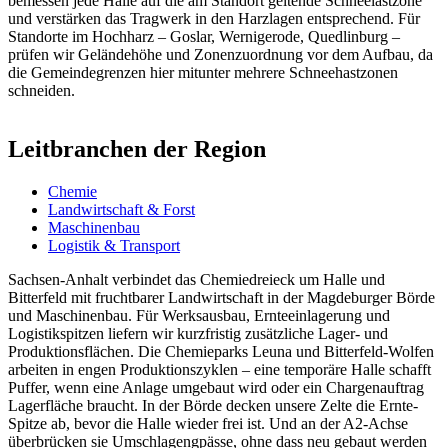
bemessen jede Halle auf die am Standort geltende Schneelastzone
und verstärken das Tragwerk in den Harzlagen entsprechend. Für
Standorte im Hochharz – Goslar, Wernigerode, Quedlinburg –
prüfen wir Geländehöhe und Zonenzuordnung vor dem Aufbau, da
die Gemeindegrenzen hier mitunter mehrere Schneehastzonen
schneiden.
Leitbranchen der Region
Chemie
Landwirtschaft & Forst
Maschinenbau
Logistik & Transport
Sachsen-Anhalt verbindet das Chemiedreieck um Halle und
Bitterfeld mit fruchtbarer Landwirtschaft in der Magdeburger Börde
und Maschinenbau. Für Werksausbau, Ernteeinlagerung und
Logistikspitzen liefern wir kurzfristig zusätzliche Lager- und
Produktionsflächen. Die Chemieparks Leuna und Bitterfeld-Wolfen
arbeiten in engen Produktionszyklen – eine temporäre Halle schafft
Puffer, wenn eine Anlage umgebaut wird oder ein Chargenauftrag
Lagerfläche braucht. In der Börde decken unsere Zelte die Ernte-
Spitze ab, bevor die Halle wieder frei ist. Und an der A2-Achse
überbrücken sie Umschlagengpässe, ohne dass neu gebaut werden