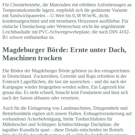
Für Chemiebetriebe, die Materialien mit erhöhten Anforderungen an
Temperaturkontrolle lagern, empfiehlt sich die gedämmte Variante
mit Sandwichpaneelen – U-Wert bis 0,38 W/m²K, dicht,
kondensatgeschützt und mit trennbaren Heizzonen ausführbar. Für
einfache Überdachung oder Wetterschutz reicht die ungedämmte
Leichtbauhalle mit PVC-Schwergewebeplane, die nach DIN 4102-
B1 schwer entflammbar ist.
Magdeburger Börde: Ernte unter Dach,
Maschinen trocken
Die Böden der Magdeburger Börde gehören zu den ertragreichsten
in Deutschland. Zuckerrüben, Getreide und Raps erfordern in der
Erntezeit Lagerflächen, die fast nie ausreichen – und die nach der
Kampagne wieder freigegeben werden sollen. Ein Lagerzelt löst
genau das: Es steht schnell, braucht kein Fundament und lässt sich
nach der Saison abbauen oder versetzen.
Auch für die Einlagerung von Landmaschinen, Düngemitteln und
Betriebsmitteln eignen sich unsere Hallen. Erdnagelverankerung auf
vorhandener Ackerbefestigung, breite Tordurchfahrten für
Mähdrescher und Schlepper, lichtdurchlässige Dachplane, die
tagsüber Kunstlicht spart – diese Details entscheiden im Betrieb.