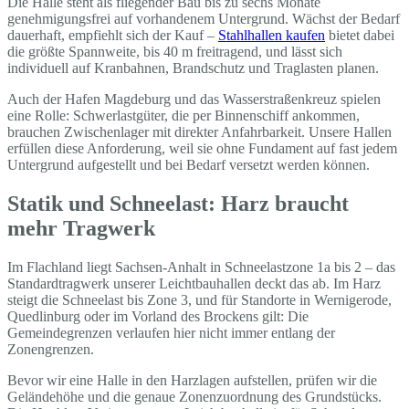
Die Halle steht als fliegender Bau bis zu sechs Monate
genehmigungsfrei auf vorhandenem Untergrund. Wächst der Bedarf
dauerhaft, empfiehlt sich der Kauf –
Stahlhallen kaufen
bietet dabei
die größte Spannweite, bis 40 m freitragend, und lässt sich
individuell auf Kranbahnen, Brandschutz und Traglasten planen.
Auch der Hafen Magdeburg und das Wasserstraßenkreuz spielen
eine Rolle: Schwerlastgüter, die per Binnenschiff ankommen,
brauchen Zwischenlager mit direkter Anfahrbarkeit. Unsere Hallen
erfüllen diese Anforderung, weil sie ohne Fundament auf fast jedem
Untergrund aufgestellt und bei Bedarf versetzt werden können.
Statik und Schneelast: Harz braucht
mehr Tragwerk
Im Flachland liegt Sachsen-Anhalt in Schneelastzone 1a bis 2 – das
Standardtragwerk unserer Leichtbauhallen deckt das ab. Im Harz
steigt die Schneelast bis Zone 3, und für Standorte in Wernigerode,
Quedlinburg oder im Vorland des Brockens gilt: Die
Gemeindegrenzen verlaufen hier nicht immer entlang der
Zonengrenzen.
Bevor wir eine Halle in den Harzlagen aufstellen, prüfen wir die
Geländehöhe und die genaue Zonenzuordnung des Grundstücks.