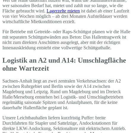
Wer die Halle dauerhaft nutzen will, wählt die Stahlhallenvariante;
wer saisonalen Bedarf hat, mietet und zahlt nur so lange, wie die
Fläche gebraucht wird.
Lagerzelte mieten
ist dabei ab einer Laufzeit
von vier Wochen möglich – ab drei Monaten Aufstelldauer werden
wirtschaftliche Mietkonditionen erzielt.
Für Betriebe mit Getreide- oder Raps-Schüttgut planen wir die Halle
mit separaten Schüttgutwänden aus Beton: Das Hallentragwerk ist
nicht zum direkten Anschütten ausgelegt, aber mit der richtigen
Innenauskleidung entsteht eine vollwertige Schüttguthalle.
Logistik an A2 und A14: Umschlagfläche
ohne Wartezeit
Sachsen-Anhalt liegt an zwei zentralen Verkehrsachsen: der A2
zwischen Ruhrgebiet und Berlin sowie der A14 zwischen
Magdeburg und Leipzig. Rund um Magdeburg und im Dreieck
Halle/Merseburg entstehen bei Logistik- und Umschlagbetrieben
regelmäßig saisonale Spitzen und Anlaufphasen, für die keine
dauerhafte Hallenfläche geplant ist.
Unsere Leichtbauhallen liefern kurzfristig Puffer: breite
Durchfahrten für Stapler und Sattelzüge, Andockstationen für
direkte LKW-Andockung, Sektionaltore mit elektrischem Antrieb.