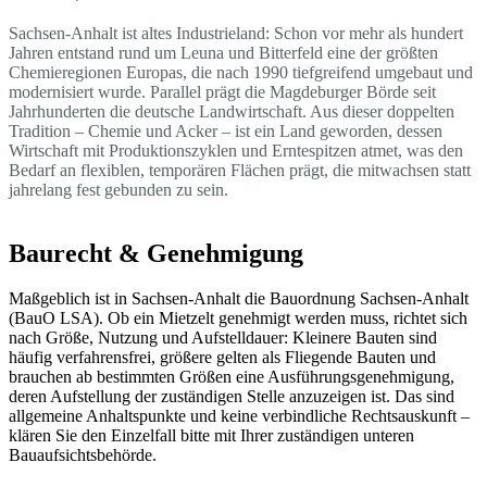
Sachsen-Anhalt ist altes Industrieland: Schon vor mehr als hundert
Jahren entstand rund um Leuna und Bitterfeld eine der größten
Chemieregionen Europas, die nach 1990 tiefgreifend umgebaut und
modernisiert wurde. Parallel prägt die Magdeburger Börde seit
Jahrhunderten die deutsche Landwirtschaft. Aus dieser doppelten
Tradition – Chemie und Acker – ist ein Land geworden, dessen
Wirtschaft mit Produktionszyklen und Erntespitzen atmet, was den
Bedarf an flexiblen, temporären Flächen prägt, die mitwachsen statt
jahrelang fest gebunden zu sein.
Baurecht & Genehmigung
Maßgeblich ist in Sachsen-Anhalt die Bauordnung Sachsen-Anhalt
(BauO LSA). Ob ein Mietzelt genehmigt werden muss, richtet sich
nach Größe, Nutzung und Aufstelldauer: Kleinere Bauten sind
häufig verfahrensfrei, größere gelten als Fliegende Bauten und
brauchen ab bestimmten Größen eine Ausführungsgenehmigung,
deren Aufstellung der zuständigen Stelle anzuzeigen ist. Das sind
allgemeine Anhaltspunkte und keine verbindliche Rechtsauskunft –
klären Sie den Einzelfall bitte mit Ihrer zuständigen unteren
Bauaufsichtsbehörde.