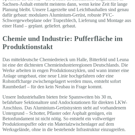
Sachsen-Anhalt entsteht meistens dann, wenn keine Zeit für lange
Planung bleibt. Unsere Lagerzelte und Leichtbauhallen sind genau
dafür gebaut: modulares Aluminium-Gerüst, robuste PVC-
Schwergewebeplane oder Trapezblech, Lieferung und Montage aus
einer Hand – geplant. geliefert. gebaut.
Chemie und Industrie: Pufferfläche im
Produktionstakt
Das mitteldeutsche Chemiedreieck um Halle, Bitterfeld und Leuna
ist eine der dichtesten Chemieindustrieregionen Deutschlands. Die
Werke arbeiten in engen Produktionszyklen, und wann immer eine
Anlage umgebaut, eine neue Linie hochgefahren oder eine
Rohstoffcharge zwischengelagert werden muss, entsteht sofort
Raumbedarf – für den kein Neubau in Frage kommt.
Unsere Industriehallen bieten freie Spannweiten bis 30 m,
befahrbare Sektionaltore und Andockstationen für direkten LKW-
Anschluss. Das Aluminium-Gerüstsystem steht auf vorhandenem
Untergrund – Schotter, Pflaster oder Asphalt genügen, ein
Betonfundament ist nicht nötig. So entsteht ein vollwertiger
Produktionspuffer oder ein Materialzwischenlager auf dem
Werksgelände, ohne in die bestehende Infrastruktur einzugreifen.