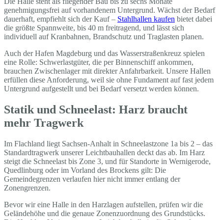
Die Halle steht als fliegender Bau bis zu sechs Monate
genehmigungsfrei auf vorhandenem Untergrund. Wächst der Bedarf
dauerhaft, empfiehlt sich der Kauf –
Stahlhallen kaufen
bietet dabei
die größte Spannweite, bis 40 m freitragend, und lässt sich
individuell auf Kranbahnen, Brandschutz und Traglasten planen.
Auch der Hafen Magdeburg und das Wasserstraßenkreuz spielen
eine Rolle: Schwerlastgüter, die per Binnenschiff ankommen,
brauchen Zwischenlager mit direkter Anfahrbarkeit. Unsere Hallen
erfüllen diese Anforderung, weil sie ohne Fundament auf fast jedem
Untergrund aufgestellt und bei Bedarf versetzt werden können.
Statik und Schneelast: Harz braucht
mehr Tragwerk
Im Flachland liegt Sachsen-Anhalt in Schneelastzone 1a bis 2 – das
Standardtragwerk unserer Leichtbauhallen deckt das ab. Im Harz
steigt die Schneelast bis Zone 3, und für Standorte in Wernigerode,
Quedlinburg oder im Vorland des Brockens gilt: Die
Gemeindegrenzen verlaufen hier nicht immer entlang der
Zonengrenzen.
Bevor wir eine Halle in den Harzlagen aufstellen, prüfen wir die
Geländehöhe und die genaue Zonenzuordnung des Grundstücks.