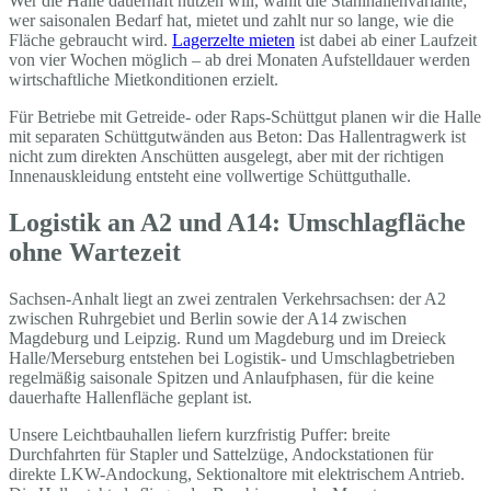
Wer die Halle dauerhaft nutzen will, wählt die Stahlhallenvariante;
wer saisonalen Bedarf hat, mietet und zahlt nur so lange, wie die
Fläche gebraucht wird.
Lagerzelte mieten
ist dabei ab einer Laufzeit
von vier Wochen möglich – ab drei Monaten Aufstelldauer werden
wirtschaftliche Mietkonditionen erzielt.
Für Betriebe mit Getreide- oder Raps-Schüttgut planen wir die Halle
mit separaten Schüttgutwänden aus Beton: Das Hallentragwerk ist
nicht zum direkten Anschütten ausgelegt, aber mit der richtigen
Innenauskleidung entsteht eine vollwertige Schüttguthalle.
Logistik an A2 und A14: Umschlagfläche
ohne Wartezeit
Sachsen-Anhalt liegt an zwei zentralen Verkehrsachsen: der A2
zwischen Ruhrgebiet und Berlin sowie der A14 zwischen
Magdeburg und Leipzig. Rund um Magdeburg und im Dreieck
Halle/Merseburg entstehen bei Logistik- und Umschlagbetrieben
regelmäßig saisonale Spitzen und Anlaufphasen, für die keine
dauerhafte Hallenfläche geplant ist.
Unsere Leichtbauhallen liefern kurzfristig Puffer: breite
Durchfahrten für Stapler und Sattelzüge, Andockstationen für
direkte LKW-Andockung, Sektionaltore mit elektrischem Antrieb.