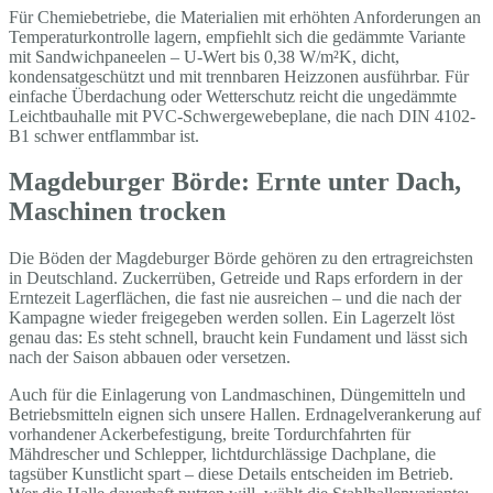
Für Chemiebetriebe, die Materialien mit erhöhten Anforderungen an
Temperaturkontrolle lagern, empfiehlt sich die gedämmte Variante
mit Sandwichpaneelen – U-Wert bis 0,38 W/m²K, dicht,
kondensatgeschützt und mit trennbaren Heizzonen ausführbar. Für
einfache Überdachung oder Wetterschutz reicht die ungedämmte
Leichtbauhalle mit PVC-Schwergewebeplane, die nach DIN 4102-
B1 schwer entflammbar ist.
Magdeburger Börde: Ernte unter Dach,
Maschinen trocken
Die Böden der Magdeburger Börde gehören zu den ertragreichsten
in Deutschland. Zuckerrüben, Getreide und Raps erfordern in der
Erntezeit Lagerflächen, die fast nie ausreichen – und die nach der
Kampagne wieder freigegeben werden sollen. Ein Lagerzelt löst
genau das: Es steht schnell, braucht kein Fundament und lässt sich
nach der Saison abbauen oder versetzen.
Auch für die Einlagerung von Landmaschinen, Düngemitteln und
Betriebsmitteln eignen sich unsere Hallen. Erdnagelverankerung auf
vorhandener Ackerbefestigung, breite Tordurchfahrten für
Mähdrescher und Schlepper, lichtdurchlässige Dachplane, die
tagsüber Kunstlicht spart – diese Details entscheiden im Betrieb.