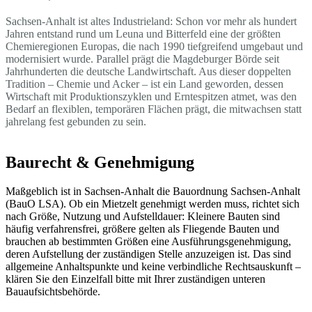
Sachsen-Anhalt ist altes Industrieland: Schon vor mehr als hundert
Jahren entstand rund um Leuna und Bitterfeld eine der größten
Chemieregionen Europas, die nach 1990 tiefgreifend umgebaut und
modernisiert wurde. Parallel prägt die Magdeburger Börde seit
Jahrhunderten die deutsche Landwirtschaft. Aus dieser doppelten
Tradition – Chemie und Acker – ist ein Land geworden, dessen
Wirtschaft mit Produktionszyklen und Erntespitzen atmet, was den
Bedarf an flexiblen, temporären Flächen prägt, die mitwachsen statt
jahrelang fest gebunden zu sein.
Baurecht & Genehmigung
Maßgeblich ist in Sachsen-Anhalt die Bauordnung Sachsen-Anhalt
(BauO LSA). Ob ein Mietzelt genehmigt werden muss, richtet sich
nach Größe, Nutzung und Aufstelldauer: Kleinere Bauten sind
häufig verfahrensfrei, größere gelten als Fliegende Bauten und
brauchen ab bestimmten Größen eine Ausführungsgenehmigung,
deren Aufstellung der zuständigen Stelle anzuzeigen ist. Das sind
allgemeine Anhaltspunkte und keine verbindliche Rechtsauskunft –
klären Sie den Einzelfall bitte mit Ihrer zuständigen unteren
Bauaufsichtsbehörde.