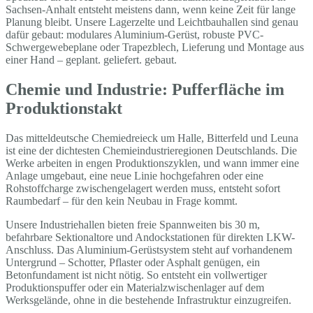
Sachsen-Anhalt entsteht meistens dann, wenn keine Zeit für lange
Planung bleibt. Unsere Lagerzelte und Leichtbauhallen sind genau
dafür gebaut: modulares Aluminium-Gerüst, robuste PVC-
Schwergewebeplane oder Trapezblech, Lieferung und Montage aus
einer Hand – geplant. geliefert. gebaut.
Chemie und Industrie: Pufferfläche im
Produktionstakt
Das mitteldeutsche Chemiedreieck um Halle, Bitterfeld und Leuna
ist eine der dichtesten Chemieindustrieregionen Deutschlands. Die
Werke arbeiten in engen Produktionszyklen, und wann immer eine
Anlage umgebaut, eine neue Linie hochgefahren oder eine
Rohstoffcharge zwischengelagert werden muss, entsteht sofort
Raumbedarf – für den kein Neubau in Frage kommt.
Unsere Industriehallen bieten freie Spannweiten bis 30 m,
befahrbare Sektionaltore und Andockstationen für direkten LKW-
Anschluss. Das Aluminium-Gerüstsystem steht auf vorhandenem
Untergrund – Schotter, Pflaster oder Asphalt genügen, ein
Betonfundament ist nicht nötig. So entsteht ein vollwertiger
Produktionspuffer oder ein Materialzwischenlager auf dem
Werksgelände, ohne in die bestehende Infrastruktur einzugreifen.