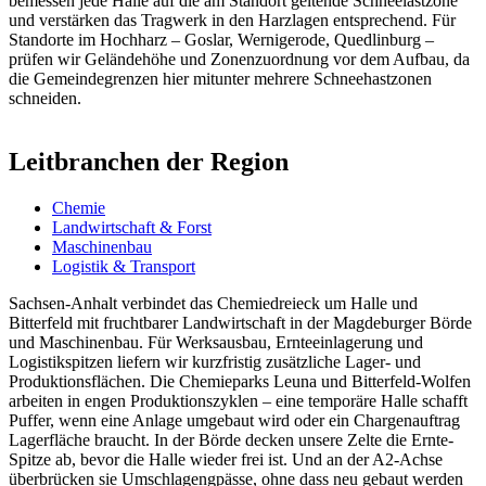
bemessen jede Halle auf die am Standort geltende Schneelastzone
und verstärken das Tragwerk in den Harzlagen entsprechend. Für
Standorte im Hochharz – Goslar, Wernigerode, Quedlinburg –
prüfen wir Geländehöhe und Zonenzuordnung vor dem Aufbau, da
die Gemeindegrenzen hier mitunter mehrere Schneehastzonen
schneiden.
Leitbranchen der Region
Chemie
Landwirtschaft & Forst
Maschinenbau
Logistik & Transport
Sachsen-Anhalt verbindet das Chemiedreieck um Halle und
Bitterfeld mit fruchtbarer Landwirtschaft in der Magdeburger Börde
und Maschinenbau. Für Werksausbau, Ernteeinlagerung und
Logistikspitzen liefern wir kurzfristig zusätzliche Lager- und
Produktionsflächen. Die Chemieparks Leuna und Bitterfeld-Wolfen
arbeiten in engen Produktionszyklen – eine temporäre Halle schafft
Puffer, wenn eine Anlage umgebaut wird oder ein Chargenauftrag
Lagerfläche braucht. In der Börde decken unsere Zelte die Ernte-
Spitze ab, bevor die Halle wieder frei ist. Und an der A2-Achse
überbrücken sie Umschlagengpässe, ohne dass neu gebaut werden