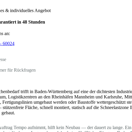
hes & individuelles Angebot
rantiert in 48 Stunden
ns an:
- 60024
esse
mer für Rückfragen
ächenbedarf trifft in Baden-Württemberg auf eine der dichtesten Indus
Raum, Logistikzentren an den Rheinhäfen Mannheim und Karlsruhe, Mit
, Fertigungslinien umgebaut werden oder Baustoffe wettergeschützt ste
stützenfreie Fläche, schnell montiert, statisch auf die Schneelastzone
. gebaut.
 Auftrag Tempo aufnimmt, hilft kein Neubau — der dauert zu lange. Ein