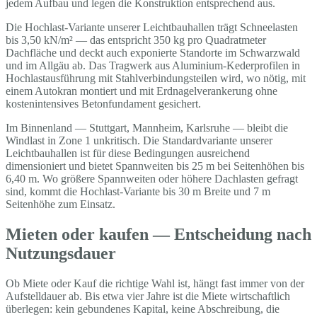
jedem Aufbau und legen die Konstruktion entsprechend aus.
Die Hochlast-Variante unserer Leichtbauhallen trägt Schneelasten
bis 3,50 kN/m² — das entspricht 350 kg pro Quadratmeter
Dachfläche und deckt auch exponierte Standorte im Schwarzwald
und im Allgäu ab. Das Tragwerk aus Aluminium-Kederprofilen in
Hochlastausführung mit Stahlverbindungsteilen wird, wo nötig, mit
einem Autokran montiert und mit Erdnagelverankerung ohne
kostenintensives Betonfundament gesichert.
Im Binnenland — Stuttgart, Mannheim, Karlsruhe — bleibt die
Windlast in Zone 1 unkritisch. Die Standardvariante unserer
Leichtbauhallen ist für diese Bedingungen ausreichend
dimensioniert und bietet Spannweiten bis 25 m bei Seitenhöhen bis
6,40 m. Wo größere Spannweiten oder höhere Dachlasten gefragt
sind, kommt die Hochlast-Variante bis 30 m Breite und 7 m
Seitenhöhe zum Einsatz.
Mieten oder kaufen — Entscheidung nach
Nutzungsdauer
Ob Miete oder Kauf die richtige Wahl ist, hängt fast immer von der
Aufstelldauer ab. Bis etwa vier Jahre ist die Miete wirtschaftlich
überlegen: kein gebundenes Kapital, keine Abschreibung, die