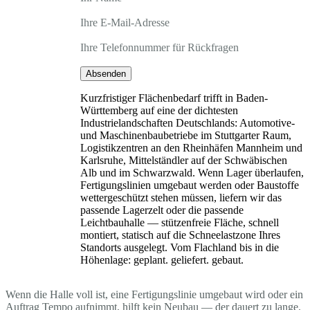
Ihre E-Mail-Adresse
Ihre Telefonnummer für Rückfragen
Absenden
Kurzfristiger Flächenbedarf trifft in Baden-
Württemberg auf eine der dichtesten
Industrielandschaften Deutschlands: Automotive-
und Maschinenbaubetriebe im Stuttgarter Raum,
Logistikzentren an den Rheinhäfen Mannheim und
Karlsruhe, Mittelständler auf der Schwäbischen
Alb und im Schwarzwald. Wenn Lager überlaufen,
Fertigungslinien umgebaut werden oder Baustoffe
wettergeschützt stehen müssen, liefern wir das
passende Lagerzelt oder die passende
Leichtbauhalle — stützenfreie Fläche, schnell
montiert, statisch auf die Schneelastzone Ihres
Standorts ausgelegt. Vom Flachland bis in die
Höhenlage: geplant. geliefert. gebaut.
Wenn die Halle voll ist, eine Fertigungslinie umgebaut wird oder ein
Auftrag Tempo aufnimmt, hilft kein Neubau — der dauert zu lange.