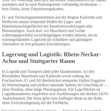
ausstatten und ist nach Nutzungsende vollständig rückbaubar —
kein Abriss, keine Deponierungskosten.
IT- und Technologieunternehmen aus der Region Karlsruhe und
Heilbronn nutzen temporäre Hallen für Lager- und
Materialumschlagsflächen bei Standorterweiterungen oder
Büroumzügen. Auch dort, wo Maschinen und Geräte
witterungsgeschützt zwischengelagert werden müssen, ist ein
wärmegedämmtes Lagerzelt die schnellere und günstigere
Alternative zu fest gebauten Erweiterungen.
Lagerung und Logistik: Rhein-Neckar-
Achse und Stuttgarter Raum
In Logistik und Transport zählt jeder Quadratmeter. An den
Rheinhäfen Mannheim und Karlsruhe sowie entlang der
Frachtachsen A5 und A8 überbrücken temporäre Hallen Engpässe
im Wareneingang und puffern saisonale Spitzen im Umschlag ab —
ohne Neubau, ohne lange Planungsphase. Für Lagerflächen an
Logistikstandorten empfehlen sich Ausführungen mit direkter LKW-
Andockstation: Die Ware geht vom Auflieger direkt in die Halle,
ohne Zwischenlagerung auf der Freifläche.