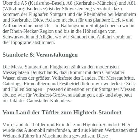
Über die A5 (Karlsruhe–Basel), A8 (Karlsruhe–München) und A81
(Würzburg–Bodensee) ist der Südwesten eng verzahnt, dazu
kommen der Flughafen Stuttgart und die Rheinhäfen bei Mannheim
und Karlsruhe. Diese Achsen machen für uns planbare Liefer- und
Aufbautermine möglich – im Ballungsraum Stuttgart ebenso wie in
der Rhein-Neckar-Region und bis in die Höhenlagen von
Schwarzwald und Allgäu, wo wir Standort und Anfahrt vorab auf
die Topografie abstimmen.
Standorte & Veranstaltungen
Die Messe Stuttgart am Flughafen zählt zu den modernsten
Messeplätzen Deutschlands, dazu kommt mit dem Cannstatter
Wasen eines der größten Volksfeste des Landes. Für Messeauftritte,
Caterings, Firmenfeiern und Festbetrieb liefern wir wetterfeste Zelt-
und Hallenlösungen – passend dimensioniert für Stuttgarter Messen
ebenso wie für Volksfest-Großveranstaltungen, auf- und abgebaut
im Takt des Cannstatter Kalenders.
Vom Land der Tüftler zum Hightech-Standort
Vom Land der Tüftler und Erfinder zum Hightech-Standort: Hier
wurde das Automobil miterfunden, und aus kleinen Werkstätten sind
Weltmarktführer im Maschinenbau gewachsen. Diese