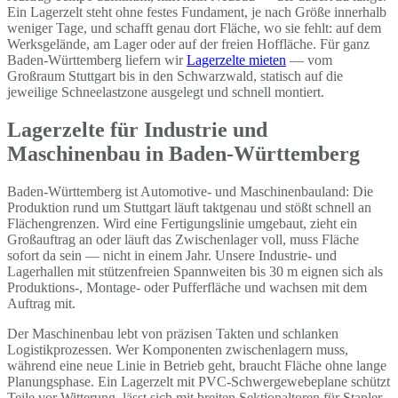
Ein Lagerzelt steht ohne festes Fundament, je nach Größe innerhalb
weniger Tage, und schafft genau dort Fläche, wo sie fehlt: auf dem
Werksgelände, am Lager oder auf der freien Hoffläche. Für ganz
Baden-Württemberg liefern wir
Lagerzelte mieten
— vom
Großraum Stuttgart bis in den Schwarzwald, statisch auf die
jeweilige Schneelastzone ausgelegt und schnell montiert.
Lagerzelte für Industrie und
Maschinenbau in Baden-Württemberg
Baden-Württemberg ist Automotive- und Maschinenbauland: Die
Produktion rund um Stuttgart läuft taktgenau und stößt schnell an
Flächengrenzen. Wird eine Fertigungslinie umgebaut, zieht ein
Großauftrag an oder läuft das Zwischenlager voll, muss Fläche
sofort da sein — nicht in einem Jahr. Unsere Industrie- und
Lagerhallen mit stützenfreien Spannweiten bis 30 m eignen sich als
Produktions-, Montage- oder Pufferfläche und wachsen mit dem
Auftrag mit.
Der Maschinenbau lebt von präzisen Takten und schlanken
Logistikprozessen. Wer Komponenten zwischenlagern muss,
während eine neue Linie in Betrieb geht, braucht Fläche ohne lange
Planungsphase. Ein Lagerzelt mit PVC-Schwergewebeplane schützt
Teile vor Witterung, lässt sich mit breiten Sektionaltoren für Stapler