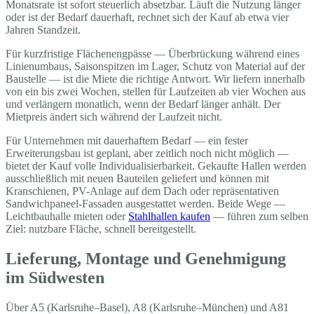
Monatsrate ist sofort steuerlich absetzbar. Läuft die Nutzung länger
oder ist der Bedarf dauerhaft, rechnet sich der Kauf ab etwa vier
Jahren Standzeit.
Für kurzfristige Flächenengpässe — Überbrückung während eines
Linienumbaus, Saisonspitzen im Lager, Schutz von Material auf der
Baustelle — ist die Miete die richtige Antwort. Wir liefern innerhalb
von ein bis zwei Wochen, stellen für Laufzeiten ab vier Wochen aus
und verlängern monatlich, wenn der Bedarf länger anhält. Der
Mietpreis ändert sich während der Laufzeit nicht.
Für Unternehmen mit dauerhaftem Bedarf — ein fester
Erweiterungsbau ist geplant, aber zeitlich noch nicht möglich —
bietet der Kauf volle Individualisierbarkeit. Gekaufte Hallen werden
ausschließlich mit neuen Bauteilen geliefert und können mit
Kranschienen, PV-Anlage auf dem Dach oder repräsentativen
Sandwichpaneel-Fassaden ausgestattet werden. Beide Wege —
Leichtbauhalle mieten oder
Stahlhallen kaufen
— führen zum selben
Ziel: nutzbare Fläche, schnell bereitgestellt.
Lieferung, Montage und Genehmigung
im Südwesten
Über A5 (Karlsruhe–Basel), A8 (Karlsruhe–München) und A81