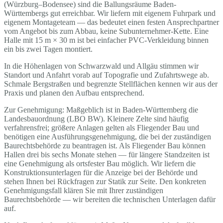
(Würzburg–Bodensee) sind die Ballungsräume Baden-
Württembergs gut erreichbar. Wir liefern mit eigenem Fuhrpark und
eigenem Montageteam — das bedeutet einen festen Ansprechpartner
vom Angebot bis zum Abbau, keine Subunternehmer-Kette. Eine
Halle mit 15 m × 30 m ist bei einfacher PVC-Verkleidung binnen
ein bis zwei Tagen montiert.
In die Höhenlagen von Schwarzwald und Allgäu stimmen wir
Standort und Anfahrt vorab auf Topografie und Zufahrtswege ab.
Schmale Bergstraßen und begrenzte Stellflächen kennen wir aus der
Praxis und planen den Aufbau entsprechend.
Zur Genehmigung: Maßgeblich ist in Baden-Württemberg die
Landesbauordnung (LBO BW). Kleinere Zelte sind häufig
verfahrensfrei; größere Anlagen gelten als Fliegender Bau und
benötigen eine Ausführungsgenehmigung, die bei der zuständigen
Baurechtsbehörde zu beantragen ist. Als Fliegender Bau können
Hallen drei bis sechs Monate stehen — für längere Standzeiten ist
eine Genehmigung als ortsfester Bau möglich. Wir liefern die
Konstruktionsunterlagen für die Anzeige bei der Behörde und
stehen Ihnen bei Rückfragen zur Statik zur Seite. Den konkreten
Genehmigungsfall klären Sie mit Ihrer zuständigen
Baurechtsbehörde — wir bereiten die technischen Unterlagen dafür
auf.