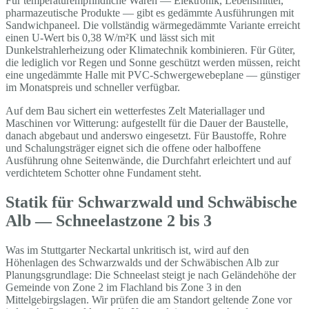
Für temperaturempfindliche Waren — Elektronik, Lebensmittel,
pharmazeutische Produkte — gibt es gedämmte Ausführungen mit
Sandwichpaneel. Die vollständig wärmegedämmte Variante erreicht
einen U-Wert bis 0,38 W/m²K und lässt sich mit
Dunkelstrahlerheizung oder Klimatechnik kombinieren. Für Güter,
die lediglich vor Regen und Sonne geschützt werden müssen, reicht
eine ungedämmte Halle mit PVC-Schwergewebeplane — günstiger
im Monatspreis und schneller verfügbar.
Auf dem Bau sichert ein wetterfestes Zelt Materiallager und
Maschinen vor Witterung: aufgestellt für die Dauer der Baustelle,
danach abgebaut und anderswo eingesetzt. Für Baustoffe, Rohre
und Schalungsträger eignet sich die offene oder halboffene
Ausführung ohne Seitenwände, die Durchfahrt erleichtert und auf
verdichtetem Schotter ohne Fundament steht.
Statik für Schwarzwald und Schwäbische
Alb — Schneelastzone 2 bis 3
Was im Stuttgarter Neckartal unkritisch ist, wird auf den
Höhenlagen des Schwarzwalds und der Schwäbischen Alb zur
Planungsgrundlage: Die Schneelast steigt je nach Geländehöhe der
Gemeinde von Zone 2 im Flachland bis Zone 3 in den
Mittelgebirgslagen. Wir prüfen die am Standort geltende Zone vor