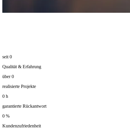
seit
0
Qualität & Erfahrung
über
0
realisierte Projekte
0
h
garantierte Rückantwort
0
%
Kundenzufriedenheit