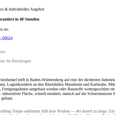
hes & individuelles Angebot
rantiert in 48 Stunden
ns an:
- 60024
esse
mer für Rückfragen
ächenbedarf trifft in Baden-Württemberg auf eine der dichtesten Indus
Raum, Logistikzentren an den Rheinhäfen Mannheim und Karlsruhe, Mit
, Fertigungslinien umgebaut werden oder Baustoffe wettergeschützt ste
stützenfreie Fläche, schnell montiert, statisch auf die Schneelastzone
. gebaut.
 Auftrag Tempo aufnimmt, hilft kein Neubau — der dauert zu lange. Ein