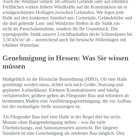
Auch die Windlast variiert. Im offenen Gelände oder auf erhöhten
Freiflächen wirken höhere Windkräfte auf die Konstruktion als in
windgeschützten Hoflagen zwischen Gebäuden. Wir legen jede
Halle auf den konkreten Standort aus: Gemeinde, Geländehöhe und
die dort geltende Last- und Windzone fließen in die Statik ein –
nicht als Pauschalannahme, sondern für Ihr Grundstück. Die
typengeprüfte Statik unserer Leichtbauhallen deckt Schneelasten bis
3,50 kN/m² ab – ausreichend auch für hessische Höhenlagen mit
erhöhter Winterlast.
Genehmigung in Hessen: Was Sie wissen
müssen
Maßgeblich ist die Hessische Bauordnung (HBO). Ob eine Halle
genehmigt werden muss, richtet sich nach Größe, Nutzung und
geplanter Aufstelldauer. Kleinere Konstruktionen sind häufig
verfahrensfrei; größere gelten als Fliegender Bau und erfordern ab
bestimmten Maßen eine Ausführungsgenehmigung, die vor Aufbau
bei der zuständigen Stelle anzuzeigen ist.
Als Fliegender Bau darf eine Halle in der Regel drei bis sechs
Monate ohne Baugenehmigung stehen – was für viele
Überbrückungs- und Saisonszenarien ausreicht. Bei längerer
Standzeit ist eine Genehmigung als ortsfester Bau möglich. Den