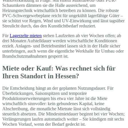
Wandverkleidung in Frage. Mit einem Mineralwoll- oder PUR-
Schaumkern dämmen sie die Halle ausreichend, um
Heizungstechnik wirtschaftlich betreiben zu können. Die robuste
PVC-Schwergewebeplane reicht für ungekühlt lagerfähige Güter –
sie schützt vor Regen, Wind und UV-Einwirkung und lässt tagsüber
Streulicht durch, das den Kunstlichtbedarf reduziert.
Für
Lagerzelte mieten
stehen Laufzeiten ab vier Wochen offen; ab
drei Monaten Aufstelldauer werden wirtschaftliche Konditionen
erzielt. Anlagen- und Betriebsmittel lassen sich in der Halle sicher
unterbringen, auch wenn die eigentliche Werkhalle für Umbau oder
Brandschutzmaßnahmen gesperrt ist.
Miete oder Kauf: Was rechnet sich für
Ihren Standort in Hessen?
Die Entscheidung hängt an der geplanten Nutzungsdauer. Für
Überbrückungen, Saisonspitzen und temporäre
Produktionserweiterungen bis etwa vier Jahre ist die Miete
wirtschaftlich sinnvoller: kein gebundenes Kapital, keine
Abschreibung, die monatliche Mietrate lässt sich vollständig
steuerlich absetzen. Die Mindestmietdauer beginnt bei vier Wochen;
Verlängerungen laufen automatisch weiter – Sie kündigen mit sechs
Wochen Vorlauf, wenn der Bedarf gedeckt ist.