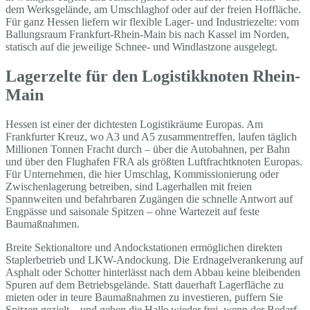
dem Werksgelände, am Umschlaghof oder auf der freien Hoffläche.
Für ganz Hessen liefern wir flexible Lager- und Industriezelte: vom
Ballungsraum Frankfurt-Rhein-Main bis nach Kassel im Norden,
statisch auf die jeweilige Schnee- und Windlastzone ausgelegt.
Lagerzelte für den Logistikknoten Rhein-
Main
Hessen ist einer der dichtesten Logistikräume Europas. Am
Frankfurter Kreuz, wo A3 und A5 zusammentreffen, laufen täglich
Millionen Tonnen Fracht durch – über die Autobahnen, per Bahn
und über den Flughafen FRA als größten Luftfrachtknoten Europas.
Für Unternehmen, die hier Umschlag, Kommissionierung oder
Zwischenlagerung betreiben, sind Lagerhallen mit freien
Spannweiten und befahrbaren Zugängen die schnelle Antwort auf
Engpässe und saisonale Spitzen – ohne Wartezeit auf feste
Baumaßnahmen.
Breite Sektionaltore und Andockstationen ermöglichen direkten
Staplerbetrieb und LKW-Andockung. Die Erdnagelverankerung auf
Asphalt oder Schotter hinterlässt nach dem Abbau keine bleibenden
Spuren auf dem Betriebsgelände. Statt dauerhaft Lagerfläche zu
mieten oder in teure Baumaßnahmen zu investieren, puffern Sie
Spitzen gezielt – und geben die Halle wieder frei, wenn der Bedarf