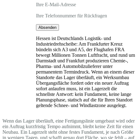
Ihre E-Mail-Adresse
Ihre Telefonnummer für Rückfragen
Absenden
Hessen ist Deutschlands Logistik- und
Industriedrehscheibe: Am Frankfurter Kreuz
bündeln sich A3 und A5, der Flughafen FRA
bewegt Millionen Tonnen Luftfracht, und rund um
Darmstadt und Frankfurt produzieren Chemie-,
Pharma- und Automobilzulieferer unter
permanentem Termindruck. Wenn an einem dieser
Standorte das Lager überläuft, ein Werksumbau
Übergangsfläche fordert oder ein neuer Auftrag
sofort anlaufen muss, ist ein Lagerzelt die
schnellste Antwort: kein Fundament, keine lange
Planungsphase, statisch auf die für Ihren Standort
geltende Schnee- und Windlastzone ausgelegt.
Wenn das Lager überläuft, eine Fertigungslinie umgebaut wird oder
ein Auftrag kurzfristig Tempo aufnimmt, bleibt keine Zeit für einen
Neubau. Ein Lagerzelt steht ohne festes Fundament, je nach Größe
in wenigen Tagen, und schafft genau dort Fläche, wo sie fehlt – auf