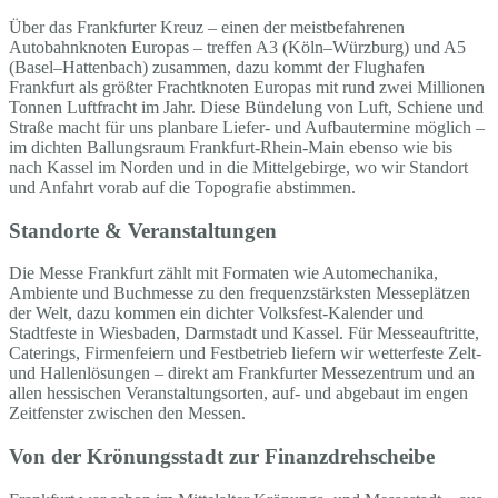
Über das Frankfurter Kreuz – einen der meistbefahrenen
Autobahnknoten Europas – treffen A3 (Köln–Würzburg) und A5
(Basel–Hattenbach) zusammen, dazu kommt der Flughafen
Frankfurt als größter Frachtknoten Europas mit rund zwei Millionen
Tonnen Luftfracht im Jahr. Diese Bündelung von Luft, Schiene und
Straße macht für uns planbare Liefer- und Aufbautermine möglich –
im dichten Ballungsraum Frankfurt-Rhein-Main ebenso wie bis
nach Kassel im Norden und in die Mittelgebirge, wo wir Standort
und Anfahrt vorab auf die Topografie abstimmen.
Standorte & Veranstaltungen
Die Messe Frankfurt zählt mit Formaten wie Automechanika,
Ambiente und Buchmesse zu den frequenzstärksten Messeplätzen
der Welt, dazu kommen ein dichter Volksfest-Kalender und
Stadtfeste in Wiesbaden, Darmstadt und Kassel. Für Messeauftritte,
Caterings, Firmenfeiern und Festbetrieb liefern wir wetterfeste Zelt-
und Hallenlösungen – direkt am Frankfurter Messezentrum und an
allen hessischen Veranstaltungsorten, auf- und abgebaut im engen
Zeitfenster zwischen den Messen.
Von der Krönungsstadt zur Finanzdrehscheibe