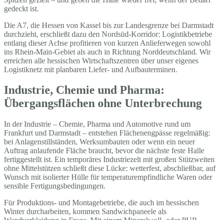
gedeckt ist.
Die A7, die Hessen von Kassel bis zur Landesgrenze bei Darmstadt
durchzieht, erschließt dazu den Nordsüd-Korridor: Logistikbetriebe
entlang dieser Achse profitieren von kurzen Anlieferwegen sowohl
ins Rhein-Main-Gebiet als auch in Richtung Norddeutschland. Wir
erreichen alle hessischen Wirtschaftszentren über unser eigenes
Logistiknetz mit planbaren Liefer- und Aufbauterminen.
Industrie, Chemie und Pharma:
Übergangsflächen ohne Unterbrechung
In der Industrie – Chemie, Pharma und Automotive rund um
Frankfurt und Darmstadt – entstehen Flächenengpässe regelmäßig:
bei Anlagenstillständen, Werksumbauten oder wenn ein neuer
Auftrag anlaufende Fläche braucht, bevor die nächste feste Halle
fertiggestellt ist. Ein temporäres Industriezelt mit großen Stützweiten
ohne Mittelstützen schließt diese Lücke: wetterfest, abschließbar, auf
Wunsch mit isolierter Hülle für temperaturempfindliche Waren oder
sensible Fertigungsbedingungen.
Für Produktions- und Montagebetriebe, die auch im hessischen
Winter durcharbeiten, kommen Sandwichpaneele als