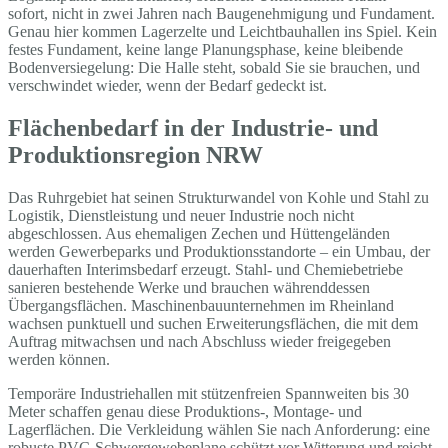
sofort, nicht in zwei Jahren nach Baugenehmigung und Fundament.
Genau hier kommen Lagerzelte und Leichtbauhallen ins Spiel. Kein
festes Fundament, keine lange Planungsphase, keine bleibende
Bodenversiegelung: Die Halle steht, sobald Sie sie brauchen, und
verschwindet wieder, wenn der Bedarf gedeckt ist.
Flächenbedarf in der Industrie- und
Produktionsregion NRW
Das Ruhrgebiet hat seinen Strukturwandel von Kohle und Stahl zu
Logistik, Dienstleistung und neuer Industrie noch nicht
abgeschlossen. Aus ehemaligen Zechen und Hüttengeländen
werden Gewerbeparks und Produktionsstandorte – ein Umbau, der
dauerhaften Interimsbedarf erzeugt. Stahl- und Chemiebetriebe
sanieren bestehende Werke und brauchen währenddessen
Übergangsflächen. Maschinenbauunternehmen im Rheinland
wachsen punktuell und suchen Erweiterungsflächen, die mit dem
Auftrag mitwachsen und nach Abschluss wieder freigegeben
werden können.
Temporäre Industriehallen mit stützenfreien Spannweiten bis 30
Meter schaffen genau diese Produktions-, Montage- und
Lagerflächen. Die Verkleidung wählen Sie nach Anforderung: eine
robuste PVC-Schwergewebeplane schützt vor Witterung und reicht