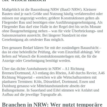
Maßgeblich ist die Bauordnung NRW (BauO NRW). Kleinere
Bauten sind je nach Größe und Nutzung häufig verfahrensfrei oder
müssen nur angezeigt werden; größere Konstruktionen gelten als
Fliegender Bau und benötigen eine Ausführungsgenehmigung. Als
Fliegender Bau darf eine Halle in der Regel drei bis sechs Monate
ohne Baugenehmigung stehen – was für viele Überbrückungs- und
Saisonszenarien ausreicht. Bei längerer Standzeit ist eine
Genehmigung als ortsfester Bau möglich.
Den genauen Bedarf klären Sie mit der zuständigen Bauaufsicht –
das ist eine behördliche Prüfung, die vom Einzelfall abhängt. Wir
liefern auf Wunsch die Konstruktionsunterlagen mit, die für die
Anzeige oder Genehmigung benötigt werden.
Über das dichte Autobahnnetz in NRW – A1 Richtung
Bremen/Dortmund, A3 entlang des Rheins, A40 durchs Revier, A46
Richtung Wuppertal – erreichen wir alle Wirtschaftszentren mit
planbaren Terminen: Köln, Düsseldorf, Dortmund, Essen und
Duisburg genauso wie Mittelstandsstandorte abseits der
Ballungsräume. In Sauerland und Eifel stimmen wir Anfahrt und
Aufbau auf die jeweilige Topografie ab.
Branchen in NRW: Wer nutzt temporäre