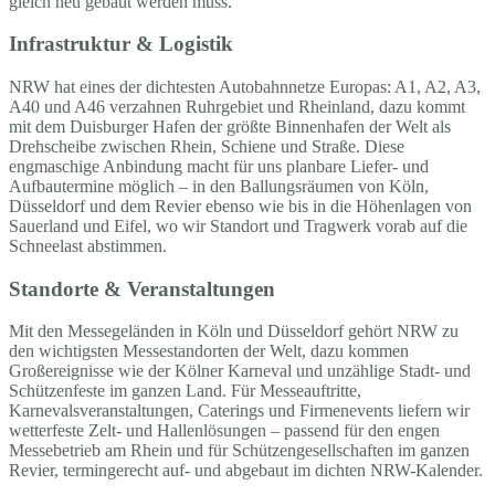
gleich neu gebaut werden muss.
Infrastruktur & Logistik
NRW hat eines der dichtesten Autobahnnetze Europas: A1, A2, A3,
A40 und A46 verzahnen Ruhrgebiet und Rheinland, dazu kommt
mit dem Duisburger Hafen der größte Binnenhafen der Welt als
Drehscheibe zwischen Rhein, Schiene und Straße. Diese
engmaschige Anbindung macht für uns planbare Liefer- und
Aufbautermine möglich – in den Ballungsräumen von Köln,
Düsseldorf und dem Revier ebenso wie bis in die Höhenlagen von
Sauerland und Eifel, wo wir Standort und Tragwerk vorab auf die
Schneelast abstimmen.
Standorte & Veranstaltungen
Mit den Messegeländen in Köln und Düsseldorf gehört NRW zu
den wichtigsten Messestandorten der Welt, dazu kommen
Großereignisse wie der Kölner Karneval und unzählige Stadt- und
Schützenfeste im ganzen Land. Für Messeauftritte,
Karnevalsveranstaltungen, Caterings und Firmenevents liefern wir
wetterfeste Zelt- und Hallenlösungen – passend für den engen
Messebetrieb am Rhein und für Schützengesellschaften im ganzen
Revier, termingerecht auf- und abgebaut im dichten NRW-Kalender.