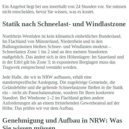
Ein Angebot liegt bei uns innerhalb von 24 Stunden vor. Sie müssen
nicht entscheiden, bevor Sie wissen, was es kostet.
Statik nach Schneelast- und Windlastzone
Nordrhein-Westfalen ist kein klimatisch einheitliches Bundesland.
Im Flachland von Münsterland, Niederrhein und in den
Ballungsräumen bleiben Schnee- und Windlasten moderat –
Schneelasten Zone 1 bis 2 sind an den meisten Standorten
maßgeblich. Das ändert sich in den Höhenlagen: Im Sauerland und
in der Eifel gilt bis Zone 3; in exponierten Berglagen muss das
Tragwerk entsprechend verstärkt werden.
Jede Halle, die wir in NRW aufbauen, erhält eine
standortspezifische Auslegung. Die zugehörige Gemeinde, die
Geländehöhe und die geltende Schneelastzone fließen in die Statik
ein – nicht als Pauschalannahme, sondern für Ihren konkreten
Standort. Bei Windzone 1–2 im Flachland gelten andere
Anforderungen als an einem freistehenden Gewerbeareal auf der
Höhe. Das prüfen wir vor dem Aufbau.
Genehmigung und Aufbau in NRW: Was
Sie wissen müssen