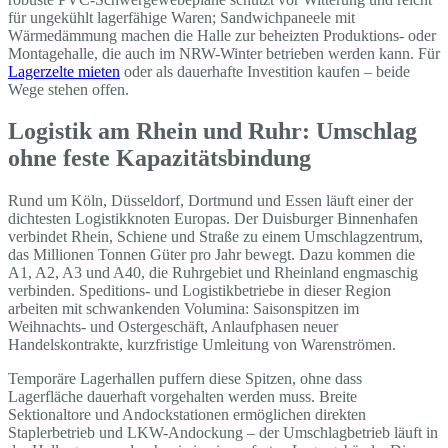
für ungekühlt lagerfähige Waren; Sandwichpaneele mit
Wärmedämmung machen die Halle zur beheizten Produktions- oder
Montagehalle, die auch im NRW-Winter betrieben werden kann. Für
Lagerzelte mieten
oder als dauerhafte Investition kaufen – beide
Wege stehen offen.
Logistik am Rhein und Ruhr: Umschlag
ohne feste Kapazitätsbindung
Rund um Köln, Düsseldorf, Dortmund und Essen läuft einer der
dichtesten Logistikknoten Europas. Der Duisburger Binnenhafen
verbindet Rhein, Schiene und Straße zu einem Umschlagzentrum,
das Millionen Tonnen Güter pro Jahr bewegt. Dazu kommen die
A1, A2, A3 und A40, die Ruhrgebiet und Rheinland engmaschig
verbinden. Speditions- und Logistikbetriebe in dieser Region
arbeiten mit schwankenden Volumina: Saisonspitzen im
Weihnachts- und Ostergeschäft, Anlaufphasen neuer
Handelskontrakte, kurzfristige Umleitung von Warenströmen.
Temporäre Lagerhallen puffern diese Spitzen, ohne dass
Lagerfläche dauerhaft vorgehalten werden muss. Breite
Sektionaltore und Andockstationen ermöglichen direkten
Staplerbetrieb und LKW-Andockung – der Umschlagbetrieb läuft in