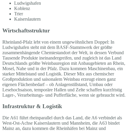
Ludwigshafen
Koblenz
Trier
Kaiserslautern
Wirtschaftsstruktur
Rheinland-Pfalz lebt von einem ungewöhnlichen Doppel: In
Ludwigshafen steht mit dem BASF-Stammwerk der größte
zusammenhängende Chemiestandort der Welt, in dessen Verbund
Tausende Produkte ineinandergreifen, und zugleich ist das Land
Deutschlands größte Weinbauregion mit Anbaugebieten an Rhein,
Mosel, Nahe und in der Pfalz. Dazu kommen Maschinenbau, ein
starker Mittelstand und Logistik. Dieser Mix aus chemischer
Großproduktion und saisonalem Weinbau erzeugt einen ganz
eigenen Flächenbedarf – ob Anlagenstillstand, Umbau oder
Lesehochsaison, temporäre Hallen und Zelte schaffen kurzfristig
Lager-, Verarbeitungs- und Pufferfläche, wenn sie gebraucht wird.
Infrastruktur & Logistik
Die A61 führt rheinparallel durch das Land, die A6 verbindet als
West-Ost-Achse Kaiserslautern und Mannheim, die A63 bindet
Mainz an, dazu kommen die Rheinhäfen bei Mainz und