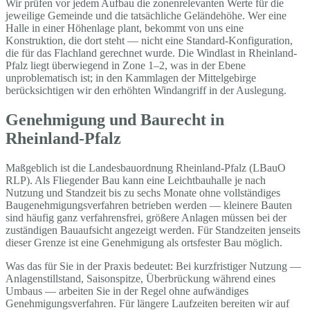
Wir prüfen vor jedem Aufbau die zonenrelevanten Werte für die
jeweilige Gemeinde und die tatsächliche Geländehöhe. Wer eine
Halle in einer Höhenlage plant, bekommt von uns eine
Konstruktion, die dort steht — nicht eine Standard-Konfiguration,
die für das Flachland gerechnet wurde. Die Windlast in Rheinland-
Pfalz liegt überwiegend in Zone 1–2, was in der Ebene
unproblematisch ist; in den Kammlagen der Mittelgebirge
berücksichtigen wir den erhöhten Windangriff in der Auslegung.
Genehmigung und Baurecht in
Rheinland-Pfalz
Maßgeblich ist die Landesbauordnung Rheinland-Pfalz (LBauO
RLP). Als Fliegender Bau kann eine Leichtbauhalle je nach
Nutzung und Standzeit bis zu sechs Monate ohne vollständiges
Baugenehmigungsverfahren betrieben werden — kleinere Bauten
sind häufig ganz verfahrensfrei, größere Anlagen müssen bei der
zuständigen Bauaufsicht angezeigt werden. Für Standzeiten jenseits
dieser Grenze ist eine Genehmigung als ortsfester Bau möglich.
Was das für Sie in der Praxis bedeutet: Bei kurzfristiger Nutzung —
Anlagenstillstand, Saisonspitze, Überbrückung während eines
Umbaus — arbeiten Sie in der Regel ohne aufwändiges
Genehmigungsverfahren. Für längere Laufzeiten bereiten wir auf