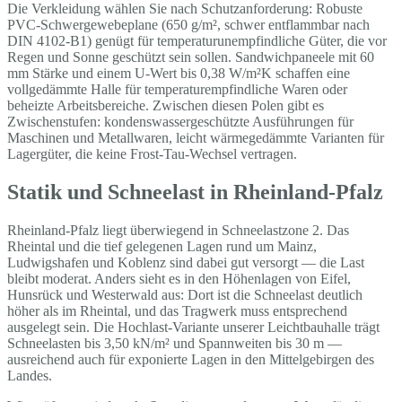
Die Verkleidung wählen Sie nach Schutzanforderung: Robuste
PVC-Schwergewebeplane (650 g/m², schwer entflammbar nach
DIN 4102-B1) genügt für temperaturunempfindliche Güter, die vor
Regen und Sonne geschützt sein sollen. Sandwichpaneele mit 60
mm Stärke und einem U-Wert bis 0,38 W/m²K schaffen eine
vollgedämmte Halle für temperaturempfindliche Waren oder
beheizte Arbeitsbereiche. Zwischen diesen Polen gibt es
Zwischenstufen: kondenswassergeschützte Ausführungen für
Maschinen und Metallwaren, leicht wärmegedämmte Varianten für
Lagergüter, die keine Frost-Tau-Wechsel vertragen.
Statik und Schneelast in Rheinland-Pfalz
Rheinland-Pfalz liegt überwiegend in Schneelastzone 2. Das
Rheintal und die tief gelegenen Lagen rund um Mainz,
Ludwigshafen und Koblenz sind dabei gut versorgt — die Last
bleibt moderat. Anders sieht es in den Höhenlagen von Eifel,
Hunsrück und Westerwald aus: Dort ist die Schneelast deutlich
höher als im Rheintal, und das Tragwerk muss entsprechend
ausgelegt sein. Die Hochlast-Variante unserer Leichtbauhalle trägt
Schneelasten bis 3,50 kN/m² und Spannweiten bis 30 m —
ausreichend auch für exponierte Lagen in den Mittelgebirgen des
Landes.