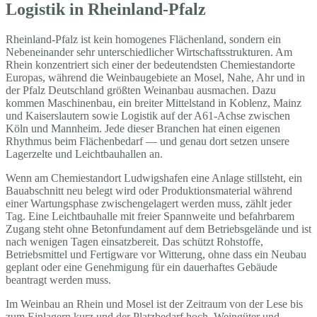
Logistik in Rheinland-Pfalz
Rheinland-Pfalz ist kein homogenes Flächenland, sondern ein
Nebeneinander sehr unterschiedlicher Wirtschaftsstrukturen. Am
Rhein konzentriert sich einer der bedeutendsten Chemiestandorte
Europas, während die Weinbaugebiete an Mosel, Nahe, Ahr und in
der Pfalz Deutschland größten Weinanbau ausmachen. Dazu
kommen Maschinenbau, ein breiter Mittelstand in Koblenz, Mainz
und Kaiserslautern sowie Logistik auf der A61-Achse zwischen
Köln und Mannheim. Jede dieser Branchen hat einen eigenen
Rhythmus beim Flächenbedarf — und genau dort setzen unsere
Lagerzelte und Leichtbauhallen an.
Wenn am Chemiestandort Ludwigshafen eine Anlage stillsteht, ein
Bauabschnitt neu belegt wird oder Produktionsmaterial während
einer Wartungsphase zwischengelagert werden muss, zählt jeder
Tag. Eine Leichtbauhalle mit freier Spannweite und befahrbarem
Zugang steht ohne Betonfundament auf dem Betriebsgelände und ist
nach wenigen Tagen einsatzbereit. Das schützt Rohstoffe,
Betriebsmittel und Fertigware vor Witterung, ohne dass ein Neubau
geplant oder eine Genehmigung für ein dauerhaftes Gebäude
beantragt werden muss.
Im Weinbau an Rhein und Mosel ist der Zeitraum von der Lese bis
zum Einlagern kurz und der Platzbedarf hoch. Weingüter und