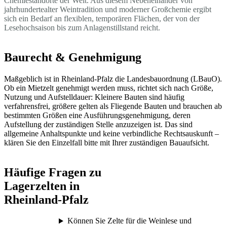
Chemiestandorte der Welt. Aus diesem Nebeneinander von
jahrhundertealter Weintradition und moderner Großchemie ergibt
sich ein Bedarf an flexiblen, temporären Flächen, der von der
Lesehochsaison bis zum Anlagenstillstand reicht.
Baurecht & Genehmigung
Maßgeblich ist in Rheinland-Pfalz die Landesbauordnung (LBauO).
Ob ein Mietzelt genehmigt werden muss, richtet sich nach Größe,
Nutzung und Aufstelldauer: Kleinere Bauten sind häufig
verfahrensfrei, größere gelten als Fliegende Bauten und brauchen ab
bestimmten Größen eine Ausführungsgenehmigung, deren
Aufstellung der zuständigen Stelle anzuzeigen ist. Das sind
allgemeine Anhaltspunkte und keine verbindliche Rechtsauskunft –
klären Sie den Einzelfall bitte mit Ihrer zuständigen Bauaufsicht.
Häufige Fragen zu
Lagerzelten in
Rheinland-Pfalz
Können Sie Zelte für die Weinlese und