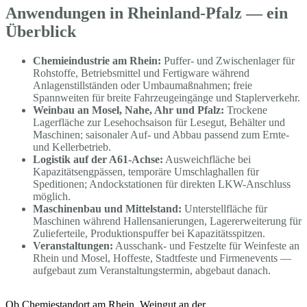
Anwendungen in Rheinland-Pfalz — ein
Überblick
Chemieindustrie am Rhein:
Puffer- und Zwischenlager für
Rohstoffe, Betriebsmittel und Fertigware während
Anlagenstillständen oder Umbaumaßnahmen; freie
Spannweiten für breite Fahrzeugeingänge und Staplerverkehr.
Weinbau an Mosel, Nahe, Ahr und Pfalz:
Trockene
Lagerfläche zur Lesehochsaison für Lesegut, Behälter und
Maschinen; saisonaler Auf- und Abbau passend zum Ernte-
und Kellerbetrieb.
Logistik auf der A61-Achse:
Ausweichfläche bei
Kapazitätsengpässen, temporäre Umschlaghallen für
Speditionen; Andockstationen für direkten LKW-Anschluss
möglich.
Maschinenbau und Mittelstand:
Unterstellfläche für
Maschinen während Hallensanierungen, Lagererweiterung für
Zulieferteile, Produktionspuffer bei Kapazitätsspitzen.
Veranstaltungen:
Ausschank- und Festzelte für Weinfeste an
Rhein und Mosel, Hoffeste, Stadtfeste und Firmenevents —
aufgebaut zum Veranstaltungstermin, abgebaut danach.
Ob Chemiestandort am Rhein, Weingut an der