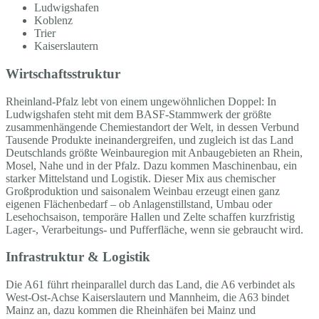
Ludwigshafen
Koblenz
Trier
Kaiserslautern
Wirtschaftsstruktur
Rheinland-Pfalz lebt von einem ungewöhnlichen Doppel: In
Ludwigshafen steht mit dem BASF-Stammwerk der größte
zusammenhängende Chemiestandort der Welt, in dessen Verbund
Tausende Produkte ineinandergreifen, und zugleich ist das Land
Deutschlands größte Weinbauregion mit Anbaugebieten an Rhein,
Mosel, Nahe und in der Pfalz. Dazu kommen Maschinenbau, ein
starker Mittelstand und Logistik. Dieser Mix aus chemischer
Großproduktion und saisonalem Weinbau erzeugt einen ganz
eigenen Flächenbedarf – ob Anlagenstillstand, Umbau oder
Lesehochsaison, temporäre Hallen und Zelte schaffen kurzfristig
Lager-, Verarbeitungs- und Pufferfläche, wenn sie gebraucht wird.
Infrastruktur & Logistik
Die A61 führt rheinparallel durch das Land, die A6 verbindet als
West-Ost-Achse Kaiserslautern und Mannheim, die A63 bindet
Mainz an, dazu kommen die Rheinhäfen bei Mainz und