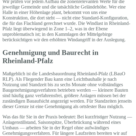
Wir prüfen vor jedem Aufbau die zonenrelevanten Werte für die
jeweilige Gemeinde und die tatsächliche Geländehöhe. Wer eine
Halle in einer Höhenlage plant, bekommt von uns eine
Konstruktion, die dort steht — nicht eine Standard-Konfiguration,
die für das Flachland gerechnet wurde. Die Windlast in Rheinland-
Pfalz liegt überwiegend in Zone 1–2, was in der Ebene
unproblematisch ist; in den Kammlagen der Mittelgebirge
berücksichtigen wir den erhöhten Windangriff in der Auslegung.
Genehmigung und Baurecht in
Rheinland-Pfalz
Maßgeblich ist die Landesbauordnung Rheinland-Pfalz (LBauO
RLP). Als Fliegender Bau kann eine Leichtbauhalle je nach
Nutzung und Standzeit bis zu sechs Monate ohne vollständiges
Baugenehmigungsverfahren betrieben werden — kleinere Bauten
sind häufig ganz verfahrensfrei, größere Anlagen müssen bei der
zuständigen Bauaufsicht angezeigt werden. Für Standzeiten jenseits
dieser Grenze ist eine Genehmigung als ortsfester Bau möglich.
Was das für Sie in der Praxis bedeutet: Bei kurzfristiger Nutzung —
Anlagenstillstand, Saisonspitze, Überbrückung während eines
Umbaus — arbeiten Sie in der Regel ohne aufwändiges
Genehmigungsverfahren. Für längere Laufzeiten bereiten wir auf