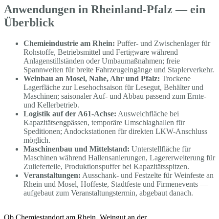
Anwendungen in Rheinland-Pfalz — ein
Überblick
Chemieindustrie am Rhein:
Puffer- und Zwischenlager für
Rohstoffe, Betriebsmittel und Fertigware während
Anlagenstillständen oder Umbaumaßnahmen; freie
Spannweiten für breite Fahrzeugeingänge und Staplerverkehr.
Weinbau an Mosel, Nahe, Ahr und Pfalz:
Trockene
Lagerfläche zur Lesehochsaison für Lesegut, Behälter und
Maschinen; saisonaler Auf- und Abbau passend zum Ernte-
und Kellerbetrieb.
Logistik auf der A61-Achse:
Ausweichfläche bei
Kapazitätsengpässen, temporäre Umschlaghallen für
Speditionen; Andockstationen für direkten LKW-Anschluss
möglich.
Maschinenbau und Mittelstand:
Unterstellfläche für
Maschinen während Hallensanierungen, Lagererweiterung für
Zulieferteile, Produktionspuffer bei Kapazitätsspitzen.
Veranstaltungen:
Ausschank- und Festzelte für Weinfeste an
Rhein und Mosel, Hoffeste, Stadtfeste und Firmenevents —
aufgebaut zum Veranstaltungstermin, abgebaut danach.
Ob Chemiestandort am Rhein, Weingut an der