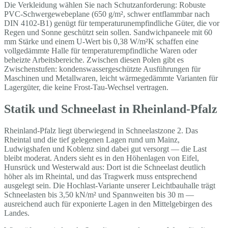
Die Verkleidung wählen Sie nach Schutzanforderung: Robuste
PVC-Schwergewebeplane (650 g/m², schwer entflammbar nach
DIN 4102-B1) genügt für temperaturunempfindliche Güter, die vor
Regen und Sonne geschützt sein sollen. Sandwichpaneele mit 60
mm Stärke und einem U-Wert bis 0,38 W/m²K schaffen eine
vollgedämmte Halle für temperaturempfindliche Waren oder
beheizte Arbeitsbereiche. Zwischen diesen Polen gibt es
Zwischenstufen: kondenswassergeschützte Ausführungen für
Maschinen und Metallwaren, leicht wärmegedämmte Varianten für
Lagergüter, die keine Frost-Tau-Wechsel vertragen.
Statik und Schneelast in Rheinland-Pfalz
Rheinland-Pfalz liegt überwiegend in Schneelastzone 2. Das
Rheintal und die tief gelegenen Lagen rund um Mainz,
Ludwigshafen und Koblenz sind dabei gut versorgt — die Last
bleibt moderat. Anders sieht es in den Höhenlagen von Eifel,
Hunsrück und Westerwald aus: Dort ist die Schneelast deutlich
höher als im Rheintal, und das Tragwerk muss entsprechend
ausgelegt sein. Die Hochlast-Variante unserer Leichtbauhalle trägt
Schneelasten bis 3,50 kN/m² und Spannweiten bis 30 m —
ausreichend auch für exponierte Lagen in den Mittelgebirgen des
Landes.