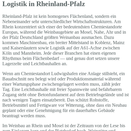
Logistik in Rheinland-Pfalz
Rheinland-Pfalz ist kein homogenes Flächenland, sondern ein
Nebeneinander sehr unterschiedlicher Wirtschaftsstrukturen. Am
Rhein konzentriert sich einer der bedeutendsten Chemiestandorte
Europas, während die Weinbaugebiete an Mosel, Nahe, Ahr und in
der Pfalz Deutschland größten Weinanbau ausmachen. Dazu
kommen Maschinenbau, ein breiter Mittelstand in Koblenz, Mainz
und Kaiserslautern sowie Logistik auf der A61-Achse zwischen
Köln und Mannheim. Jede dieser Branchen hat einen eigenen
Rhythmus beim Flächenbedarf — und genau dort setzen unsere
Lagerzelte und Leichtbauhallen an.
Wenn am Chemiestandort Ludwigshafen eine Anlage stillsteht, ein
Bauabschnitt neu belegt wird oder Produktionsmaterial während
einer Wartungsphase zwischengelagert werden muss, zählt jeder
Tag. Eine Leichtbauhalle mit freier Spannweite und befahrbarem
Zugang steht ohne Betonfundament auf dem Betriebsgelände und ist
nach wenigen Tagen einsatzbereit. Das schützt Rohstoffe,
Betriebsmittel und Fertigware vor Witterung, ohne dass ein Neubau
geplant oder eine Genehmigung für ein dauerhaftes Gebäude
beantragt werden muss.
Im Weinbau an Rhein und Mosel ist der Zeitraum von der Lese bis
zum Einlagern kurz und der Platzbedarf hoch. Weingüter und