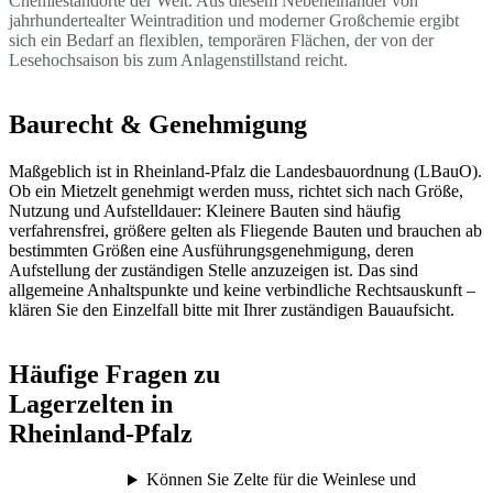
Chemiestandorte der Welt. Aus diesem Nebeneinander von
jahrhundertealter Weintradition und moderner Großchemie ergibt
sich ein Bedarf an flexiblen, temporären Flächen, der von der
Lesehochsaison bis zum Anlagenstillstand reicht.
Baurecht & Genehmigung
Maßgeblich ist in Rheinland-Pfalz die Landesbauordnung (LBauO).
Ob ein Mietzelt genehmigt werden muss, richtet sich nach Größe,
Nutzung und Aufstelldauer: Kleinere Bauten sind häufig
verfahrensfrei, größere gelten als Fliegende Bauten und brauchen ab
bestimmten Größen eine Ausführungsgenehmigung, deren
Aufstellung der zuständigen Stelle anzuzeigen ist. Das sind
allgemeine Anhaltspunkte und keine verbindliche Rechtsauskunft –
klären Sie den Einzelfall bitte mit Ihrer zuständigen Bauaufsicht.
Häufige Fragen zu
Lagerzelten in
Rheinland-Pfalz
Können Sie Zelte für die Weinlese und