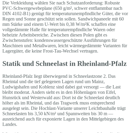
Die Verkleidung wählen Sie nach Schutzanforderung: Robuste
PVC-Schwergewebeplane (650 g/m², schwer entflammbar nach
DIN 4102-B1) genügt für temperaturunempfindliche Güter, die vor
Regen und Sonne geschützt sein sollen. Sandwichpaneele mit 60
mm Stärke und einem U-Wert bis 0,38 W/m²K schaffen eine
vollgedämmte Halle für temperaturempfindliche Waren oder
beheizte Arbeitsbereiche. Zwischen diesen Polen gibt es
Zwischenstufen: kondenswassergeschützte Ausführungen für
Maschinen und Metallwaren, leicht wärmegedämmte Varianten für
Lagergüter, die keine Frost-Tau-Wechsel vertragen.
Statik und Schneelast in Rheinland-Pfalz
Rheinland-Pfalz liegt überwiegend in Schneelastzone 2. Das
Rheintal und die tief gelegenen Lagen rund um Mainz,
Ludwigshafen und Koblenz sind dabei gut versorgt — die Last
bleibt moderat. Anders sieht es in den Höhenlagen von Eifel,
Hunsrück und Westerwald aus: Dort ist die Schneelast deutlich
höher als im Rheintal, und das Tragwerk muss entsprechend
ausgelegt sein. Die Hochlast-Variante unserer Leichtbauhalle trägt
Schneelasten bis 3,50 kN/m² und Spannweiten bis 30 m —
ausreichend auch für exponierte Lagen in den Mittelgebirgen des
Landes.