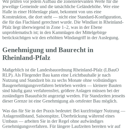
Wir prüfen vor jedem Aufbau die zonenrelevanten Werte für die
jeweilige Gemeinde und die tatsächliche Geländehöhe. Wer eine
Halle in einer Höhenlage plant, bekommt von uns eine
Konstruktion, die dort steht — nicht eine Standard-Konfiguration,
die für das Flachland gerechnet wurde. Die Windlast in Rheinland-
Pfalz liegt überwiegend in Zone 1–2, was in der Ebene
unproblematisch ist; in den Kammlagen der Mittelgebirge
berücksichtigen wir den erhöhten Windangriff in der Auslegung.
Genehmigung und Baurecht in
Rheinland-Pfalz
Maßgeblich ist die Landesbauordnung Rheinland-Pfalz (LBauO
RLP). Als Fliegender Bau kann eine Leichtbauhalle je nach
Nutzung und Standzeit bis zu sechs Monate ohne vollständiges
Baugenehmigungsverfahren betrieben werden — kleinere Bauten
sind häufig ganz verfahrensfrei, größere Anlagen müssen bei der
zuständigen Bauaufsicht angezeigt werden. Für Standzeiten jenseits
dieser Grenze ist eine Genehmigung als ortsfester Bau möglich.
Was das für Sie in der Praxis bedeutet: Bei kurzfristiger Nutzung —
Anlagenstillstand, Saisonspitze, Überbrückung während eines
Umbaus — arbeiten Sie in der Regel ohne aufwändiges
Genehmigungsverfahren. Für längere Laufzeiten bereiten wir auf