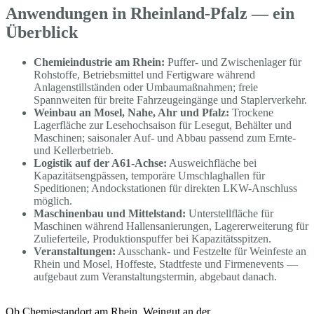
Anwendungen in Rheinland-Pfalz — ein
Überblick
Chemieindustrie am Rhein:
Puffer- und Zwischenlager für
Rohstoffe, Betriebsmittel und Fertigware während
Anlagenstillständen oder Umbaumaßnahmen; freie
Spannweiten für breite Fahrzeugeingänge und Staplerverkehr.
Weinbau an Mosel, Nahe, Ahr und Pfalz:
Trockene
Lagerfläche zur Lesehochsaison für Lesegut, Behälter und
Maschinen; saisonaler Auf- und Abbau passend zum Ernte-
und Kellerbetrieb.
Logistik auf der A61-Achse:
Ausweichfläche bei
Kapazitätsengpässen, temporäre Umschlaghallen für
Speditionen; Andockstationen für direkten LKW-Anschluss
möglich.
Maschinenbau und Mittelstand:
Unterstellfläche für
Maschinen während Hallensanierungen, Lagererweiterung für
Zulieferteile, Produktionspuffer bei Kapazitätsspitzen.
Veranstaltungen:
Ausschank- und Festzelte für Weinfeste an
Rhein und Mosel, Hoffeste, Stadtfeste und Firmenevents —
aufgebaut zum Veranstaltungstermin, abgebaut danach.
Ob Chemiestandort am Rhein, Weingut an der