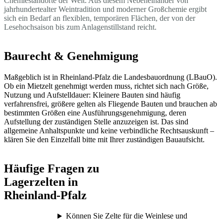
Chemiestandorte der Welt. Aus diesem Nebeneinander von
jahrhundertealter Weintradition und moderner Großchemie ergibt
sich ein Bedarf an flexiblen, temporären Flächen, der von der
Lesehochsaison bis zum Anlagenstillstand reicht.
Baurecht & Genehmigung
Maßgeblich ist in Rheinland-Pfalz die Landesbauordnung (LBauO).
Ob ein Mietzelt genehmigt werden muss, richtet sich nach Größe,
Nutzung und Aufstelldauer: Kleinere Bauten sind häufig
verfahrensfrei, größere gelten als Fliegende Bauten und brauchen ab
bestimmten Größen eine Ausführungsgenehmigung, deren
Aufstellung der zuständigen Stelle anzuzeigen ist. Das sind
allgemeine Anhaltspunkte und keine verbindliche Rechtsauskunft –
klären Sie den Einzelfall bitte mit Ihrer zuständigen Bauaufsicht.
Häufige Fragen zu
Lagerzelten in
Rheinland-Pfalz
Können Sie Zelte für die Weinlese und