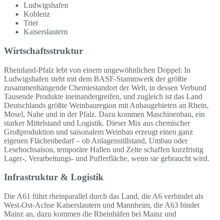
Ludwigshafen
Koblenz
Trier
Kaiserslautern
Wirtschaftsstruktur
Rheinland-Pfalz lebt von einem ungewöhnlichen Doppel: In
Ludwigshafen steht mit dem BASF-Stammwerk der größte
zusammenhängende Chemiestandort der Welt, in dessen Verbund
Tausende Produkte ineinandergreifen, und zugleich ist das Land
Deutschlands größte Weinbauregion mit Anbaugebieten an Rhein,
Mosel, Nahe und in der Pfalz. Dazu kommen Maschinenbau, ein
starker Mittelstand und Logistik. Dieser Mix aus chemischer
Großproduktion und saisonalem Weinbau erzeugt einen ganz
eigenen Flächenbedarf – ob Anlagenstillstand, Umbau oder
Lesehochsaison, temporäre Hallen und Zelte schaffen kurzfristig
Lager-, Verarbeitungs- und Pufferfläche, wenn sie gebraucht wird.
Infrastruktur & Logistik
Die A61 führt rheinparallel durch das Land, die A6 verbindet als
West-Ost-Achse Kaiserslautern und Mannheim, die A63 bindet
Mainz an, dazu kommen die Rheinhäfen bei Mainz und