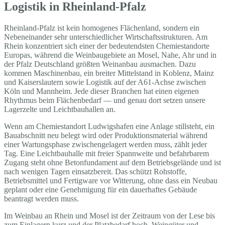
Logistik in Rheinland-Pfalz
Rheinland-Pfalz ist kein homogenes Flächenland, sondern ein
Nebeneinander sehr unterschiedlicher Wirtschaftsstrukturen. Am
Rhein konzentriert sich einer der bedeutendsten Chemiestandorte
Europas, während die Weinbaugebiete an Mosel, Nahe, Ahr und in
der Pfalz Deutschland größten Weinanbau ausmachen. Dazu
kommen Maschinenbau, ein breiter Mittelstand in Koblenz, Mainz
und Kaiserslautern sowie Logistik auf der A61-Achse zwischen
Köln und Mannheim. Jede dieser Branchen hat einen eigenen
Rhythmus beim Flächenbedarf — und genau dort setzen unsere
Lagerzelte und Leichtbauhallen an.
Wenn am Chemiestandort Ludwigshafen eine Anlage stillsteht, ein
Bauabschnitt neu belegt wird oder Produktionsmaterial während
einer Wartungsphase zwischengelagert werden muss, zählt jeder
Tag. Eine Leichtbauhalle mit freier Spannweite und befahrbarem
Zugang steht ohne Betonfundament auf dem Betriebsgelände und ist
nach wenigen Tagen einsatzbereit. Das schützt Rohstoffe,
Betriebsmittel und Fertigware vor Witterung, ohne dass ein Neubau
geplant oder eine Genehmigung für ein dauerhaftes Gebäude
beantragt werden muss.
Im Weinbau an Rhein und Mosel ist der Zeitraum von der Lese bis
zum Einlagern kurz und der Platzbedarf hoch. Weingüter und