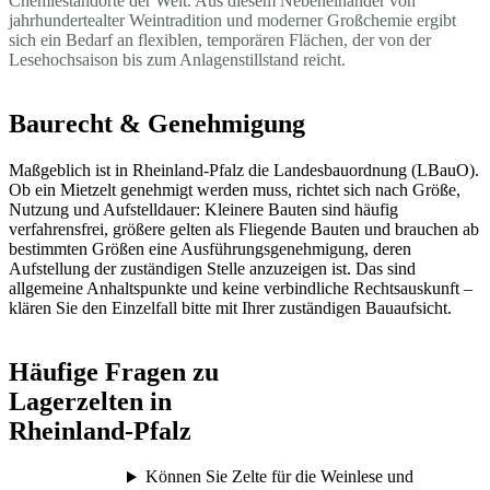
Chemiestandorte der Welt. Aus diesem Nebeneinander von
jahrhundertealter Weintradition und moderner Großchemie ergibt
sich ein Bedarf an flexiblen, temporären Flächen, der von der
Lesehochsaison bis zum Anlagenstillstand reicht.
Baurecht & Genehmigung
Maßgeblich ist in Rheinland-Pfalz die Landesbauordnung (LBauO).
Ob ein Mietzelt genehmigt werden muss, richtet sich nach Größe,
Nutzung und Aufstelldauer: Kleinere Bauten sind häufig
verfahrensfrei, größere gelten als Fliegende Bauten und brauchen ab
bestimmten Größen eine Ausführungsgenehmigung, deren
Aufstellung der zuständigen Stelle anzuzeigen ist. Das sind
allgemeine Anhaltspunkte und keine verbindliche Rechtsauskunft –
klären Sie den Einzelfall bitte mit Ihrer zuständigen Bauaufsicht.
Häufige Fragen zu
Lagerzelten in
Rheinland-Pfalz
Können Sie Zelte für die Weinlese und