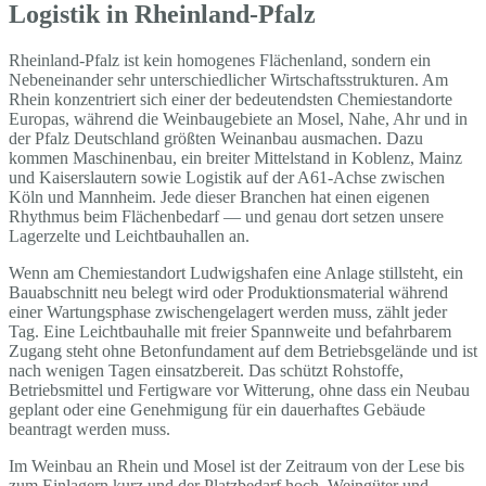
Logistik in Rheinland-Pfalz
Rheinland-Pfalz ist kein homogenes Flächenland, sondern ein
Nebeneinander sehr unterschiedlicher Wirtschaftsstrukturen. Am
Rhein konzentriert sich einer der bedeutendsten Chemiestandorte
Europas, während die Weinbaugebiete an Mosel, Nahe, Ahr und in
der Pfalz Deutschland größten Weinanbau ausmachen. Dazu
kommen Maschinenbau, ein breiter Mittelstand in Koblenz, Mainz
und Kaiserslautern sowie Logistik auf der A61-Achse zwischen
Köln und Mannheim. Jede dieser Branchen hat einen eigenen
Rhythmus beim Flächenbedarf — und genau dort setzen unsere
Lagerzelte und Leichtbauhallen an.
Wenn am Chemiestandort Ludwigshafen eine Anlage stillsteht, ein
Bauabschnitt neu belegt wird oder Produktionsmaterial während
einer Wartungsphase zwischengelagert werden muss, zählt jeder
Tag. Eine Leichtbauhalle mit freier Spannweite und befahrbarem
Zugang steht ohne Betonfundament auf dem Betriebsgelände und ist
nach wenigen Tagen einsatzbereit. Das schützt Rohstoffe,
Betriebsmittel und Fertigware vor Witterung, ohne dass ein Neubau
geplant oder eine Genehmigung für ein dauerhaftes Gebäude
beantragt werden muss.
Im Weinbau an Rhein und Mosel ist der Zeitraum von der Lese bis
zum Einlagern kurz und der Platzbedarf hoch. Weingüter und