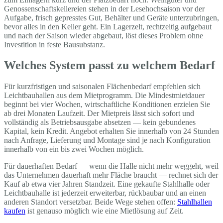
Genossenschaftskellereien stehen in der Lesehochsaison vor der
Aufgabe, frisch gepresstes Gut, Behälter und Geräte unterzubringen,
bevor alles in den Keller geht. Ein Lagerzelt, rechtzeitig aufgebaut
und nach der Saison wieder abgebaut, löst dieses Problem ohne
Investition in feste Bausubstanz.
Welches System passt zu welchem Bedarf
Für kurzfristigen und saisonalen Flächenbedarf empfehlen sich
Leichtbauhallen aus dem Mietprogramm. Die Mindestmietdauer
beginnt bei vier Wochen, wirtschaftliche Konditionen erzielen Sie
ab drei Monaten Laufzeit. Der Mietpreis lässt sich sofort und
vollständig als Betriebsausgabe absetzen — kein gebundenes
Kapital, kein Kredit. Angebot erhalten Sie innerhalb von 24 Stunden
nach Anfrage, Lieferung und Montage sind je nach Konfiguration
innerhalb von ein bis zwei Wochen möglich.
Für dauerhaften Bedarf — wenn die Halle nicht mehr weggeht, weil
das Unternehmen dauerhaft mehr Fläche braucht — rechnet sich der
Kauf ab etwa vier Jahren Standzeit. Eine gekaufte Stahlhalle oder
Leichtbauhalle ist jederzeit erweiterbar, rückbaubar und an einen
anderen Standort versetzbar. Beide Wege stehen offen:
Stahlhallen
kaufen
ist genauso möglich wie eine Mietlösung auf Zeit.