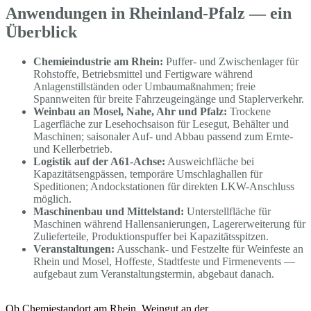
Anwendungen in Rheinland-Pfalz — ein
Überblick
Chemieindustrie am Rhein:
Puffer- und Zwischenlager für
Rohstoffe, Betriebsmittel und Fertigware während
Anlagenstillständen oder Umbaumaßnahmen; freie
Spannweiten für breite Fahrzeugeingänge und Staplerverkehr.
Weinbau an Mosel, Nahe, Ahr und Pfalz:
Trockene
Lagerfläche zur Lesehochsaison für Lesegut, Behälter und
Maschinen; saisonaler Auf- und Abbau passend zum Ernte-
und Kellerbetrieb.
Logistik auf der A61-Achse:
Ausweichfläche bei
Kapazitätsengpässen, temporäre Umschlaghallen für
Speditionen; Andockstationen für direkten LKW-Anschluss
möglich.
Maschinenbau und Mittelstand:
Unterstellfläche für
Maschinen während Hallensanierungen, Lagererweiterung für
Zulieferteile, Produktionspuffer bei Kapazitätsspitzen.
Veranstaltungen:
Ausschank- und Festzelte für Weinfeste an
Rhein und Mosel, Hoffeste, Stadtfeste und Firmenevents —
aufgebaut zum Veranstaltungstermin, abgebaut danach.
Ob Chemiestandort am Rhein, Weingut an der