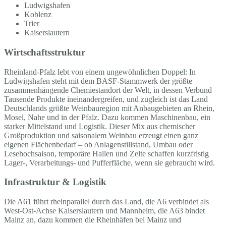
Ludwigshafen
Koblenz
Trier
Kaiserslautern
Wirtschaftsstruktur
Rheinland-Pfalz lebt von einem ungewöhnlichen Doppel: In
Ludwigshafen steht mit dem BASF-Stammwerk der größte
zusammenhängende Chemiestandort der Welt, in dessen Verbund
Tausende Produkte ineinandergreifen, und zugleich ist das Land
Deutschlands größte Weinbauregion mit Anbaugebieten an Rhein,
Mosel, Nahe und in der Pfalz. Dazu kommen Maschinenbau, ein
starker Mittelstand und Logistik. Dieser Mix aus chemischer
Großproduktion und saisonalem Weinbau erzeugt einen ganz
eigenen Flächenbedarf – ob Anlagenstillstand, Umbau oder
Lesehochsaison, temporäre Hallen und Zelte schaffen kurzfristig
Lager-, Verarbeitungs- und Pufferfläche, wenn sie gebraucht wird.
Infrastruktur & Logistik
Die A61 führt rheinparallel durch das Land, die A6 verbindet als
West-Ost-Achse Kaiserslautern und Mannheim, die A63 bindet
Mainz an, dazu kommen die Rheinhäfen bei Mainz und