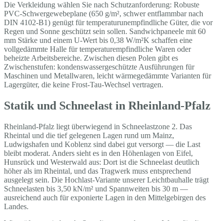
Die Verkleidung wählen Sie nach Schutzanforderung: Robuste
PVC-Schwergewebeplane (650 g/m², schwer entflammbar nach
DIN 4102-B1) genügt für temperaturunempfindliche Güter, die vor
Regen und Sonne geschützt sein sollen. Sandwichpaneele mit 60
mm Stärke und einem U-Wert bis 0,38 W/m²K schaffen eine
vollgedämmte Halle für temperaturempfindliche Waren oder
beheizte Arbeitsbereiche. Zwischen diesen Polen gibt es
Zwischenstufen: kondenswassergeschützte Ausführungen für
Maschinen und Metallwaren, leicht wärmegedämmte Varianten für
Lagergüter, die keine Frost-Tau-Wechsel vertragen.
Statik und Schneelast in Rheinland-Pfalz
Rheinland-Pfalz liegt überwiegend in Schneelastzone 2. Das
Rheintal und die tief gelegenen Lagen rund um Mainz,
Ludwigshafen und Koblenz sind dabei gut versorgt — die Last
bleibt moderat. Anders sieht es in den Höhenlagen von Eifel,
Hunsrück und Westerwald aus: Dort ist die Schneelast deutlich
höher als im Rheintal, und das Tragwerk muss entsprechend
ausgelegt sein. Die Hochlast-Variante unserer Leichtbauhalle trägt
Schneelasten bis 3,50 kN/m² und Spannweiten bis 30 m —
ausreichend auch für exponierte Lagen in den Mittelgebirgen des
Landes.