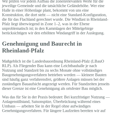
Wir prüfen vor jedem Aufbau die zonenrelevanten Werte für die
jeweilige Gemeinde und die tatsächliche Geländehöhe. Wer eine
Halle in einer Höhenlage plant, bekommt von uns eine
Konstruktion, die dort steht — nicht eine Standard-Konfiguration,
die für das Flachland gerechnet wurde. Die Windlast in Rheinland-
Pfalz liegt überwiegend in Zone 1–2, was in der Ebene
unproblematisch ist; in den Kammlagen der Mittelgebirge
berücksichtigen wir den erhöhten Windangriff in der Auslegung.
Genehmigung und Baurecht in
Rheinland-Pfalz
Maßgeblich ist die Landesbauordnung Rheinland-Pfalz (LBauO
RLP). Als Fliegender Bau kann eine Leichtbauhalle je nach
Nutzung und Standzeit bis zu sechs Monate ohne vollständiges
Baugenehmigungsverfahren betrieben werden — kleinere Bauten
sind häufig ganz verfahrensfrei, größere Anlagen müssen bei der
zuständigen Bauaufsicht angezeigt werden. Für Standzeiten jenseits
dieser Grenze ist eine Genehmigung als ortsfester Bau möglich.
Was das für Sie in der Praxis bedeutet: Bei kurzfristiger Nutzung —
Anlagenstillstand, Saisonspitze, Überbrückung während eines
Umbaus — arbeiten Sie in der Regel ohne aufwändiges
Genehmigungsverfahren. Für längere Laufzeiten bereiten wir auf