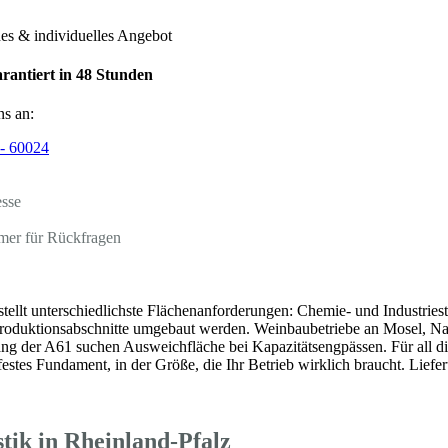
hes & individuelles Angebot
rantiert in 48 Stunden
ns an:
- 60024
esse
mer für Rückfragen
stellt unterschiedlichste Flächenanforderungen: Chemie- und Industrie
 Produktionsabschnitte umgebaut werden. Weinbaubetriebe an Mosel, Nah
ang der A61 suchen Ausweichfläche bei Kapazitätsengpässen. Für all die
festes Fundament, in der Größe, die Ihr Betrieb wirklich braucht. Lief
tik in Rheinland-Pfalz