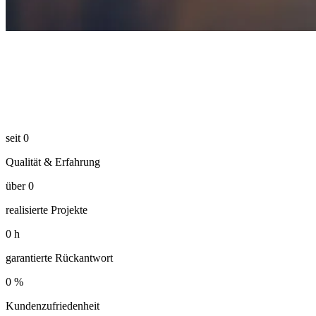
seit
0
Qualität & Erfahrung
über
0
realisierte Projekte
0
h
garantierte Rückantwort
0
%
Kundenzufriedenheit