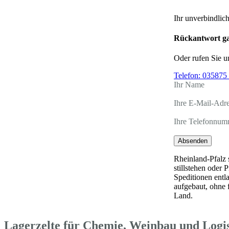
Ihr unverbindlic
Rückantwort ga
Oder rufen Sie u
Telefon:
035875 
Ihr Name
Ihre E-Mail-Adr
Ihre Telefonnum
Absenden
Rheinland-Pfalz 
stillstehen oder
Speditionen entl
aufgebaut, ohne 
Land.
Lagerzelte für Chemie, Weinbau und Logis