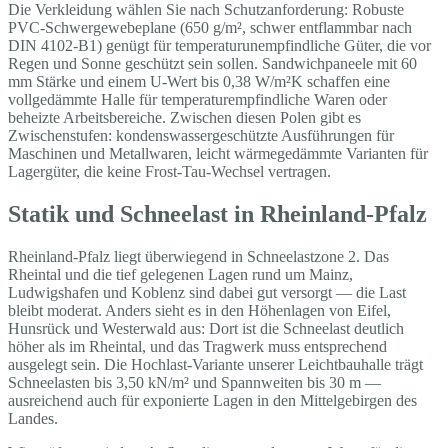
Die Verkleidung wählen Sie nach Schutzanforderung: Robuste
PVC-Schwergewebeplane (650 g/m², schwer entflammbar nach
DIN 4102-B1) genügt für temperaturunempfindliche Güter, die vor
Regen und Sonne geschützt sein sollen. Sandwichpaneele mit 60
mm Stärke und einem U-Wert bis 0,38 W/m²K schaffen eine
vollgedämmte Halle für temperaturempfindliche Waren oder
beheizte Arbeitsbereiche. Zwischen diesen Polen gibt es
Zwischenstufen: kondenswassergeschützte Ausführungen für
Maschinen und Metallwaren, leicht wärmegedämmte Varianten für
Lagergüter, die keine Frost-Tau-Wechsel vertragen.
Statik und Schneelast in Rheinland-Pfalz
Rheinland-Pfalz liegt überwiegend in Schneelastzone 2. Das
Rheintal und die tief gelegenen Lagen rund um Mainz,
Ludwigshafen und Koblenz sind dabei gut versorgt — die Last
bleibt moderat. Anders sieht es in den Höhenlagen von Eifel,
Hunsrück und Westerwald aus: Dort ist die Schneelast deutlich
höher als im Rheintal, und das Tragwerk muss entsprechend
ausgelegt sein. Die Hochlast-Variante unserer Leichtbauhalle trägt
Schneelasten bis 3,50 kN/m² und Spannweiten bis 30 m —
ausreichend auch für exponierte Lagen in den Mittelgebirgen des
Landes.