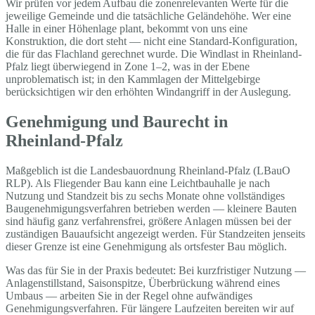
Wir prüfen vor jedem Aufbau die zonenrelevanten Werte für die
jeweilige Gemeinde und die tatsächliche Geländehöhe. Wer eine
Halle in einer Höhenlage plant, bekommt von uns eine
Konstruktion, die dort steht — nicht eine Standard-Konfiguration,
die für das Flachland gerechnet wurde. Die Windlast in Rheinland-
Pfalz liegt überwiegend in Zone 1–2, was in der Ebene
unproblematisch ist; in den Kammlagen der Mittelgebirge
berücksichtigen wir den erhöhten Windangriff in der Auslegung.
Genehmigung und Baurecht in
Rheinland-Pfalz
Maßgeblich ist die Landesbauordnung Rheinland-Pfalz (LBauO
RLP). Als Fliegender Bau kann eine Leichtbauhalle je nach
Nutzung und Standzeit bis zu sechs Monate ohne vollständiges
Baugenehmigungsverfahren betrieben werden — kleinere Bauten
sind häufig ganz verfahrensfrei, größere Anlagen müssen bei der
zuständigen Bauaufsicht angezeigt werden. Für Standzeiten jenseits
dieser Grenze ist eine Genehmigung als ortsfester Bau möglich.
Was das für Sie in der Praxis bedeutet: Bei kurzfristiger Nutzung —
Anlagenstillstand, Saisonspitze, Überbrückung während eines
Umbaus — arbeiten Sie in der Regel ohne aufwändiges
Genehmigungsverfahren. Für längere Laufzeiten bereiten wir auf