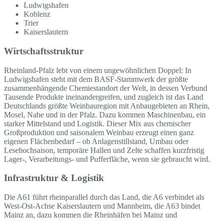
Ludwigshafen
Koblenz
Trier
Kaiserslautern
Wirtschaftsstruktur
Rheinland-Pfalz lebt von einem ungewöhnlichen Doppel: In
Ludwigshafen steht mit dem BASF-Stammwerk der größte
zusammenhängende Chemiestandort der Welt, in dessen Verbund
Tausende Produkte ineinandergreifen, und zugleich ist das Land
Deutschlands größte Weinbauregion mit Anbaugebieten an Rhein,
Mosel, Nahe und in der Pfalz. Dazu kommen Maschinenbau, ein
starker Mittelstand und Logistik. Dieser Mix aus chemischer
Großproduktion und saisonalem Weinbau erzeugt einen ganz
eigenen Flächenbedarf – ob Anlagenstillstand, Umbau oder
Lesehochsaison, temporäre Hallen und Zelte schaffen kurzfristig
Lager-, Verarbeitungs- und Pufferfläche, wenn sie gebraucht wird.
Infrastruktur & Logistik
Die A61 führt rheinparallel durch das Land, die A6 verbindet als
West-Ost-Achse Kaiserslautern und Mannheim, die A63 bindet
Mainz an, dazu kommen die Rheinhäfen bei Mainz und