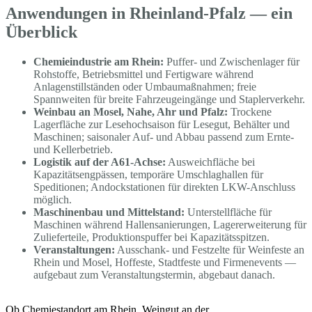
Anwendungen in Rheinland-Pfalz — ein
Überblick
Chemieindustrie am Rhein:
Puffer- und Zwischenlager für
Rohstoffe, Betriebsmittel und Fertigware während
Anlagenstillständen oder Umbaumaßnahmen; freie
Spannweiten für breite Fahrzeugeingänge und Staplerverkehr.
Weinbau an Mosel, Nahe, Ahr und Pfalz:
Trockene
Lagerfläche zur Lesehochsaison für Lesegut, Behälter und
Maschinen; saisonaler Auf- und Abbau passend zum Ernte-
und Kellerbetrieb.
Logistik auf der A61-Achse:
Ausweichfläche bei
Kapazitätsengpässen, temporäre Umschlaghallen für
Speditionen; Andockstationen für direkten LKW-Anschluss
möglich.
Maschinenbau und Mittelstand:
Unterstellfläche für
Maschinen während Hallensanierungen, Lagererweiterung für
Zulieferteile, Produktionspuffer bei Kapazitätsspitzen.
Veranstaltungen:
Ausschank- und Festzelte für Weinfeste an
Rhein und Mosel, Hoffeste, Stadtfeste und Firmenevents —
aufgebaut zum Veranstaltungstermin, abgebaut danach.
Ob Chemiestandort am Rhein, Weingut an der