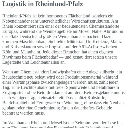
Logistik in Rheinland-Pfalz
Rheinland-Pfalz ist kein homogenes Flächenland, sondern ein
Nebeneinander sehr unterschiedlicher Wirtschaftsstrukturen. Am
Rhein konzentriert sich einer der bedeutendsten Chemiestandorte
Europas, während die Weinbaugebiete an Mosel, Nahe, Ahr und in
der Pfalz Deutschland größten Weinanbau ausmachen. Dazu
kommen Maschinenbau, ein breiter Mittelstand in Koblenz, Mainz
und Kaiserslautern sowie Logistik auf der A61-Achse zwischen
Köln und Mannheim. Jede dieser Branchen hat einen eigenen
Rhythmus beim Flächenbedarf — und genau dort setzen unsere
Lagerzelte und Leichtbauhallen an.
Wenn am Chemiestandort Ludwigshafen eine Anlage stillsteht, ein
Bauabschnitt neu belegt wird oder Produktionsmaterial während
einer Wartungsphase zwischengelagert werden muss, zählt jeder
Tag. Eine Leichtbauhalle mit freier Spannweite und befahrbarem
Zugang steht ohne Betonfundament auf dem Betriebsgelände und ist
nach wenigen Tagen einsatzbereit. Das schützt Rohstoffe,
Betriebsmittel und Fertigware vor Witterung, ohne dass ein Neubau
geplant oder eine Genehmigung für ein dauerhaftes Gebäude
beantragt werden muss.
Im Weinbau an Rhein und Mosel ist der Zeitraum von der Lese bis
zum Einlagern kurz und der Platzbedarf hoch. Weingüter und