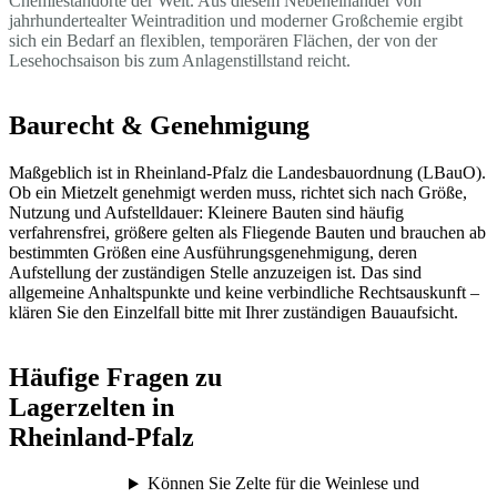
Chemiestandorte der Welt. Aus diesem Nebeneinander von
jahrhundertealter Weintradition und moderner Großchemie ergibt
sich ein Bedarf an flexiblen, temporären Flächen, der von der
Lesehochsaison bis zum Anlagenstillstand reicht.
Baurecht & Genehmigung
Maßgeblich ist in Rheinland-Pfalz die Landesbauordnung (LBauO).
Ob ein Mietzelt genehmigt werden muss, richtet sich nach Größe,
Nutzung und Aufstelldauer: Kleinere Bauten sind häufig
verfahrensfrei, größere gelten als Fliegende Bauten und brauchen ab
bestimmten Größen eine Ausführungsgenehmigung, deren
Aufstellung der zuständigen Stelle anzuzeigen ist. Das sind
allgemeine Anhaltspunkte und keine verbindliche Rechtsauskunft –
klären Sie den Einzelfall bitte mit Ihrer zuständigen Bauaufsicht.
Häufige Fragen zu
Lagerzelten in
Rheinland-Pfalz
Können Sie Zelte für die Weinlese und