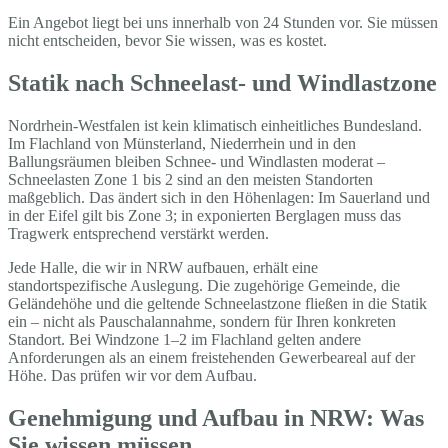
Ein Angebot liegt bei uns innerhalb von 24 Stunden vor. Sie müssen
nicht entscheiden, bevor Sie wissen, was es kostet.
Statik nach Schneelast- und Windlastzone
Nordrhein-Westfalen ist kein klimatisch einheitliches Bundesland.
Im Flachland von Münsterland, Niederrhein und in den
Ballungsräumen bleiben Schnee- und Windlasten moderat –
Schneelasten Zone 1 bis 2 sind an den meisten Standorten
maßgeblich. Das ändert sich in den Höhenlagen: Im Sauerland und
in der Eifel gilt bis Zone 3; in exponierten Berglagen muss das
Tragwerk entsprechend verstärkt werden.
Jede Halle, die wir in NRW aufbauen, erhält eine
standortspezifische Auslegung. Die zugehörige Gemeinde, die
Geländehöhe und die geltende Schneelastzone fließen in die Statik
ein – nicht als Pauschalannahme, sondern für Ihren konkreten
Standort. Bei Windzone 1–2 im Flachland gelten andere
Anforderungen als an einem freistehenden Gewerbeareal auf der
Höhe. Das prüfen wir vor dem Aufbau.
Genehmigung und Aufbau in NRW: Was
Sie wissen müssen