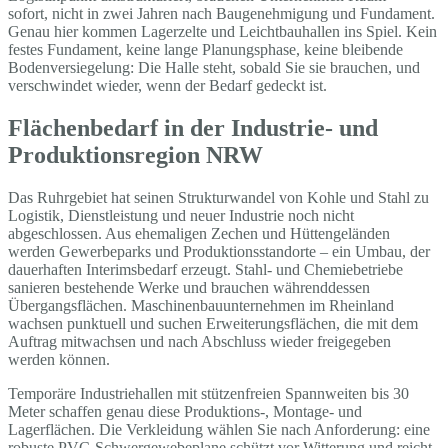
sofort, nicht in zwei Jahren nach Baugenehmigung und Fundament.
Genau hier kommen Lagerzelte und Leichtbauhallen ins Spiel. Kein
festes Fundament, keine lange Planungsphase, keine bleibende
Bodenversiegelung: Die Halle steht, sobald Sie sie brauchen, und
verschwindet wieder, wenn der Bedarf gedeckt ist.
Flächenbedarf in der Industrie- und
Produktionsregion NRW
Das Ruhrgebiet hat seinen Strukturwandel von Kohle und Stahl zu
Logistik, Dienstleistung und neuer Industrie noch nicht
abgeschlossen. Aus ehemaligen Zechen und Hüttengeländen
werden Gewerbeparks und Produktionsstandorte – ein Umbau, der
dauerhaften Interimsbedarf erzeugt. Stahl- und Chemiebetriebe
sanieren bestehende Werke und brauchen währenddessen
Übergangsflächen. Maschinenbauunternehmen im Rheinland
wachsen punktuell und suchen Erweiterungsflächen, die mit dem
Auftrag mitwachsen und nach Abschluss wieder freigegeben
werden können.
Temporäre Industriehallen mit stützenfreien Spannweiten bis 30
Meter schaffen genau diese Produktions-, Montage- und
Lagerflächen. Die Verkleidung wählen Sie nach Anforderung: eine
robuste PVC-Schwergewebeplane schützt vor Witterung und reicht