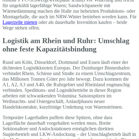
für ungekühlt lagerfähige Waren; Sandwichpaneele mit
Wärmedämmung machen die Halle zur beheizten Produktions- oder
Montagehalle, die auch im NRW-Winter betrieben werden kann. Für
Lagerzelte mieten
oder als dauerhafte Investition kaufen – beide
Wege stehen offen.
Logistik am Rhein und Ruhr: Umschlag
ohne feste Kapazitätsbindung
Rund um Köln, Düsseldorf, Dortmund und Essen läuft einer der
dichtesten Logistikknoten Europas. Der Duisburger Binnenhafen
verbindet Rhein, Schiene und Straße zu einem Umschlagzentrum,
das Millionen Tonnen Güter pro Jahr bewegt. Dazu kommen die
A1, A2, A3 und A40, die Ruhrgebiet und Rheinland engmaschig
verbinden. Speditions- und Logistikbetriebe in dieser Region
arbeiten mit schwankenden Volumina: Saisonspitzen im
Weihnachts- und Ostergeschäft, Anlaufphasen neuer
Handelskontrakte, kurzfristige Umleitung von Warenströmen.
Temporäre Lagerhallen puffern diese Spitzen, ohne dass
Lagerfläche dauerhaft vorgehalten werden muss. Breite
Sektionaltore und Andockstationen ermöglichen direkten
Staplerbetrieb und LKW-Andockung – der Umschlagbetrieb läuft in