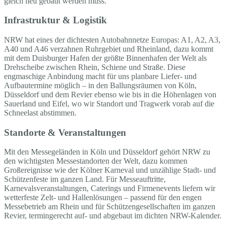
gleich neu gebaut werden muss.
Infrastruktur & Logistik
NRW hat eines der dichtesten Autobahnnetze Europas: A1, A2, A3,
A40 und A46 verzahnen Ruhrgebiet und Rheinland, dazu kommt
mit dem Duisburger Hafen der größte Binnenhafen der Welt als
Drehscheibe zwischen Rhein, Schiene und Straße. Diese
engmaschige Anbindung macht für uns planbare Liefer- und
Aufbautermine möglich – in den Ballungsräumen von Köln,
Düsseldorf und dem Revier ebenso wie bis in die Höhenlagen von
Sauerland und Eifel, wo wir Standort und Tragwerk vorab auf die
Schneelast abstimmen.
Standorte & Veranstaltungen
Mit den Messegeländen in Köln und Düsseldorf gehört NRW zu
den wichtigsten Messestandorten der Welt, dazu kommen
Großereignisse wie der Kölner Karneval und unzählige Stadt- und
Schützenfeste im ganzen Land. Für Messeauftritte,
Karnevalsveranstaltungen, Caterings und Firmenevents liefern wir
wetterfeste Zelt- und Hallenlösungen – passend für den engen
Messebetrieb am Rhein und für Schützengesellschaften im ganzen
Revier, termingerecht auf- und abgebaut im dichten NRW-Kalender.