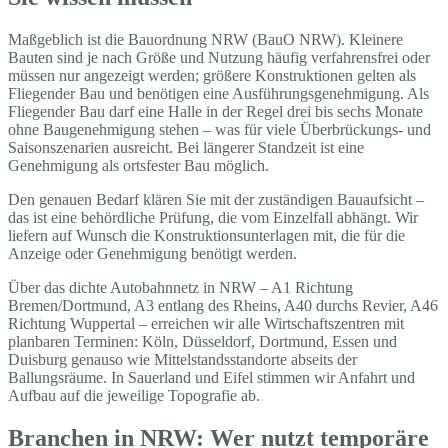
Maßgeblich ist die Bauordnung NRW (BauO NRW). Kleinere
Bauten sind je nach Größe und Nutzung häufig verfahrensfrei oder
müssen nur angezeigt werden; größere Konstruktionen gelten als
Fliegender Bau und benötigen eine Ausführungsgenehmigung. Als
Fliegender Bau darf eine Halle in der Regel drei bis sechs Monate
ohne Baugenehmigung stehen – was für viele Überbrückungs- und
Saisonszenarien ausreicht. Bei längerer Standzeit ist eine
Genehmigung als ortsfester Bau möglich.
Den genauen Bedarf klären Sie mit der zuständigen Bauaufsicht –
das ist eine behördliche Prüfung, die vom Einzelfall abhängt. Wir
liefern auf Wunsch die Konstruktionsunterlagen mit, die für die
Anzeige oder Genehmigung benötigt werden.
Über das dichte Autobahnnetz in NRW – A1 Richtung
Bremen/Dortmund, A3 entlang des Rheins, A40 durchs Revier, A46
Richtung Wuppertal – erreichen wir alle Wirtschaftszentren mit
planbaren Terminen: Köln, Düsseldorf, Dortmund, Essen und
Duisburg genauso wie Mittelstandsstandorte abseits der
Ballungsräume. In Sauerland und Eifel stimmen wir Anfahrt und
Aufbau auf die jeweilige Topografie ab.
Branchen in NRW: Wer nutzt temporäre