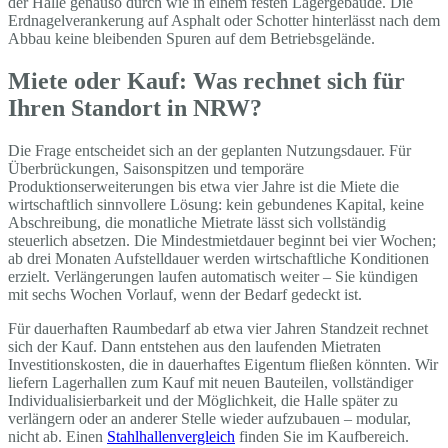
der Halle genauso durch wie in einem festen Lagergebäude. Die
Erdnagelverankerung auf Asphalt oder Schotter hinterlässt nach dem
Abbau keine bleibenden Spuren auf dem Betriebsgelände.
Miete oder Kauf: Was rechnet sich für
Ihren Standort in NRW?
Die Frage entscheidet sich an der geplanten Nutzungsdauer. Für
Überbrückungen, Saisonspitzen und temporäre
Produktionserweiterungen bis etwa vier Jahre ist die Miete die
wirtschaftlich sinnvollere Lösung: kein gebundenes Kapital, keine
Abschreibung, die monatliche Mietrate lässt sich vollständig
steuerlich absetzen. Die Mindestmietdauer beginnt bei vier Wochen;
ab drei Monaten Aufstelldauer werden wirtschaftliche Konditionen
erzielt. Verlängerungen laufen automatisch weiter – Sie kündigen
mit sechs Wochen Vorlauf, wenn der Bedarf gedeckt ist.
Für dauerhaften Raumbedarf ab etwa vier Jahren Standzeit rechnet
sich der Kauf. Dann entstehen aus den laufenden Mietraten
Investitionskosten, die in dauerhaftes Eigentum fließen könnten. Wir
liefern Lagerhallen zum Kauf mit neuen Bauteilen, vollständiger
Individualisierbarkeit und der Möglichkeit, die Halle später zu
verlängern oder an anderer Stelle wieder aufzubauen – modular,
nicht ab. Einen
Stahlhallenvergleich
finden Sie im Kaufbereich.