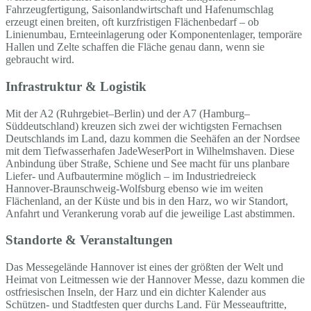
Fahrzeugfertigung, Saisonlandwirtschaft und Hafenumschlag
erzeugt einen breiten, oft kurzfristigen Flächenbedarf – ob
Linienumbau, Ernteeinlagerung oder Komponentenlager, temporäre
Hallen und Zelte schaffen die Fläche genau dann, wenn sie
gebraucht wird.
Infrastruktur & Logistik
Mit der A2 (Ruhrgebiet–Berlin) und der A7 (Hamburg–
Süddeutschland) kreuzen sich zwei der wichtigsten Fernachsen
Deutschlands im Land, dazu kommen die Seehäfen an der Nordsee
mit dem Tiefwasserhafen JadeWeserPort in Wilhelmshaven. Diese
Anbindung über Straße, Schiene und See macht für uns planbare
Liefer- und Aufbautermine möglich – im Industriedreieck
Hannover-Braunschweig-Wolfsburg ebenso wie im weiten
Flächenland, an der Küste und bis in den Harz, wo wir Standort,
Anfahrt und Verankerung vorab auf die jeweilige Last abstimmen.
Standorte & Veranstaltungen
Das Messegelände Hannover ist eines der größten der Welt und
Heimat von Leitmessen wie der Hannover Messe, dazu kommen die
ostfriesischen Inseln, der Harz und ein dichter Kalender aus
Schützen- und Stadtfesten quer durchs Land. Für Messeauftritte,