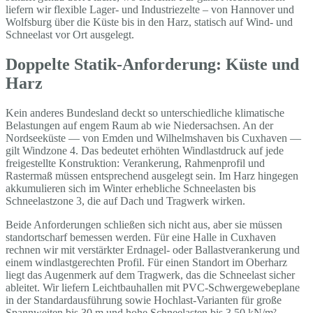
liefern wir flexible Lager- und Industriezelte – von Hannover und
Wolfsburg über die Küste bis in den Harz, statisch auf Wind- und
Schneelast vor Ort ausgelegt.
Doppelte Statik-Anforderung: Küste und
Harz
Kein anderes Bundesland deckt so unterschiedliche klimatische
Belastungen auf engem Raum ab wie Niedersachsen. An der
Nordseeküste — von Emden und Wilhelmshaven bis Cuxhaven —
gilt Windzone 4. Das bedeutet erhöhten Windlastdruck auf jede
freigestellte Konstruktion: Verankerung, Rahmenprofil und
Rastermaß müssen entsprechend ausgelegt sein. Im Harz hingegen
akkumulieren sich im Winter erhebliche Schneelasten bis
Schneelastzone 3, die auf Dach und Tragwerk wirken.
Beide Anforderungen schließen sich nicht aus, aber sie müssen
standortscharf bemessen werden. Für eine Halle in Cuxhaven
rechnen wir mit verstärkter Erdnagel- oder Ballastverankerung und
einem windlastgerechten Profil. Für einen Standort im Oberharz
liegt das Augenmerk auf dem Tragwerk, das die Schneelast sicher
ableitet. Wir liefern Leichtbauhallen mit PVC-Schwergewebeplane
in der Standardausführung sowie Hochlast-Varianten für große
Spannweiten bis 30 m und hohe Schneelasten bis 3,50 kN/m² —