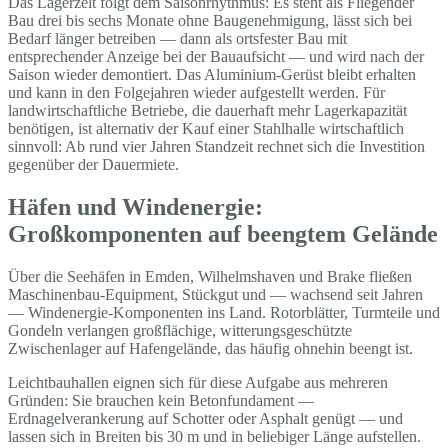
Das Lagerzelt folgt dem Saisonrhythmus: Es steht als Fliegender
Bau drei bis sechs Monate ohne Baugenehmigung, lässt sich bei
Bedarf länger betreiben — dann als ortsfester Bau mit
entsprechender Anzeige bei der Bauaufsicht — und wird nach der
Saison wieder demontiert. Das Aluminium-Gerüst bleibt erhalten
und kann in den Folgejahren wieder aufgestellt werden. Für
landwirtschaftliche Betriebe, die dauerhaft mehr Lagerkapazität
benötigen, ist alternativ der Kauf einer Stahlhalle wirtschaftlich
sinnvoll: Ab rund vier Jahren Standzeit rechnet sich die Investition
gegenüber der Dauermiete.
Häfen und Windenergie:
Großkomponenten auf beengtem Gelände
Über die Seehäfen in Emden, Wilhelmshaven und Brake fließen
Maschinenbau-Equipment, Stückgut und — wachsend seit Jahren
— Windenergie-Komponenten ins Land. Rotorblätter, Turmteile und
Gondeln verlangen großflächige, witterungsgeschützte
Zwischenlager auf Hafengelände, das häufig ohnehin beengt ist.
Leichtbauhallen eignen sich für diese Aufgabe aus mehreren
Gründen: Sie brauchen kein Betonfundament —
Erdnagelverankerung auf Schotter oder Asphalt genügt — und
lassen sich in Breiten bis 30 m und in beliebiger Länge aufstellen.