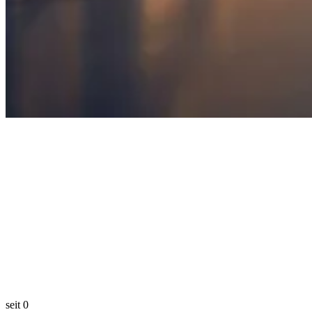
seit
0