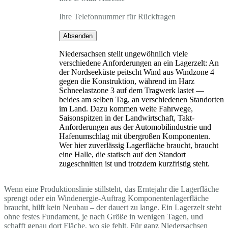
Ihre Telefonnummer für Rückfragen
Absenden
Niedersachsen stellt ungewöhnlich viele
verschiedene Anforderungen an ein Lagerzelt: An
der Nordseeküste peitscht Wind aus Windzone 4
gegen die Konstruktion, während im Harz
Schneelastzone 3 auf dem Tragwerk lastet —
beides am selben Tag, an verschiedenen Standorten
im Land. Dazu kommen weite Fahrwege,
Saisonspitzen in der Landwirtschaft, Takt-
Anforderungen aus der Automobilindustrie und
Hafenumschlag mit übergroßen Komponenten.
Wer hier zuverlässig Lagerfläche braucht, braucht
eine Halle, die statisch auf den Standort
zugeschnitten ist und trotzdem kurzfristig steht.
Wenn eine Produktionslinie stillsteht, das Erntejahr die Lagerfläche
sprengt oder ein Windenergie-Auftrag Komponentenlagerfläche
braucht, hilft kein Neubau – der dauert zu lange. Ein Lagerzelt steht
ohne festes Fundament, je nach Größe in wenigen Tagen, und
schafft genau dort Fläche, wo sie fehlt. Für ganz Niedersachsen