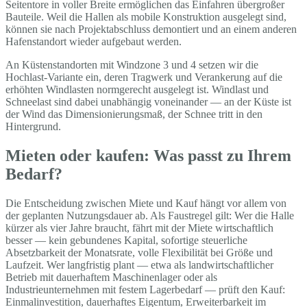
Seitentore in voller Breite ermöglichen das Einfahren übergroßer
Bauteile. Weil die Hallen als mobile Konstruktion ausgelegt sind,
können sie nach Projektabschluss demontiert und an einem anderen
Hafenstandort wieder aufgebaut werden.
An Küstenstandorten mit Windzone 3 und 4 setzen wir die
Hochlast-Variante ein, deren Tragwerk und Verankerung auf die
erhöhten Windlasten normgerecht ausgelegt ist. Windlast und
Schneelast sind dabei unabhängig voneinander — an der Küste ist
der Wind das Dimensionierungsmaß, der Schnee tritt in den
Hintergrund.
Mieten oder kaufen: Was passt zu Ihrem
Bedarf?
Die Entscheidung zwischen Miete und Kauf hängt vor allem von
der geplanten Nutzungsdauer ab. Als Faustregel gilt: Wer die Halle
kürzer als vier Jahre braucht, fährt mit der Miete wirtschaftlich
besser — kein gebundenes Kapital, sofortige steuerliche
Absetzbarkeit der Monatsrate, volle Flexibilität bei Größe und
Laufzeit. Wer langfristig plant — etwa als landwirtschaftlicher
Betrieb mit dauerhaftem Maschinenlager oder als
Industrieunternehmen mit festem Lagerbedarf — prüft den Kauf:
Einmalinvestition, dauerhaftes Eigentum, Erweiterbarkeit im