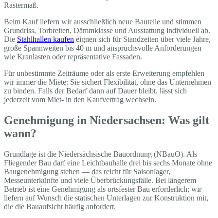
Rastermaß.
Beim Kauf liefern wir ausschließlich neue Bauteile und stimmen
Grundriss, Torbreiten, Dämmklasse und Ausstattung individuell ab.
Die
Stahlhallen kaufen
eignen sich für Standzeiten über viele Jahre,
große Spannweiten bis 40 m und anspruchsvolle Anforderungen
wie Kranlasten oder repräsentative Fassaden.
Für unbestimmte Zeiträume oder als erste Erweiterung empfehlen
wir immer die Miete: Sie sichert Flexibilität, ohne das Unternehmen
zu binden. Falls der Bedarf dann auf Dauer bleibt, lässt sich
jederzeit vom Miet- in den Kaufvertrag wechseln.
Genehmigung in Niedersachsen: Was gilt
wann?
Grundlage ist die Niedersächsische Bauordnung (NBauO). Als
Fliegender Bau darf eine Leichtbauhalle drei bis sechs Monate ohne
Baugenehmigung stehen — das reicht für Saisonlager,
Messeunterkünfte und viele Überbrückungsfälle. Bei längerem
Betrieb ist eine Genehmigung als ortsfester Bau erforderlich; wir
liefern auf Wunsch die statischen Unterlagen zur Konstruktion mit,
die die Bauaufsicht häufig anfordert.