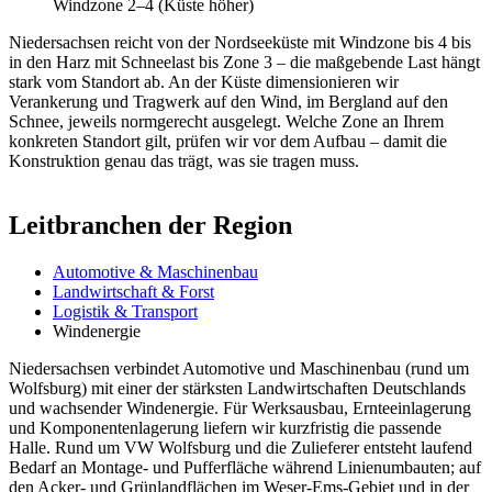
Windzone 2–4 (Küste höher)
Niedersachsen reicht von der Nordseeküste mit Windzone bis 4 bis
in den Harz mit Schneelast bis Zone 3 – die maßgebende Last hängt
stark vom Standort ab. An der Küste dimensionieren wir
Verankerung und Tragwerk auf den Wind, im Bergland auf den
Schnee, jeweils normgerecht ausgelegt. Welche Zone an Ihrem
konkreten Standort gilt, prüfen wir vor dem Aufbau – damit die
Konstruktion genau das trägt, was sie tragen muss.
Leitbranchen der Region
Automotive & Maschinenbau
Landwirtschaft & Forst
Logistik & Transport
Windenergie
Niedersachsen verbindet Automotive und Maschinenbau (rund um
Wolfsburg) mit einer der stärksten Landwirtschaften Deutschlands
und wachsender Windenergie. Für Werksausbau, Ernteeinlagerung
und Komponentenlagerung liefern wir kurzfristig die passende
Halle. Rund um VW Wolfsburg und die Zulieferer entsteht laufend
Bedarf an Montage- und Pufferfläche während Linienumbauten; auf
den Acker- und Grünlandflächen im Weser-Ems-Gebiet und in der