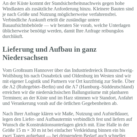
An der Küste kommt der Standsicherheitsnachweis gegen hohe
Windlasten als zusätzliche Anforderung hinzu. Kleinere Bauten sind
je nach Größe und Nutzung möglicherweise verfahrensfrei.
Verbindliche Auskunft erteilt die zuständige untere
Bauaufsichtsbehörde — wir beraten Sie vorab, welche Unterlagen
üblicherweise benötigt werden, damit Ihre Anfrage reibungslos
durchläuft.
Lieferung und Aufbau in ganz
Niedersachsen
Vom Großraum Hannover über das Industriedreieck Braunschweig-
Wolfsburg bis nach Osnabrück und Oldenburg im Westen sind wir
mit eigener Logistik und Partnern vor Ort kurzfristig zur Stelle. Über
die A2 (Ruhrgebiet–Berlin) und die A7 (Hamburg–Süddeutschland)
erreichen wir die niedersächsischen Ballungsräume mit planbaren
Terminen; an der Küste und im Harz stimmen wir Standort, Anfahrt
und Verankerung vorab auf die örtlichen Gegebenheiten ab.
Nach Ihrer Anfrage klären wir Maße, Nutzung und Aufstelldauer,
legen den Liefer- und Aufbautermin verbindlich fest und liefern auf
Wunsch die Konstruktionsunterlagen gleich mit. Eine Halle in der
Größe 15 m × 30 m ist bei einfacher Verkleidung binnen ein bis
zwei Tagen aufgebaut — bei dringendem Bedarf auch schneller,