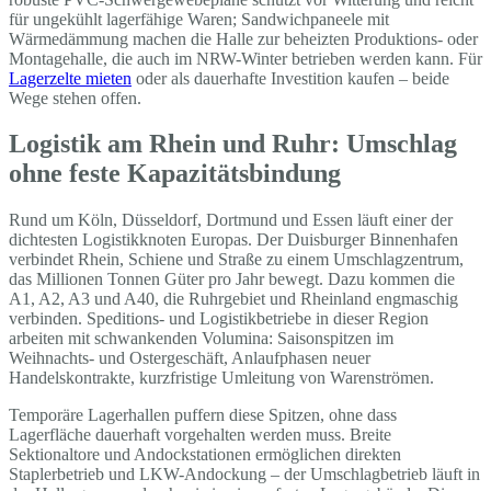
für ungekühlt lagerfähige Waren; Sandwichpaneele mit
Wärmedämmung machen die Halle zur beheizten Produktions- oder
Montagehalle, die auch im NRW-Winter betrieben werden kann. Für
Lagerzelte mieten
oder als dauerhafte Investition kaufen – beide
Wege stehen offen.
Logistik am Rhein und Ruhr: Umschlag
ohne feste Kapazitätsbindung
Rund um Köln, Düsseldorf, Dortmund und Essen läuft einer der
dichtesten Logistikknoten Europas. Der Duisburger Binnenhafen
verbindet Rhein, Schiene und Straße zu einem Umschlagzentrum,
das Millionen Tonnen Güter pro Jahr bewegt. Dazu kommen die
A1, A2, A3 und A40, die Ruhrgebiet und Rheinland engmaschig
verbinden. Speditions- und Logistikbetriebe in dieser Region
arbeiten mit schwankenden Volumina: Saisonspitzen im
Weihnachts- und Ostergeschäft, Anlaufphasen neuer
Handelskontrakte, kurzfristige Umleitung von Warenströmen.
Temporäre Lagerhallen puffern diese Spitzen, ohne dass
Lagerfläche dauerhaft vorgehalten werden muss. Breite
Sektionaltore und Andockstationen ermöglichen direkten
Staplerbetrieb und LKW-Andockung – der Umschlagbetrieb läuft in