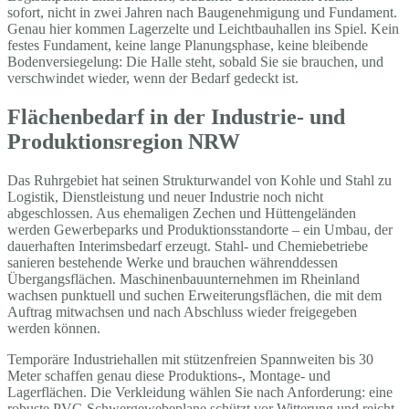
sofort, nicht in zwei Jahren nach Baugenehmigung und Fundament.
Genau hier kommen Lagerzelte und Leichtbauhallen ins Spiel. Kein
festes Fundament, keine lange Planungsphase, keine bleibende
Bodenversiegelung: Die Halle steht, sobald Sie sie brauchen, und
verschwindet wieder, wenn der Bedarf gedeckt ist.
Flächenbedarf in der Industrie- und
Produktionsregion NRW
Das Ruhrgebiet hat seinen Strukturwandel von Kohle und Stahl zu
Logistik, Dienstleistung und neuer Industrie noch nicht
abgeschlossen. Aus ehemaligen Zechen und Hüttengeländen
werden Gewerbeparks und Produktionsstandorte – ein Umbau, der
dauerhaften Interimsbedarf erzeugt. Stahl- und Chemiebetriebe
sanieren bestehende Werke und brauchen währenddessen
Übergangsflächen. Maschinenbauunternehmen im Rheinland
wachsen punktuell und suchen Erweiterungsflächen, die mit dem
Auftrag mitwachsen und nach Abschluss wieder freigegeben
werden können.
Temporäre Industriehallen mit stützenfreien Spannweiten bis 30
Meter schaffen genau diese Produktions-, Montage- und
Lagerflächen. Die Verkleidung wählen Sie nach Anforderung: eine
robuste PVC-Schwergewebeplane schützt vor Witterung und reicht