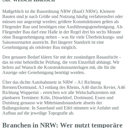
Maßgeblich ist die Bauordnung NRW (BauO NRW). Kleinere
Bauten sind je nach Größe und Nutzung häufig verfahrensfrei oder
müssen nur angezeigt werden; größere Konstruktionen gelten als
Fliegender Bau und benötigen eine Ausführungsgenehmigung. Als
Fliegender Bau darf eine Halle in der Regel drei bis sechs Monate
ohne Baugenehmigung stehen – was für viele Überbrückungs- und
Saisonszenarien ausreicht. Bei längerer Standzeit ist eine
Genehmigung als ortsfester Bau möglich.
Den genauen Bedarf klären Sie mit der zuständigen Bauaufsicht –
das ist eine behördliche Prüfung, die vom Einzelfall abhängt. Wir
liefern auf Wunsch die Konstruktionsunterlagen mit, die für die
Anzeige oder Genehmigung benötigt werden.
Über das dichte Autobahnnetz in NRW – A1 Richtung
Bremen/Dortmund, A3 entlang des Rheins, A40 durchs Revier, A46
Richtung Wuppertal – erreichen wir alle Wirtschaftszentren mit
planbaren Terminen: Köln, Düsseldorf, Dortmund, Essen und
Duisburg genauso wie Mittelstandsstandorte abseits der
Ballungsräume. In Sauerland und Eifel stimmen wir Anfahrt und
Aufbau auf die jeweilige Topografie ab.
Branchen in NRW: Wer nutzt temporäre