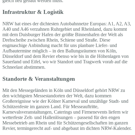
gleich neu gebaut werden muss.
Infrastruktur & Logistik
NRW hat eines der dichtesten Autobahnnetze Europas: A1, A2, A3,
A40 und A46 verzahnen Ruhrgebiet und Rheinland, dazu kommt
mit dem Duisburger Hafen der größte Binnenhafen der Welt als
Drehscheibe zwischen Rhein, Schiene und Straße. Diese
engmaschige Anbindung macht für uns planbare Liefer- und
Aufbautermine möglich – in den Ballungsräumen von Köln,
Düsseldorf und dem Revier ebenso wie bis in die Höhenlagen von
Sauerland und Eifel, wo wir Standort und Tragwerk vorab auf die
Schneelast abstimmen.
Standorte & Veranstaltungen
Mit den Messegeländen in Köln und Düsseldorf gehört NRW zu
den wichtigsten Messestandorten der Welt, dazu kommen
Großereignisse wie der Kölner Karneval und unzählige Stadt- und
Schützenfeste im ganzen Land. Für Messeauftritte,
Karnevalsveranstaltungen, Caterings und Firmenevents liefern wir
wetterfeste Zelt- und Hallenlösungen – passend für den engen
Messebetrieb am Rhein und für Schützengesellschaften im ganzen
Revier, termingerecht auf- und abgebaut im dichten NRW-Kalender.