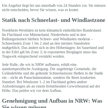
Ein Angebot liegt bei uns innerhalb von 24 Stunden vor. Sie müssen
nicht entscheiden, bevor Sie wissen, was es kostet.
Statik nach Schneelast- und Windlastzone
Nordrhein-Westfalen ist kein klimatisch einheitliches Bundesland.
Im Flachland von Münsterland, Niederrhein und in den
Ballungsräumen bleiben Schnee- und Windlasten moderat –
Schneelasten Zone 1 bis 2 sind an den meisten Standorten
maßgeblich. Das ändert sich in den Höhenlagen: Im Sauerland und
in der Eifel gilt bis Zone 3; in exponierten Berglagen muss das
Tragwerk entsprechend verstärkt werden.
Jede Halle, die wir in NRW aufbauen, erhält eine
standortspezifische Auslegung. Die zugehörige Gemeinde, die
Geländehöhe und die geltende Schneelastzone fließen in die Statik
ein – nicht als Pauschalannahme, sondern für Ihren konkreten
Standort. Bei Windzone 1–2 im Flachland gelten andere
Anforderungen als an einem freistehenden Gewerbeareal auf der
Höhe. Das prüfen wir vor dem Aufbau.
Genehmigung und Aufbau in NRW: Was
Sie wissen müssen