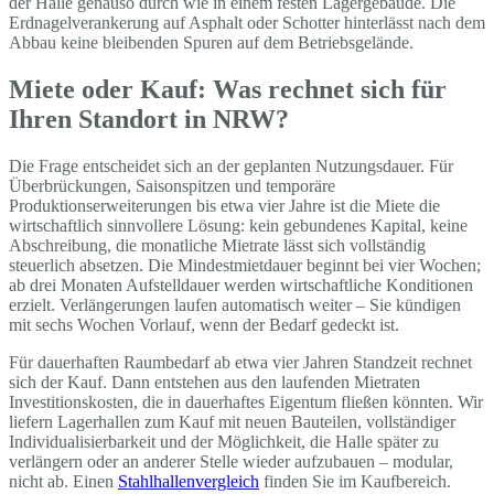
der Halle genauso durch wie in einem festen Lagergebäude. Die
Erdnagelverankerung auf Asphalt oder Schotter hinterlässt nach dem
Abbau keine bleibenden Spuren auf dem Betriebsgelände.
Miete oder Kauf: Was rechnet sich für
Ihren Standort in NRW?
Die Frage entscheidet sich an der geplanten Nutzungsdauer. Für
Überbrückungen, Saisonspitzen und temporäre
Produktionserweiterungen bis etwa vier Jahre ist die Miete die
wirtschaftlich sinnvollere Lösung: kein gebundenes Kapital, keine
Abschreibung, die monatliche Mietrate lässt sich vollständig
steuerlich absetzen. Die Mindestmietdauer beginnt bei vier Wochen;
ab drei Monaten Aufstelldauer werden wirtschaftliche Konditionen
erzielt. Verlängerungen laufen automatisch weiter – Sie kündigen
mit sechs Wochen Vorlauf, wenn der Bedarf gedeckt ist.
Für dauerhaften Raumbedarf ab etwa vier Jahren Standzeit rechnet
sich der Kauf. Dann entstehen aus den laufenden Mietraten
Investitionskosten, die in dauerhaftes Eigentum fließen könnten. Wir
liefern Lagerhallen zum Kauf mit neuen Bauteilen, vollständiger
Individualisierbarkeit und der Möglichkeit, die Halle später zu
verlängern oder an anderer Stelle wieder aufzubauen – modular,
nicht ab. Einen
Stahlhallenvergleich
finden Sie im Kaufbereich.