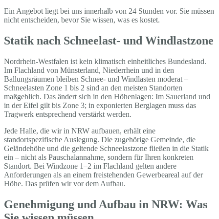
Ein Angebot liegt bei uns innerhalb von 24 Stunden vor. Sie müssen
nicht entscheiden, bevor Sie wissen, was es kostet.
Statik nach Schneelast- und Windlastzone
Nordrhein-Westfalen ist kein klimatisch einheitliches Bundesland.
Im Flachland von Münsterland, Niederrhein und in den
Ballungsräumen bleiben Schnee- und Windlasten moderat –
Schneelasten Zone 1 bis 2 sind an den meisten Standorten
maßgeblich. Das ändert sich in den Höhenlagen: Im Sauerland und
in der Eifel gilt bis Zone 3; in exponierten Berglagen muss das
Tragwerk entsprechend verstärkt werden.
Jede Halle, die wir in NRW aufbauen, erhält eine
standortspezifische Auslegung. Die zugehörige Gemeinde, die
Geländehöhe und die geltende Schneelastzone fließen in die Statik
ein – nicht als Pauschalannahme, sondern für Ihren konkreten
Standort. Bei Windzone 1–2 im Flachland gelten andere
Anforderungen als an einem freistehenden Gewerbeareal auf der
Höhe. Das prüfen wir vor dem Aufbau.
Genehmigung und Aufbau in NRW: Was
Sie wissen müssen