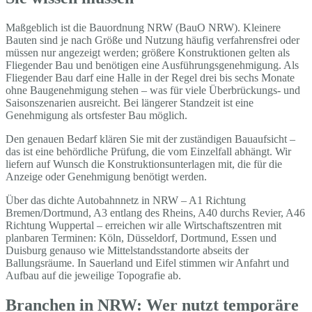
Maßgeblich ist die Bauordnung NRW (BauO NRW). Kleinere
Bauten sind je nach Größe und Nutzung häufig verfahrensfrei oder
müssen nur angezeigt werden; größere Konstruktionen gelten als
Fliegender Bau und benötigen eine Ausführungsgenehmigung. Als
Fliegender Bau darf eine Halle in der Regel drei bis sechs Monate
ohne Baugenehmigung stehen – was für viele Überbrückungs- und
Saisonszenarien ausreicht. Bei längerer Standzeit ist eine
Genehmigung als ortsfester Bau möglich.
Den genauen Bedarf klären Sie mit der zuständigen Bauaufsicht –
das ist eine behördliche Prüfung, die vom Einzelfall abhängt. Wir
liefern auf Wunsch die Konstruktionsunterlagen mit, die für die
Anzeige oder Genehmigung benötigt werden.
Über das dichte Autobahnnetz in NRW – A1 Richtung
Bremen/Dortmund, A3 entlang des Rheins, A40 durchs Revier, A46
Richtung Wuppertal – erreichen wir alle Wirtschaftszentren mit
planbaren Terminen: Köln, Düsseldorf, Dortmund, Essen und
Duisburg genauso wie Mittelstandsstandorte abseits der
Ballungsräume. In Sauerland und Eifel stimmen wir Anfahrt und
Aufbau auf die jeweilige Topografie ab.
Branchen in NRW: Wer nutzt temporäre