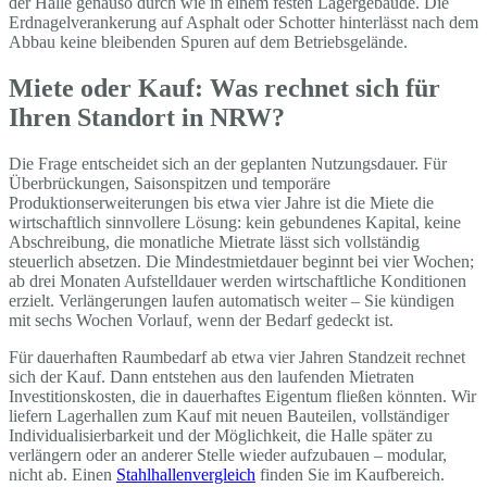
der Halle genauso durch wie in einem festen Lagergebäude. Die
Erdnagelverankerung auf Asphalt oder Schotter hinterlässt nach dem
Abbau keine bleibenden Spuren auf dem Betriebsgelände.
Miete oder Kauf: Was rechnet sich für
Ihren Standort in NRW?
Die Frage entscheidet sich an der geplanten Nutzungsdauer. Für
Überbrückungen, Saisonspitzen und temporäre
Produktionserweiterungen bis etwa vier Jahre ist die Miete die
wirtschaftlich sinnvollere Lösung: kein gebundenes Kapital, keine
Abschreibung, die monatliche Mietrate lässt sich vollständig
steuerlich absetzen. Die Mindestmietdauer beginnt bei vier Wochen;
ab drei Monaten Aufstelldauer werden wirtschaftliche Konditionen
erzielt. Verlängerungen laufen automatisch weiter – Sie kündigen
mit sechs Wochen Vorlauf, wenn der Bedarf gedeckt ist.
Für dauerhaften Raumbedarf ab etwa vier Jahren Standzeit rechnet
sich der Kauf. Dann entstehen aus den laufenden Mietraten
Investitionskosten, die in dauerhaftes Eigentum fließen könnten. Wir
liefern Lagerhallen zum Kauf mit neuen Bauteilen, vollständiger
Individualisierbarkeit und der Möglichkeit, die Halle später zu
verlängern oder an anderer Stelle wieder aufzubauen – modular,
nicht ab. Einen
Stahlhallenvergleich
finden Sie im Kaufbereich.