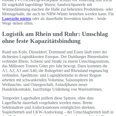
für ungekühlt lagerfähige Waren; Sandwichpaneele mit
Wärmedämmung machen die Halle zur beheizten Produktions- oder
Montagehalle, die auch im NRW-Winter betrieben werden kann. Für
Lagerzelte mieten
oder als dauerhafte Investition kaufen – beide
Wege stehen offen.
Logistik am Rhein und Ruhr: Umschlag
ohne feste Kapazitätsbindung
Rund um Köln, Düsseldorf, Dortmund und Essen läuft einer der
dichtesten Logistikknoten Europas. Der Duisburger Binnenhafen
verbindet Rhein, Schiene und Straße zu einem Umschlagzentrum,
das Millionen Tonnen Güter pro Jahr bewegt. Dazu kommen die
A1, A2, A3 und A40, die Ruhrgebiet und Rheinland engmaschig
verbinden. Speditions- und Logistikbetriebe in dieser Region
arbeiten mit schwankenden Volumina: Saisonspitzen im
Weihnachts- und Ostergeschäft, Anlaufphasen neuer
Handelskontrakte, kurzfristige Umleitung von Warenströmen.
Temporäre Lagerhallen puffern diese Spitzen, ohne dass
Lagerfläche dauerhaft vorgehalten werden muss. Breite
Sektionaltore und Andockstationen ermöglichen direkten
Staplerbetrieb und LKW-Andockung – der Umschlagbetrieb läuft in