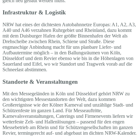
gleich neu gebaut werden muss.
Infrastruktur & Logistik
NRW hat eines der dichtesten Autobahnnetze Europas: A1, A2, A3,
A40 und A46 verzahnen Ruhrgebiet und Rheinland, dazu kommt
mit dem Duisburger Hafen der größte Binnenhafen der Welt als
Drehscheibe zwischen Rhein, Schiene und Straße. Diese
engmaschige Anbindung macht für uns planbare Liefer- und
Aufbautermine möglich – in den Ballungsräumen von Köln,
Düsseldorf und dem Revier ebenso wie bis in die Höhenlagen von
Sauerland und Eifel, wo wir Standort und Tragwerk vorab auf die
Schneelast abstimmen.
Standorte & Veranstaltungen
Mit den Messegeländen in Köln und Düsseldorf gehört NRW zu
den wichtigsten Messestandorten der Welt, dazu kommen
Großereignisse wie der Kölner Karneval und unzählige Stadt- und
Schützenfeste im ganzen Land. Für Messeauftritte,
Karnevalsveranstaltungen, Caterings und Firmenevents liefern wir
wetterfeste Zelt- und Hallenlösungen – passend für den engen
Messebetrieb am Rhein und für Schützengesellschaften im ganzen
Revier, termingerecht auf- und abgebaut im dichten NRW-Kalender.