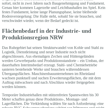
sofort, nicht in zwei Jahren nach Baugenehmigung und Fundament.
Genau hier kommen Lagerzelte und Leichtbauhallen ins Spiel. Kein
festes Fundament, keine lange Planungsphase, keine bleibende
Bodenversiegelung: Die Halle steht, sobald Sie sie brauchen, und
verschwindet wieder, wenn der Bedarf gedeckt ist.
Flächenbedarf in der Industrie- und
Produktionsregion NRW
Das Ruhrgebiet hat seinen Strukturwandel von Kohle und Stahl zu
Logistik, Dienstleistung und neuer Industrie noch nicht
abgeschlossen. Aus ehemaligen Zechen und Hüttengeländen
werden Gewerbeparks und Produktionsstandorte – ein Umbau, der
dauerhaften Interimsbedarf erzeugt. Stahl- und Chemiebetriebe
sanieren bestehende Werke und brauchen währenddessen
Übergangsflächen. Maschinenbauunternehmen im Rheinland
wachsen punktuell und suchen Erweiterungsflächen, die mit dem
Auftrag mitwachsen und nach Abschluss wieder freigegeben
werden können.
Temporäre Industriehallen mit stützenfreien Spannweiten bis 30
Meter schaffen genau diese Produktions-, Montage- und
Lagerflächen. Die Verkleidung wählen Sie nach Anforderung: eine
robuste PVC-Schwergewebeplane schützt vor Witterung und reicht