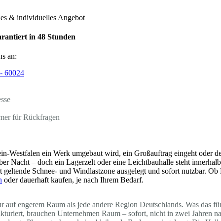
hes & individuelles Angebot
rantiert in 48 Stunden
ns an:
- 60024
esse
mer für Rückfragen
n-Westfalen ein Werk umgebaut wird, ein Großauftrag eingeht oder de
über Nacht – doch ein Lagerzelt oder eine Leichtbauhalle steht innerha
rt geltende Schnee- und Windlastzone ausgelegt und sofort nutzbar. Ob
n
oder dauerhaft kaufen, je nach Ihrem Bedarf.
tur auf engerem Raum als jede andere Region Deutschlands. Was das fü
trukturiert, brauchen Unternehmen Raum – sofort, nicht in zwei Jah