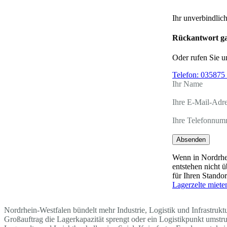
Ihr unverbindlic
Rückantwort ga
Oder rufen Sie u
Telefon:
035875 
Ihr Name
Ihre E-Mail-Adr
Ihre Telefonnum
Absenden
Wenn in Nordrhei
entstehen nicht 
für Ihren Stando
Lagerzelte miete
Nordrhein-Westfalen bündelt mehr Industrie, Logistik und Infrastruk
Großauftrag die Lagerkapazität sprengt oder ein Logistikpunkt ums