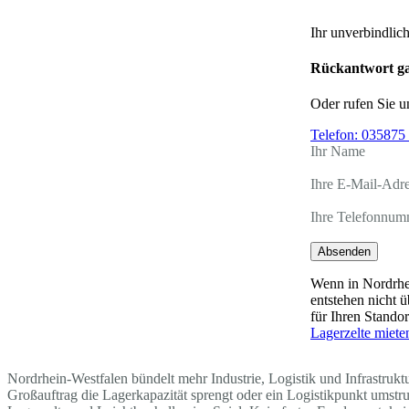
Ihr unverbindlic
Rückantwort ga
Oder rufen Sie u
Telefon:
035875 
Ihr Name
Ihre E-Mail-Adr
Ihre Telefonnum
Absenden
Wenn in Nordrhei
entstehen nicht 
für Ihren Stando
Lagerzelte miete
Nordrhein-Westfalen bündelt mehr Industrie, Logistik und Infrastruk
Großauftrag die Lagerkapazität sprengt oder ein Logistikpunkt ums