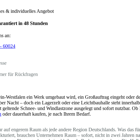
hes & individuelles Angebot
rantiert in 48 Stunden
ns an:
- 60024
esse
mer für Rückfragen
n-Westfalen ein Werk umgebaut wird, ein Großauftrag eingeht oder de
über Nacht – doch ein Lagerzelt oder eine Leichtbauhalle steht innerha
rt geltende Schnee- und Windlastzone ausgelegt und sofort nutzbar. Ob
n
oder dauerhaft kaufen, je nach Ihrem Bedarf.
tur auf engerem Raum als jede andere Region Deutschlands. Was das fü
trukturiert, brauchen Unternehmen Raum – sofort, nicht in zwei Jah