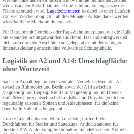
Wer die Halle dauerhaft nutzen will, wählt die Stahlhallenvariante;
wer saisonalen Bedarf hat, mietet und zahlt nur so lange, wie die
Fläche gebraucht wird.
Lagerzelte mieten
ist dabei ab einer Laufzeit
von vier Wochen möglich – ab drei Monaten Aufstelldauer werden
wirtschaftliche Mietkonditionen erzielt.
Für Betriebe mit Getreide- oder Raps-Schüttgut planen wir die Halle
mit separaten Schüttgutwänden aus Beton: Das Hallentragwerk ist
nicht zum direkten Anschütten ausgelegt, aber mit der richtigen
Innenauskleidung entsteht eine vollwertige Schüttguthalle.
Logistik an A2 und A14: Umschlagfläche
ohne Wartezeit
Sachsen-Anhalt liegt an zwei zentralen Verkehrsachsen: der A2
zwischen Ruhrgebiet und Berlin sowie der A14 zwischen
Magdeburg und Leipzig. Rund um Magdeburg und im Dreieck
Halle/Merseburg entstehen bei Logistik- und Umschlagbetrieben
regelmäßig saisonale Spitzen und Anlaufphasen, für die keine
dauerhafte Hallenfläche geplant ist.
Unsere Leichtbauhallen liefern kurzfristig Puffer: breite
Durchfahrten für Stapler und Sattelzüge, Andockstationen für
direkte LKW-Andockung, Sektionaltore mit elektrischem Antrieb.