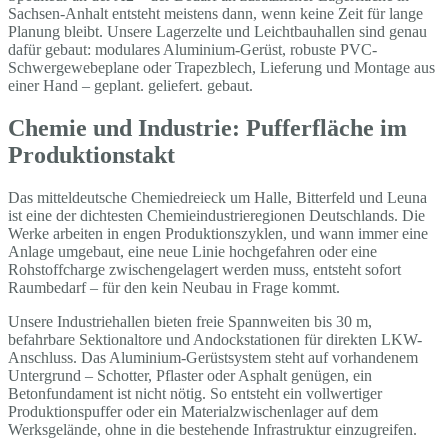
Sachsen-Anhalt entsteht meistens dann, wenn keine Zeit für lange
Planung bleibt. Unsere Lagerzelte und Leichtbauhallen sind genau
dafür gebaut: modulares Aluminium-Gerüst, robuste PVC-
Schwergewebeplane oder Trapezblech, Lieferung und Montage aus
einer Hand – geplant. geliefert. gebaut.
Chemie und Industrie: Pufferfläche im
Produktionstakt
Das mitteldeutsche Chemiedreieck um Halle, Bitterfeld und Leuna
ist eine der dichtesten Chemieindustrieregionen Deutschlands. Die
Werke arbeiten in engen Produktionszyklen, und wann immer eine
Anlage umgebaut, eine neue Linie hochgefahren oder eine
Rohstoffcharge zwischengelagert werden muss, entsteht sofort
Raumbedarf – für den kein Neubau in Frage kommt.
Unsere Industriehallen bieten freie Spannweiten bis 30 m,
befahrbare Sektionaltore und Andockstationen für direkten LKW-
Anschluss. Das Aluminium-Gerüstsystem steht auf vorhandenem
Untergrund – Schotter, Pflaster oder Asphalt genügen, ein
Betonfundament ist nicht nötig. So entsteht ein vollwertiger
Produktionspuffer oder ein Materialzwischenlager auf dem
Werksgelände, ohne in die bestehende Infrastruktur einzugreifen.