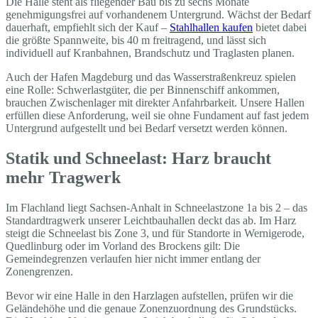
Die Halle steht als fliegender Bau bis zu sechs Monate
genehmigungsfrei auf vorhandenem Untergrund. Wächst der Bedarf
dauerhaft, empfiehlt sich der Kauf –
Stahlhallen kaufen
bietet dabei
die größte Spannweite, bis 40 m freitragend, und lässt sich
individuell auf Kranbahnen, Brandschutz und Traglasten planen.
Auch der Hafen Magdeburg und das Wasserstraßenkreuz spielen
eine Rolle: Schwerlastgüter, die per Binnenschiff ankommen,
brauchen Zwischenlager mit direkter Anfahrbarkeit. Unsere Hallen
erfüllen diese Anforderung, weil sie ohne Fundament auf fast jedem
Untergrund aufgestellt und bei Bedarf versetzt werden können.
Statik und Schneelast: Harz braucht
mehr Tragwerk
Im Flachland liegt Sachsen-Anhalt in Schneelastzone 1a bis 2 – das
Standardtragwerk unserer Leichtbauhallen deckt das ab. Im Harz
steigt die Schneelast bis Zone 3, und für Standorte in Wernigerode,
Quedlinburg oder im Vorland des Brockens gilt: Die
Gemeindegrenzen verlaufen hier nicht immer entlang der
Zonengrenzen.
Bevor wir eine Halle in den Harzlagen aufstellen, prüfen wir die
Geländehöhe und die genaue Zonenzuordnung des Grundstücks.