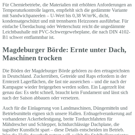
Für Chemiebetriebe, die Materialien mit erhöhten Anforderungen an
Temperaturkontrolle lagern, empfiehlt sich die gedämmte Variante
mit Sandwichpaneelen – U-Wert bis 0,38 W/m²K, dicht,
kondensatgeschützt und mit trennbaren Heizzonen ausführbar. Für
einfache Überdachung oder Wetterschutz reicht die ungedämmte
Leichtbauhalle mit PVC-Schwergewebeplane, die nach DIN 4102-
B1 schwer entflammbar ist.
Magdeburger Börde: Ernte unter Dach,
Maschinen trocken
Die Böden der Magdeburger Börde gehören zu den ertragreichsten
in Deutschland. Zuckerrüben, Getreide und Raps erfordern in der
Erntezeit Lagerflächen, die fast nie ausreichen – und die nach der
Kampagne wieder freigegeben werden sollen. Ein Lagerzelt löst
genau das: Es steht schnell, braucht kein Fundament und lässt sich
nach der Saison abbauen oder versetzen.
Auch für die Einlagerung von Landmaschinen, Düngemitteln und
Betriebsmitteln eignen sich unsere Hallen. Erdnagelverankerung auf
vorhandener Ackerbefestigung, breite Tordurchfahrten für
Mähdrescher und Schlepper, lichtdurchlässige Dachplane, die
tagsüber Kunstlicht spart – diese Details entscheiden im Betrieb.