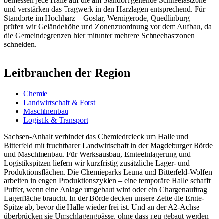
bemessen jede Halle auf die am Standort geltende Schneelastzone
und verstärken das Tragwerk in den Harzlagen entsprechend. Für
Standorte im Hochharz – Goslar, Wernigerode, Quedlinburg –
prüfen wir Geländehöhe und Zonenzuordnung vor dem Aufbau, da
die Gemeindegrenzen hier mitunter mehrere Schneehastzonen
schneiden.
Leitbranchen der Region
Chemie
Landwirtschaft & Forst
Maschinenbau
Logistik & Transport
Sachsen-Anhalt verbindet das Chemiedreieck um Halle und
Bitterfeld mit fruchtbarer Landwirtschaft in der Magdeburger Börde
und Maschinenbau. Für Werksausbau, Ernteeinlagerung und
Logistikspitzen liefern wir kurzfristig zusätzliche Lager- und
Produktionsflächen. Die Chemieparks Leuna und Bitterfeld-Wolfen
arbeiten in engen Produktionszyklen – eine temporäre Halle schafft
Puffer, wenn eine Anlage umgebaut wird oder ein Chargenauftrag
Lagerfläche braucht. In der Börde decken unsere Zelte die Ernte-
Spitze ab, bevor die Halle wieder frei ist. Und an der A2-Achse
überbrücken sie Umschlagengpässe, ohne dass neu gebaut werden