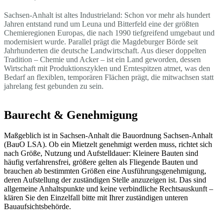
Sachsen-Anhalt ist altes Industrieland: Schon vor mehr als hundert
Jahren entstand rund um Leuna und Bitterfeld eine der größten
Chemieregionen Europas, die nach 1990 tiefgreifend umgebaut und
modernisiert wurde. Parallel prägt die Magdeburger Börde seit
Jahrhunderten die deutsche Landwirtschaft. Aus dieser doppelten
Tradition – Chemie und Acker – ist ein Land geworden, dessen
Wirtschaft mit Produktionszyklen und Erntespitzen atmet, was den
Bedarf an flexiblen, temporären Flächen prägt, die mitwachsen statt
jahrelang fest gebunden zu sein.
Baurecht & Genehmigung
Maßgeblich ist in Sachsen-Anhalt die Bauordnung Sachsen-Anhalt
(BauO LSA). Ob ein Mietzelt genehmigt werden muss, richtet sich
nach Größe, Nutzung und Aufstelldauer: Kleinere Bauten sind
häufig verfahrensfrei, größere gelten als Fliegende Bauten und
brauchen ab bestimmten Größen eine Ausführungsgenehmigung,
deren Aufstellung der zuständigen Stelle anzuzeigen ist. Das sind
allgemeine Anhaltspunkte und keine verbindliche Rechtsauskunft –
klären Sie den Einzelfall bitte mit Ihrer zuständigen unteren
Bauaufsichtsbehörde.