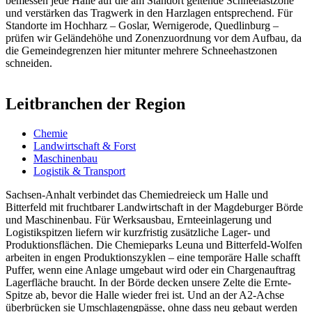
bemessen jede Halle auf die am Standort geltende Schneelastzone
und verstärken das Tragwerk in den Harzlagen entsprechend. Für
Standorte im Hochharz – Goslar, Wernigerode, Quedlinburg –
prüfen wir Geländehöhe und Zonenzuordnung vor dem Aufbau, da
die Gemeindegrenzen hier mitunter mehrere Schneehastzonen
schneiden.
Leitbranchen der Region
Chemie
Landwirtschaft & Forst
Maschinenbau
Logistik & Transport
Sachsen-Anhalt verbindet das Chemiedreieck um Halle und
Bitterfeld mit fruchtbarer Landwirtschaft in der Magdeburger Börde
und Maschinenbau. Für Werksausbau, Ernteeinlagerung und
Logistikspitzen liefern wir kurzfristig zusätzliche Lager- und
Produktionsflächen. Die Chemieparks Leuna und Bitterfeld-Wolfen
arbeiten in engen Produktionszyklen – eine temporäre Halle schafft
Puffer, wenn eine Anlage umgebaut wird oder ein Chargenauftrag
Lagerfläche braucht. In der Börde decken unsere Zelte die Ernte-
Spitze ab, bevor die Halle wieder frei ist. Und an der A2-Achse
überbrücken sie Umschlagengpässe, ohne dass neu gebaut werden