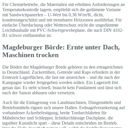
Für Chemiebetriebe, die Materialien mit erhöhten Anforderungen an
Temperaturkontrolle lagern, empfiehlt sich die gedämmte Variante
mit Sandwichpaneelen – U-Wert bis 0,38 W/m²K, dicht,
kondensatgeschützt und mit trennbaren Heizzonen ausführbar. Für
einfache Überdachung oder Wetterschutz reicht die ungedämmte
Leichtbauhalle mit PVC-Schwergewebeplane, die nach DIN 4102-
B1 schwer entflammbar ist.
Magdeburger Börde: Ernte unter Dach,
Maschinen trocken
Die Böden der Magdeburger Börde gehören zu den ertragreichsten
in Deutschland. Zuckerrüben, Getreide und Raps erfordern in der
Erntezeit Lagerflächen, die fast nie ausreichen – und die nach der
Kampagne wieder freigegeben werden sollen. Ein Lagerzelt löst
genau das: Es steht schnell, braucht kein Fundament und lässt sich
nach der Saison abbauen oder versetzen.
Auch für die Einlagerung von Landmaschinen, Düngemitteln und
Betriebsmitteln eignen sich unsere Hallen. Erdnagelverankerung auf
vorhandener Ackerbefestigung, breite Tordurchfahrten für
Mähdrescher und Schlepper, lichtdurchlässige Dachplane, die
tagsüber Kunstlicht spart – diese Details entscheiden im Betrieb.