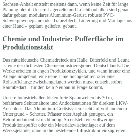
Sachsen-Anhalt entsteht meistens dann, wenn keine Zeit für lange
Planung bleibt. Unsere Lagerzelte und Leichtbauhallen sind genau
dafür gebaut: modulares Aluminium-Gerüst, robuste PVC-
Schwergewebeplane oder Trapezblech, Lieferung und Montage aus
einer Hand – geplant. geliefert. gebaut.
Chemie und Industrie: Pufferfläche im
Produktionstakt
Das mitteldeutsche Chemiedreieck um Halle, Bitterfeld und Leuna
ist eine der dichtesten Chemieindustrieregionen Deutschlands. Die
Werke arbeiten in engen Produktionszyklen, und wann immer eine
Anlage umgebaut, eine neue Linie hochgefahren oder eine
Rohstoffcharge zwischengelagert werden muss, entsteht sofort
Raumbedarf – für den kein Neubau in Frage kommt.
Unsere Industriehallen bieten freie Spannweiten bis 30 m,
befahrbare Sektionaltore und Andockstationen für direkten LKW-
Anschluss. Das Aluminium-Gerüstsystem steht auf vorhandenem
Untergrund – Schotter, Pflaster oder Asphalt genügen, ein
Betonfundament ist nicht nötig. So entsteht ein vollwertiger
Produktionspuffer oder ein Materialzwischenlager auf dem
Werksgelände, ohne in die bestehende Infrastruktur einzugreifen.