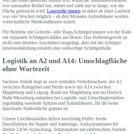
Wer die Halle dauerhaft nutzen will, wählt die Stahlhallenvariante;
wer saisonalen Bedarf hat, mietet und zahlt nur so lange, wie die
Fläche gebraucht wird.
Lagerzelte mieten
ist dabei ab einer Laufzeit
von vier Wochen möglich – ab drei Monaten Aufstelldauer werden
wirtschaftliche Mietkonditionen erzielt.
Für Betriebe mit Getreide- oder Raps-Schüttgut planen wir die Halle
mit separaten Schüttgutwänden aus Beton: Das Hallentragwerk ist
nicht zum direkten Anschütten ausgelegt, aber mit der richtigen
Innenauskleidung entsteht eine vollwertige Schüttguthalle.
Logistik an A2 und A14: Umschlagfläche
ohne Wartezeit
Sachsen-Anhalt liegt an zwei zentralen Verkehrsachsen: der A2
zwischen Ruhrgebiet und Berlin sowie der A14 zwischen
Magdeburg und Leipzig. Rund um Magdeburg und im Dreieck
Halle/Merseburg entstehen bei Logistik- und Umschlagbetrieben
regelmäßig saisonale Spitzen und Anlaufphasen, für die keine
dauerhafte Hallenfläche geplant ist.
Unsere Leichtbauhallen liefern kurzfristig Puffer: breite
Durchfahrten für Stapler und Sattelzüge, Andockstationen für
direkte LKW-Andockung, Sektionaltore mit elektrischem Antrieb.