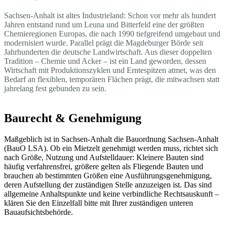
Sachsen-Anhalt ist altes Industrieland: Schon vor mehr als hundert
Jahren entstand rund um Leuna und Bitterfeld eine der größten
Chemieregionen Europas, die nach 1990 tiefgreifend umgebaut und
modernisiert wurde. Parallel prägt die Magdeburger Börde seit
Jahrhunderten die deutsche Landwirtschaft. Aus dieser doppelten
Tradition – Chemie und Acker – ist ein Land geworden, dessen
Wirtschaft mit Produktionszyklen und Erntespitzen atmet, was den
Bedarf an flexiblen, temporären Flächen prägt, die mitwachsen statt
jahrelang fest gebunden zu sein.
Baurecht & Genehmigung
Maßgeblich ist in Sachsen-Anhalt die Bauordnung Sachsen-Anhalt
(BauO LSA). Ob ein Mietzelt genehmigt werden muss, richtet sich
nach Größe, Nutzung und Aufstelldauer: Kleinere Bauten sind
häufig verfahrensfrei, größere gelten als Fliegende Bauten und
brauchen ab bestimmten Größen eine Ausführungsgenehmigung,
deren Aufstellung der zuständigen Stelle anzuzeigen ist. Das sind
allgemeine Anhaltspunkte und keine verbindliche Rechtsauskunft –
klären Sie den Einzelfall bitte mit Ihrer zuständigen unteren
Bauaufsichtsbehörde.