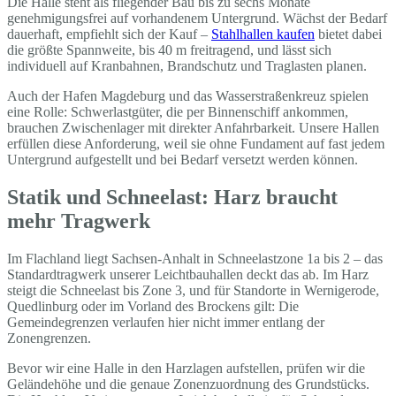
Die Halle steht als fliegender Bau bis zu sechs Monate
genehmigungsfrei auf vorhandenem Untergrund. Wächst der Bedarf
dauerhaft, empfiehlt sich der Kauf –
Stahlhallen kaufen
bietet dabei
die größte Spannweite, bis 40 m freitragend, und lässt sich
individuell auf Kranbahnen, Brandschutz und Traglasten planen.
Auch der Hafen Magdeburg und das Wasserstraßenkreuz spielen
eine Rolle: Schwerlastgüter, die per Binnenschiff ankommen,
brauchen Zwischenlager mit direkter Anfahrbarkeit. Unsere Hallen
erfüllen diese Anforderung, weil sie ohne Fundament auf fast jedem
Untergrund aufgestellt und bei Bedarf versetzt werden können.
Statik und Schneelast: Harz braucht
mehr Tragwerk
Im Flachland liegt Sachsen-Anhalt in Schneelastzone 1a bis 2 – das
Standardtragwerk unserer Leichtbauhallen deckt das ab. Im Harz
steigt die Schneelast bis Zone 3, und für Standorte in Wernigerode,
Quedlinburg oder im Vorland des Brockens gilt: Die
Gemeindegrenzen verlaufen hier nicht immer entlang der
Zonengrenzen.
Bevor wir eine Halle in den Harzlagen aufstellen, prüfen wir die
Geländehöhe und die genaue Zonenzuordnung des Grundstücks.