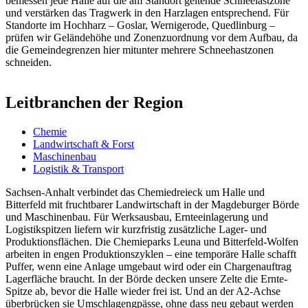
bemessen jede Halle auf die am Standort geltende Schneelastzone
und verstärken das Tragwerk in den Harzlagen entsprechend. Für
Standorte im Hochharz – Goslar, Wernigerode, Quedlinburg –
prüfen wir Geländehöhe und Zonenzuordnung vor dem Aufbau, da
die Gemeindegrenzen hier mitunter mehrere Schneehastzonen
schneiden.
Leitbranchen der Region
Chemie
Landwirtschaft & Forst
Maschinenbau
Logistik & Transport
Sachsen-Anhalt verbindet das Chemiedreieck um Halle und
Bitterfeld mit fruchtbarer Landwirtschaft in der Magdeburger Börde
und Maschinenbau. Für Werksausbau, Ernteeinlagerung und
Logistikspitzen liefern wir kurzfristig zusätzliche Lager- und
Produktionsflächen. Die Chemieparks Leuna und Bitterfeld-Wolfen
arbeiten in engen Produktionszyklen – eine temporäre Halle schafft
Puffer, wenn eine Anlage umgebaut wird oder ein Chargenauftrag
Lagerfläche braucht. In der Börde decken unsere Zelte die Ernte-
Spitze ab, bevor die Halle wieder frei ist. Und an der A2-Achse
überbrücken sie Umschlagengpässe, ohne dass neu gebaut werden