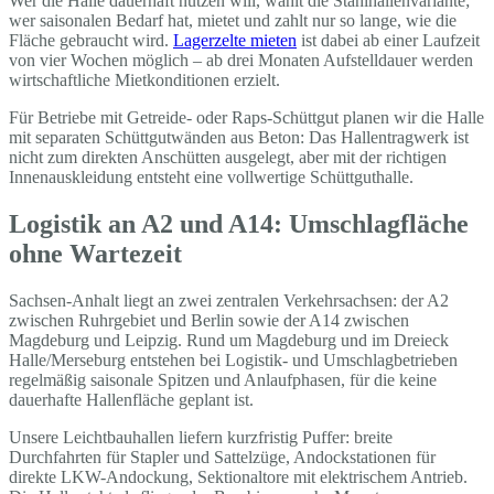
Wer die Halle dauerhaft nutzen will, wählt die Stahlhallenvariante;
wer saisonalen Bedarf hat, mietet und zahlt nur so lange, wie die
Fläche gebraucht wird.
Lagerzelte mieten
ist dabei ab einer Laufzeit
von vier Wochen möglich – ab drei Monaten Aufstelldauer werden
wirtschaftliche Mietkonditionen erzielt.
Für Betriebe mit Getreide- oder Raps-Schüttgut planen wir die Halle
mit separaten Schüttgutwänden aus Beton: Das Hallentragwerk ist
nicht zum direkten Anschütten ausgelegt, aber mit der richtigen
Innenauskleidung entsteht eine vollwertige Schüttguthalle.
Logistik an A2 und A14: Umschlagfläche
ohne Wartezeit
Sachsen-Anhalt liegt an zwei zentralen Verkehrsachsen: der A2
zwischen Ruhrgebiet und Berlin sowie der A14 zwischen
Magdeburg und Leipzig. Rund um Magdeburg und im Dreieck
Halle/Merseburg entstehen bei Logistik- und Umschlagbetrieben
regelmäßig saisonale Spitzen und Anlaufphasen, für die keine
dauerhafte Hallenfläche geplant ist.
Unsere Leichtbauhallen liefern kurzfristig Puffer: breite
Durchfahrten für Stapler und Sattelzüge, Andockstationen für
direkte LKW-Andockung, Sektionaltore mit elektrischem Antrieb.