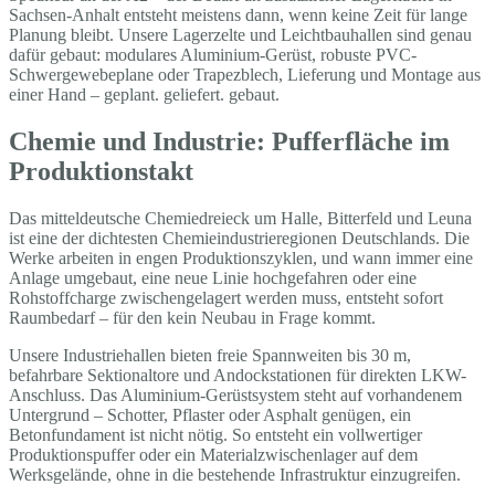
Sachsen-Anhalt entsteht meistens dann, wenn keine Zeit für lange
Planung bleibt. Unsere Lagerzelte und Leichtbauhallen sind genau
dafür gebaut: modulares Aluminium-Gerüst, robuste PVC-
Schwergewebeplane oder Trapezblech, Lieferung und Montage aus
einer Hand – geplant. geliefert. gebaut.
Chemie und Industrie: Pufferfläche im
Produktionstakt
Das mitteldeutsche Chemiedreieck um Halle, Bitterfeld und Leuna
ist eine der dichtesten Chemieindustrieregionen Deutschlands. Die
Werke arbeiten in engen Produktionszyklen, und wann immer eine
Anlage umgebaut, eine neue Linie hochgefahren oder eine
Rohstoffcharge zwischengelagert werden muss, entsteht sofort
Raumbedarf – für den kein Neubau in Frage kommt.
Unsere Industriehallen bieten freie Spannweiten bis 30 m,
befahrbare Sektionaltore und Andockstationen für direkten LKW-
Anschluss. Das Aluminium-Gerüstsystem steht auf vorhandenem
Untergrund – Schotter, Pflaster oder Asphalt genügen, ein
Betonfundament ist nicht nötig. So entsteht ein vollwertiger
Produktionspuffer oder ein Materialzwischenlager auf dem
Werksgelände, ohne in die bestehende Infrastruktur einzugreifen.