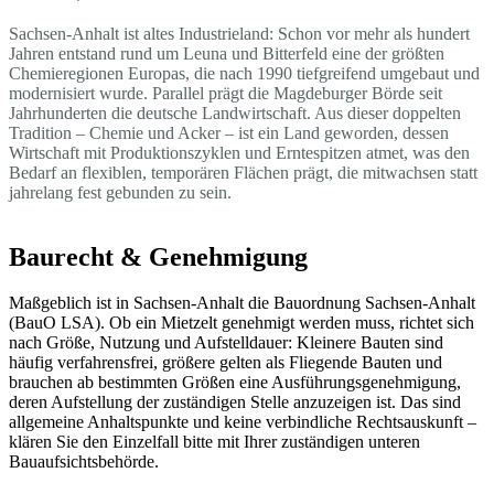
Sachsen-Anhalt ist altes Industrieland: Schon vor mehr als hundert
Jahren entstand rund um Leuna und Bitterfeld eine der größten
Chemieregionen Europas, die nach 1990 tiefgreifend umgebaut und
modernisiert wurde. Parallel prägt die Magdeburger Börde seit
Jahrhunderten die deutsche Landwirtschaft. Aus dieser doppelten
Tradition – Chemie und Acker – ist ein Land geworden, dessen
Wirtschaft mit Produktionszyklen und Erntespitzen atmet, was den
Bedarf an flexiblen, temporären Flächen prägt, die mitwachsen statt
jahrelang fest gebunden zu sein.
Baurecht & Genehmigung
Maßgeblich ist in Sachsen-Anhalt die Bauordnung Sachsen-Anhalt
(BauO LSA). Ob ein Mietzelt genehmigt werden muss, richtet sich
nach Größe, Nutzung und Aufstelldauer: Kleinere Bauten sind
häufig verfahrensfrei, größere gelten als Fliegende Bauten und
brauchen ab bestimmten Größen eine Ausführungsgenehmigung,
deren Aufstellung der zuständigen Stelle anzuzeigen ist. Das sind
allgemeine Anhaltspunkte und keine verbindliche Rechtsauskunft –
klären Sie den Einzelfall bitte mit Ihrer zuständigen unteren
Bauaufsichtsbehörde.