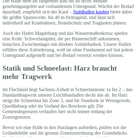
Die Halle steht als fliegender Bau bis zu sechs Monate
genehmigungsfrei auf vorhandenem Untergrund. Wächst der Bedarf
dauerhaft, empfiehlt sich der Kauf –
Stahlhallen kaufen
bietet dabei
die größte Spannweite, bis 40 m freitragend, und lässt sich
individuell auf Kranbahnen, Brandschutz und Traglasten planen.
Auch der Hafen Magdeburg und das Wasserstraßenkreuz spielen
eine Rolle: Schwerlastgüter, die per Binnenschiff ankommen,
brauchen Zwischenlager mit direkter Anfahrbarkeit. Unsere Hallen
erfüllen diese Anforderung, weil sie ohne Fundament auf fast jedem
Untergrund aufgestellt und bei Bedarf versetzt werden können.
Statik und Schneelast: Harz braucht
mehr Tragwerk
Im Flachland liegt Sachsen-Anhalt in Schneelastzone 1a bis 2 – das
Standardtragwerk unserer Leichtbauhallen deckt das ab. Im Harz
steigt die Schneelast bis Zone 3, und für Standorte in Wernigerode,
Quedlinburg oder im Vorland des Brockens gilt: Die
Gemeindegrenzen verlaufen hier nicht immer entlang der
Zonengrenzen.
Bevor wir eine Halle in den Harzlagen aufstellen, prüfen wir die
Geländehöhe und die genaue Zonenzuordnung des Grundstücks.