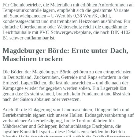
Für Chemiebetriebe, die Materialien mit erhöhten Anforderungen an
Temperaturkontrolle lagern, empfiehlt sich die gedämmte Variante
mit Sandwichpaneelen – U-Wert bis 0,38 W/m²K, dicht,
kondensatgeschützt und mit trennbaren Heizzonen ausführbar. Für
einfache Überdachung oder Wetterschutz reicht die ungedämmte
Leichtbauhalle mit PVC-Schwergewebeplane, die nach DIN 4102-
B1 schwer entflammbar ist.
Magdeburger Börde: Ernte unter Dach,
Maschinen trocken
Die Böden der Magdeburger Börde gehören zu den ertragreichsten
in Deutschland. Zuckerrüben, Getreide und Raps erfordern in der
Erntezeit Lagerflächen, die fast nie ausreichen – und die nach der
Kampagne wieder freigegeben werden sollen. Ein Lagerzelt löst
genau das: Es steht schnell, braucht kein Fundament und lässt sich
nach der Saison abbauen oder versetzen.
Auch für die Einlagerung von Landmaschinen, Düngemitteln und
Betriebsmitteln eignen sich unsere Hallen. Erdnagelverankerung auf
vorhandener Ackerbefestigung, breite Tordurchfahrten für
Mähdrescher und Schlepper, lichtdurchlässige Dachplane, die
tagsüber Kunstlicht spart – diese Details entscheiden im Betrieb.