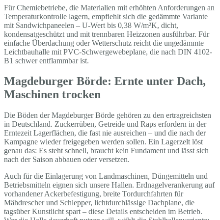
Für Chemiebetriebe, die Materialien mit erhöhten Anforderungen an
Temperaturkontrolle lagern, empfiehlt sich die gedämmte Variante
mit Sandwichpaneelen – U-Wert bis 0,38 W/m²K, dicht,
kondensatgeschützt und mit trennbaren Heizzonen ausführbar. Für
einfache Überdachung oder Wetterschutz reicht die ungedämmte
Leichtbauhalle mit PVC-Schwergewebeplane, die nach DIN 4102-
B1 schwer entflammbar ist.
Magdeburger Börde: Ernte unter Dach,
Maschinen trocken
Die Böden der Magdeburger Börde gehören zu den ertragreichsten
in Deutschland. Zuckerrüben, Getreide und Raps erfordern in der
Erntezeit Lagerflächen, die fast nie ausreichen – und die nach der
Kampagne wieder freigegeben werden sollen. Ein Lagerzelt löst
genau das: Es steht schnell, braucht kein Fundament und lässt sich
nach der Saison abbauen oder versetzen.
Auch für die Einlagerung von Landmaschinen, Düngemitteln und
Betriebsmitteln eignen sich unsere Hallen. Erdnagelverankerung auf
vorhandener Ackerbefestigung, breite Tordurchfahrten für
Mähdrescher und Schlepper, lichtdurchlässige Dachplane, die
tagsüber Kunstlicht spart – diese Details entscheiden im Betrieb.