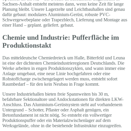
Sachsen-Anhalt entsteht meistens dann, wenn keine Zeit für lange
Planung bleibt. Unsere Lagerzelte und Leichtbauhallen sind genau
dafür gebaut: modulares Aluminium-Gerüst, robuste PVC-
Schwergewebeplane oder Trapezblech, Lieferung und Montage aus
einer Hand – geplant. geliefert. gebaut.
Chemie und Industrie: Pufferfläche im
Produktionstakt
Das mitteldeutsche Chemiedreieck um Halle, Bitterfeld und Leuna
ist eine der dichtesten Chemieindustrieregionen Deutschlands. Die
Werke arbeiten in engen Produktionszyklen, und wann immer eine
Anlage umgebaut, eine neue Linie hochgefahren oder eine
Rohstoffcharge zwischengelagert werden muss, entsteht sofort
Raumbedarf – für den kein Neubau in Frage kommt.
Unsere Industriehallen bieten freie Spannweiten bis 30 m,
befahrbare Sektionaltore und Andockstationen für direkten LKW-
Anschluss. Das Aluminium-Gerüstsystem steht auf vorhandenem
Untergrund – Schotter, Pflaster oder Asphalt genügen, ein
Betonfundament ist nicht nötig. So entsteht ein vollwertiger
Produktionspuffer oder ein Materialzwischenlager auf dem
Werksgelände, ohne in die bestehende Infrastruktur einzugreifen.