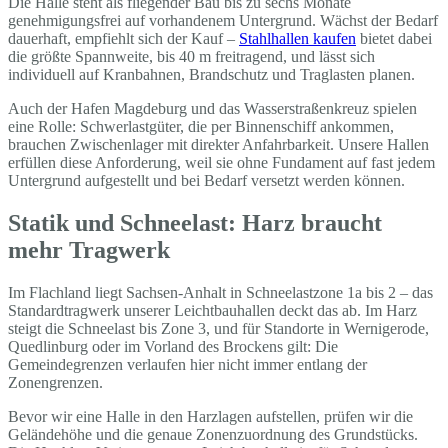
Die Halle steht als fliegender Bau bis zu sechs Monate
genehmigungsfrei auf vorhandenem Untergrund. Wächst der Bedarf
dauerhaft, empfiehlt sich der Kauf –
Stahlhallen kaufen
bietet dabei
die größte Spannweite, bis 40 m freitragend, und lässt sich
individuell auf Kranbahnen, Brandschutz und Traglasten planen.
Auch der Hafen Magdeburg und das Wasserstraßenkreuz spielen
eine Rolle: Schwerlastgüter, die per Binnenschiff ankommen,
brauchen Zwischenlager mit direkter Anfahrbarkeit. Unsere Hallen
erfüllen diese Anforderung, weil sie ohne Fundament auf fast jedem
Untergrund aufgestellt und bei Bedarf versetzt werden können.
Statik und Schneelast: Harz braucht
mehr Tragwerk
Im Flachland liegt Sachsen-Anhalt in Schneelastzone 1a bis 2 – das
Standardtragwerk unserer Leichtbauhallen deckt das ab. Im Harz
steigt die Schneelast bis Zone 3, und für Standorte in Wernigerode,
Quedlinburg oder im Vorland des Brockens gilt: Die
Gemeindegrenzen verlaufen hier nicht immer entlang der
Zonengrenzen.
Bevor wir eine Halle in den Harzlagen aufstellen, prüfen wir die
Geländehöhe und die genaue Zonenzuordnung des Grundstücks.