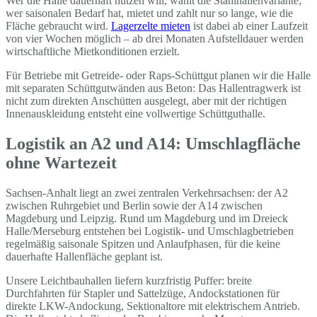
Wer die Halle dauerhaft nutzen will, wählt die Stahlhallenvariante;
wer saisonalen Bedarf hat, mietet und zahlt nur so lange, wie die
Fläche gebraucht wird.
Lagerzelte mieten
ist dabei ab einer Laufzeit
von vier Wochen möglich – ab drei Monaten Aufstelldauer werden
wirtschaftliche Mietkonditionen erzielt.
Für Betriebe mit Getreide- oder Raps-Schüttgut planen wir die Halle
mit separaten Schüttgutwänden aus Beton: Das Hallentragwerk ist
nicht zum direkten Anschütten ausgelegt, aber mit der richtigen
Innenauskleidung entsteht eine vollwertige Schüttguthalle.
Logistik an A2 und A14: Umschlagfläche
ohne Wartezeit
Sachsen-Anhalt liegt an zwei zentralen Verkehrsachsen: der A2
zwischen Ruhrgebiet und Berlin sowie der A14 zwischen
Magdeburg und Leipzig. Rund um Magdeburg und im Dreieck
Halle/Merseburg entstehen bei Logistik- und Umschlagbetrieben
regelmäßig saisonale Spitzen und Anlaufphasen, für die keine
dauerhafte Hallenfläche geplant ist.
Unsere Leichtbauhallen liefern kurzfristig Puffer: breite
Durchfahrten für Stapler und Sattelzüge, Andockstationen für
direkte LKW-Andockung, Sektionaltore mit elektrischem Antrieb.