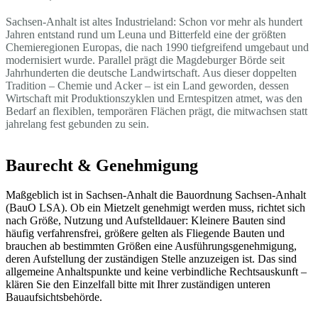
Sachsen-Anhalt ist altes Industrieland: Schon vor mehr als hundert
Jahren entstand rund um Leuna und Bitterfeld eine der größten
Chemieregionen Europas, die nach 1990 tiefgreifend umgebaut und
modernisiert wurde. Parallel prägt die Magdeburger Börde seit
Jahrhunderten die deutsche Landwirtschaft. Aus dieser doppelten
Tradition – Chemie und Acker – ist ein Land geworden, dessen
Wirtschaft mit Produktionszyklen und Erntespitzen atmet, was den
Bedarf an flexiblen, temporären Flächen prägt, die mitwachsen statt
jahrelang fest gebunden zu sein.
Baurecht & Genehmigung
Maßgeblich ist in Sachsen-Anhalt die Bauordnung Sachsen-Anhalt
(BauO LSA). Ob ein Mietzelt genehmigt werden muss, richtet sich
nach Größe, Nutzung und Aufstelldauer: Kleinere Bauten sind
häufig verfahrensfrei, größere gelten als Fliegende Bauten und
brauchen ab bestimmten Größen eine Ausführungsgenehmigung,
deren Aufstellung der zuständigen Stelle anzuzeigen ist. Das sind
allgemeine Anhaltspunkte und keine verbindliche Rechtsauskunft –
klären Sie den Einzelfall bitte mit Ihrer zuständigen unteren
Bauaufsichtsbehörde.