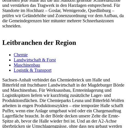
bemessen jede Halle auf die am Standort geltende Schneelastzone
und verstärken das Tragwerk in den Harzlagen entsprechend. Für
Standorte im Hochharz – Goslar, Wernigerode, Quedlinburg –
prüfen wir Geländehöhe und Zonenzuordnung vor dem Aufbau, da
die Gemeindegrenzen hier mitunter mehrere Schneehastzonen
schneiden.
Leitbranchen der Region
Chemie
Landwirtschaft & Forst
Maschinenbau
Logistik & Transport
Sachsen-Anhalt verbindet das Chemiedreieck um Halle und
Bitterfeld mit fruchtbarer Landwirtschaft in der Magdeburger Börde
und Maschinenbau. Für Werksausbau, Ernteeinlagerung und
Logistikspitzen liefern wir kurzfristig zusätzliche Lager- und
Produktionsflächen. Die Chemieparks Leuna und Bitterfeld-Wolfen
arbeiten in engen Produktionszyklen – eine temporäre Halle schafft
Puffer, wenn eine Anlage umgebaut wird oder ein Chargenauftrag
Lagerfläche braucht. In der Börde decken unsere Zelte die Ernte-
Spitze ab, bevor die Halle wieder frei ist. Und an der A2-Achse
überbrücken sie Umschlagengpässe, ohne dass neu gebaut werden